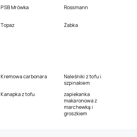
PSB Mrówka
Rossmann
Topaz
Żabka
Kremowa carbonara
Naleśniki z tofu i
szpinakiem
Kanapka z tofu
zapiekanka
makaronowa z
marchewką i
groszkiem