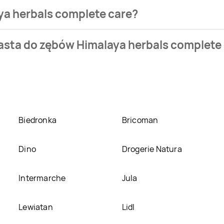
ya herbals complete care?
sklepu. Produkt Pasta do zębów Himalaya herbals complete car
asta do zębów Himalaya herbals complete
eci
Carrefour
. Pasta do zębów Himalaya herbals complete care 
laya herbals complete care w promocji? Aktualnie produkt Pa
our
. Oprócz tego produkt można kupić w innych sklepach, jedn
Biedronka
Bricoman
Dino
Drogerie Natura
Intermarche
Jula
Lewiatan
Lidl