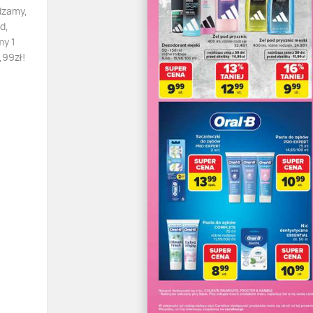
dzamy,
d,
my 1
,99zł!