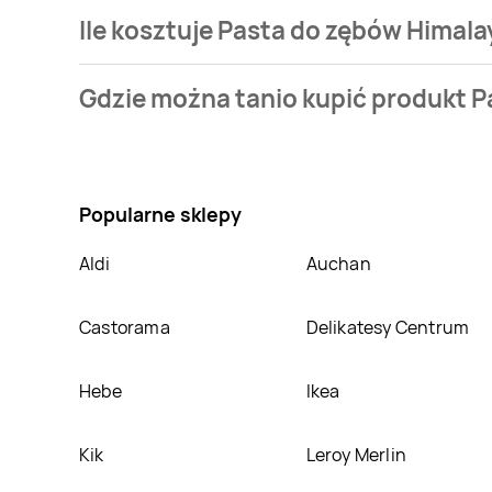
Ile kosztuje Pasta do zębów Himala
Cena produktu różni się w zależności od wybranego 
Gdzie można tanio kupić produkt P
Najtańsza oferta, jaką mamy w naszej bazie jest z si
Nie wiesz gdzie kupić produkt Pasta do zębów Hima
znajduje się w atrakcyjnej cenie w sklepach
Carref
w nich.
Popularne sklepy
Aldi
Auchan
Castorama
Delikatesy Centrum
Hebe
Ikea
Kik
Leroy Merlin