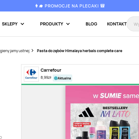
👩‍🎓 PROMOCJE NA PLECAKI 🎒
SKLEPY
PRODUKTY
BLOG
KONTAKT
gieny jamy ustnej
Pasta do zębów Himalaya herbals complete care
Carrefour
8,99
zł
aktualna
o