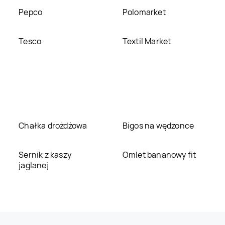
Pepco
Polomarket
Tesco
Textil Market
Chałka drożdżowa
Bigos na wędzonce
Sernik z kaszy
Omlet bananowy fit
jaglanej