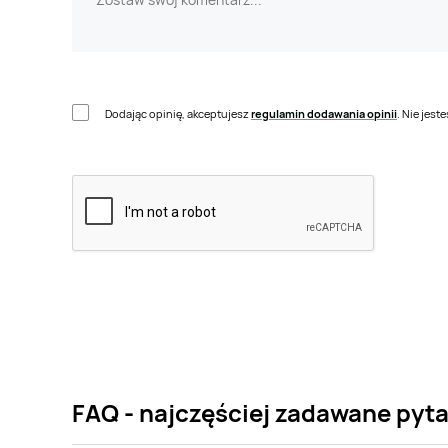
Dodając opinię, akceptujesz
regulamin dodawania opinii
. Nie jes
FAQ - najczęściej zadawane pyt