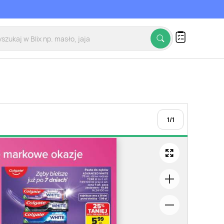
1
/
1