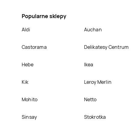
promocja na Pasta do zębów intensive stain removal
Popularne sklepy
Aldi
Auchan
Castorama
Delikatesy Centrum
Hebe
Ikea
Kik
Leroy Merlin
Mohito
Netto
Sinsay
Stokrotka