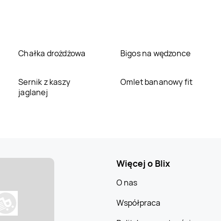
Chałka drożdżowa
Bigos na wędzonce
Sernik z kaszy
Omlet bananowy fit
jaglanej
Więcej o Blix
O nas
Współpraca