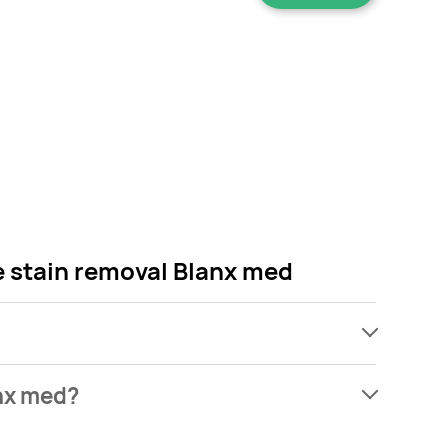
e stain removal Blanx med
ach, jednak wśród archiwalnych ofert Pasta do
anx med?
 Nie martw się! Gdy tylko pojawi się ciekawa