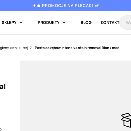
👩‍🎓 PROMOCJE NA PLECAKI 🎒
SKLEPY
PRODUKTY
BLOG
KONTAKT
gieny jamy ustnej
Pasta do zębów intensive stain removal Blanx med
al
o