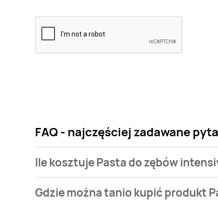
FAQ - najczęściej zadawane pyta
Ile kosztuje Pasta do zębów intens
Cena produktu różni się w zależności od wybranego
Gdzie można tanio kupić produkt P
zębów intensive stain removal Blanx med kosztuje od 
Pasta do zębów intensive stain removal Blanx med a