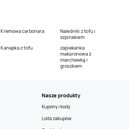
Kremowa carbonara
Naleśniki z tofu i
szpinakiem
Kanapka z tofu
zapiekanka
makaronowa z
marchewką i
groszkiem
Nasze produkty
Kupony i kody
Lista zakupów