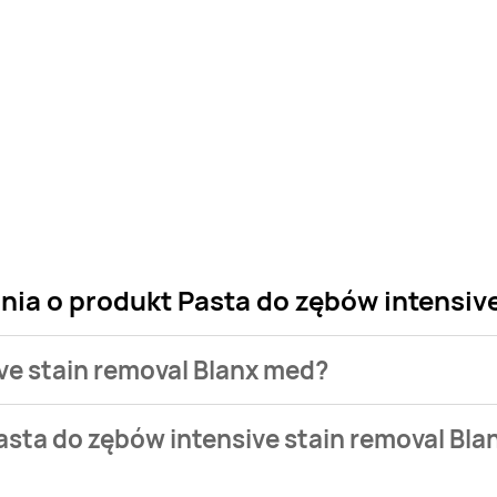
nia o produkt Pasta do zębów intensiv
ive stain removal Blanx med?
 sklepu. Niestety nie posiadamy danych o aktualnych promocj
asta do zębów intensive stain removal Bl
14,99 zł do 17,99 zł.
ktualnie nie występuje w bazie naszych gazetek promocyjnych.