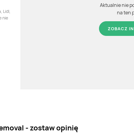
Aktualnie nie p
 Lidl,
na ten 
e nie
ZOBACZ IN
removal - zostaw opinię