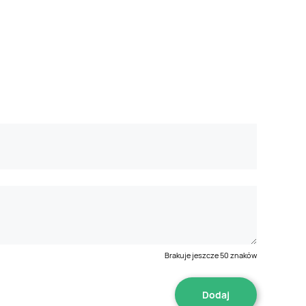
Brakuje jeszcze
50
znaków