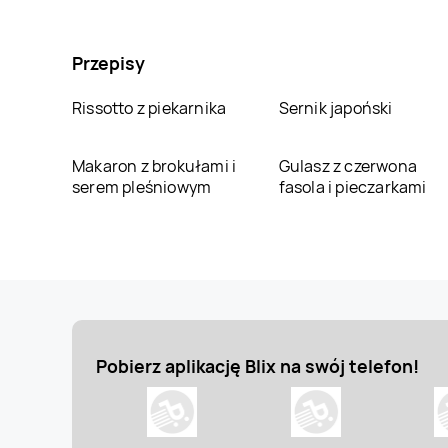
Przepisy
Rissotto z piekarnika
Sernik japoński
Makaron z brokułami i
Gulasz z czerwona
serem pleśniowym
fasola i pieczarkami
Pobierz aplikację Blix na swój telefon!