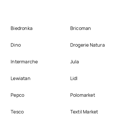
 Blanx med, umieścimy ją na naszej stronie
Biedronka
Bricoman
Dino
Drogerie Natura
Intermarche
Jula
Lewiatan
Lidl
Pepco
Polomarket
Tesco
Textil Market