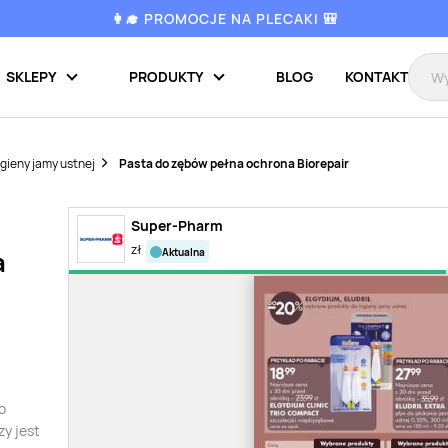
👩‍🎓 PROMOCJE NA PLECAKI 🎒
SKLEPY
PRODUKTY
BLOG
KONTAKT
gieny jamy ustnej
Pasta do zębów pełna ochrona Biorepair
Super-Pharm
zł
aktualna
a
o
y jest