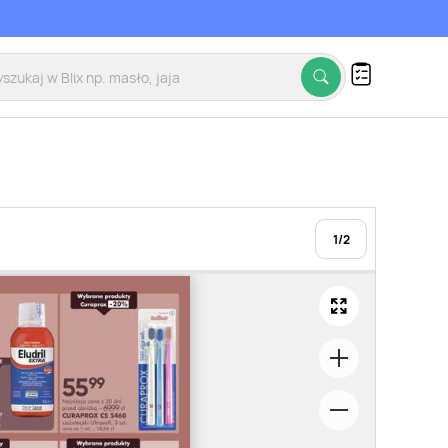
1
/
2