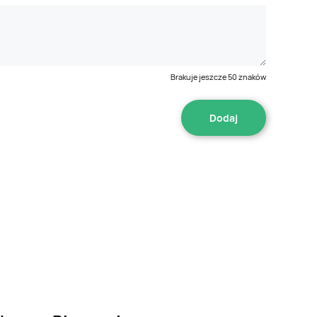
Brakuje jeszcze
50
znaków