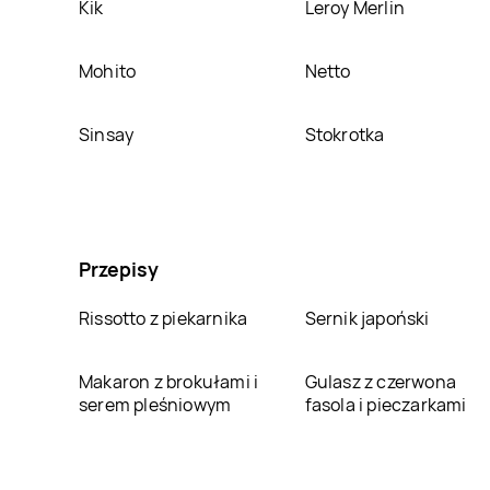
Kik
Leroy Merlin
Mohito
Netto
Sinsay
Stokrotka
Przepisy
Rissotto z piekarnika
Sernik japoński
Makaron z brokułami i
Gulasz z czerwona
serem pleśniowym
fasola i pieczarkami