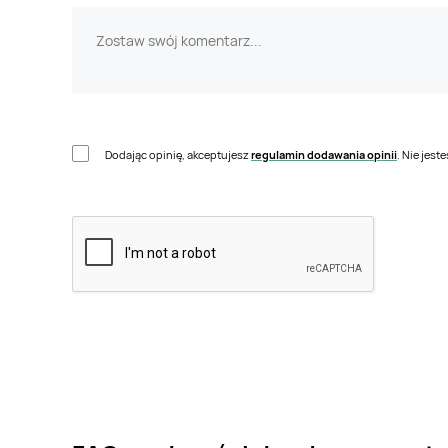
Dodając opinię, akceptujesz
regulamin dodawania opinii
. Nie jes