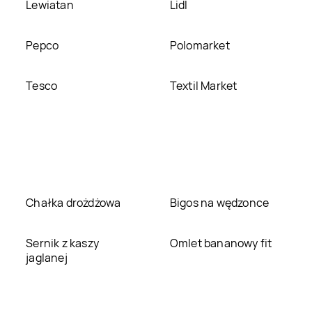
Lewiatan
Lidl
Pepco
Polomarket
Tesco
Textil Market
Chałka drożdżowa
Bigos na wędzonce
Sernik z kaszy
Omlet bananowy fit
jaglanej