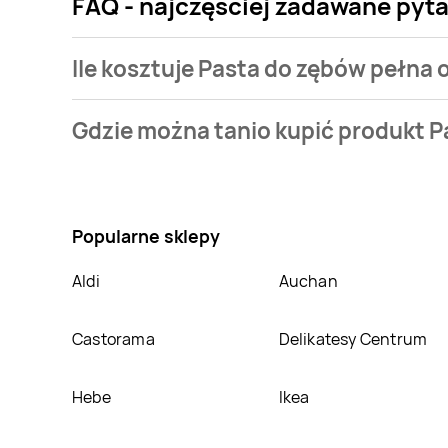
FAQ - najczęściej zadawane pyta
Ile kosztuje Pasta do zębów pełna 
Cena produktu różni się w zależności od wybranego 
Gdzie można tanio kupić produkt P
oferta, jaką mamy w naszej bazie jest z sieci
Super-
Nie wiesz gdzie kupić produkt Pasta do zębów pełna
atrakcyjnej cenie w sklepach
Super-Pharm
,
Droger
promocjach w nich.
Popularne sklepy
Aldi
Auchan
Castorama
Delikatesy Centrum
Hebe
Ikea