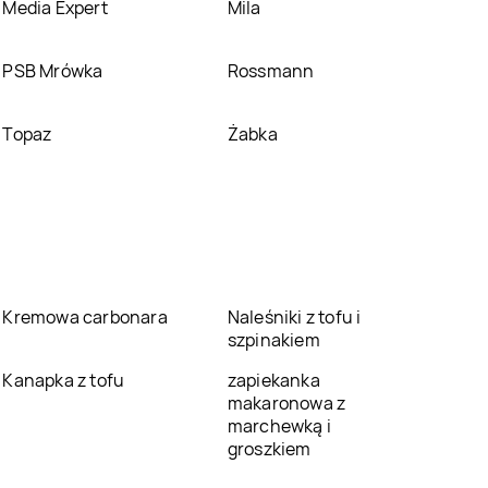
Media Expert
Mila
PSB Mrówka
Rossmann
Topaz
Żabka
Kremowa carbonara
Naleśniki z tofu i
szpinakiem
Kanapka z tofu
zapiekanka
makaronowa z
marchewką i
groszkiem