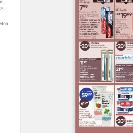
an,
ty
pełna