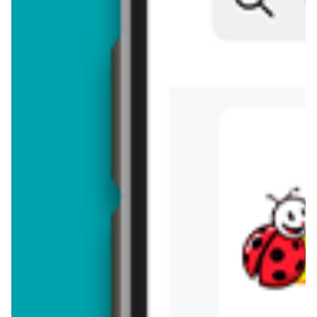
Brakuje jeszcze
50
znaków
Dodając opinię, akceptujesz
regulamin dodawania opinii
. Nie jesteś
anonimowy - Twoje IP jest przez nas zapisywane.