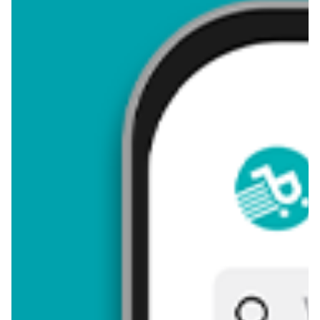
5,00
Zastanawiasz się, gdzie kupić i ile kosztuje produkt Piekielni
sąsiedzi? Regularnie sprawdzamy, czy jest promocja na ten
produkt w Biedronka, Lidl, Kaufland, Auchan, Netto, Makro i
innych sklepach. Aktualnie nie posiadamy ofert promocyjnych
na ten produkt.
Przeglądaj podobne oferty promocyjne do Piekielni sąsiedzi!
Piekielni sąsiedzi - zostaw opinię
Oceny (6), Opinie (0)
Zostaw pierwszy komentarz