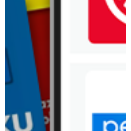
Jysk
Kaufland
Kik
Leroy Merlin
Lewiatan
Lidl
Media Expert
Mila
Mohito
Netto
Pepco
Polomarket
PSB Mrówka
Rossmann
Sinsay
Stokrotka