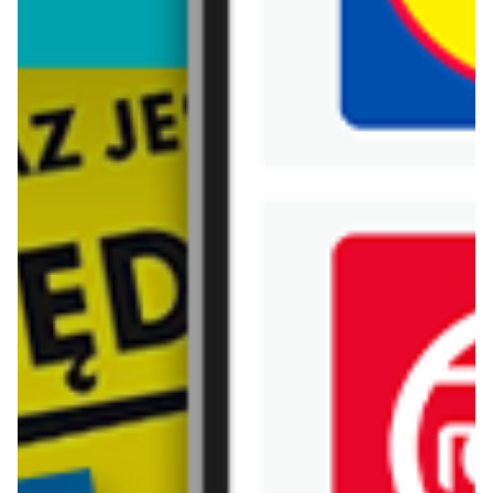
Biedronka
Bricoman
Bricomarche
Carrefour
Castorama
Delikatesy Centrum
Dino
Drogerie Natura
E.Leclerc
Empik
Hebe
Ikea
Intermarche
Jula