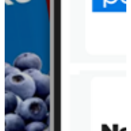
Tesco
Textil Market
Topaz
Żabka
Przepisy
Rissotto z piekarnika
Sernik japoński
Chałka drożdżowa
Bigos na wędzonce
Kremowa carbonara
Naleśniki z tofu i
szpinakiem
Makaron z brokułami i
Gulasz z czerwona
serem pleśniowym
fasola i pieczarkami