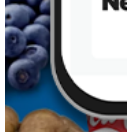
Sernik z kaszy jaglanej
Omlet bananowy fit
Kanapka z tofu
zapiekanka
makaronowa z
marchewką i groszkiem
Pobierz aplikację Blix na swój telefon!
Więcej o Blix
O nas
Współpraca
Polityka prywatności