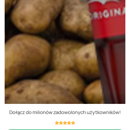
Polityka cookies
Regulamin
OWR
Kontakt
Nasze produkty
Kupony i kody
Lista zakupów
Cashback
Blix Ukraine
Dołącz do milionów zadowolonych użytkowników!
Niedziele handlowe