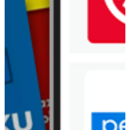
Jysk
Kaufland
Kik
Leroy Merlin
Lewiatan
Lidl
Media Expert
Mila
Mohito
Netto
Pepco
Polomarket
PSB Mrówka
Rossmann
Sinsay
Stokrotka