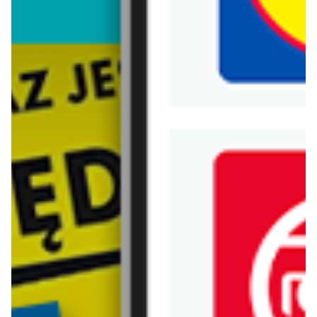
Biedronka
Bricoman
Bricomarche
Carrefour
Castorama
Delikatesy Centrum
Dino
Drogerie Natura
E.Leclerc
Empik
Hebe
Ikea
Intermarche
Jula