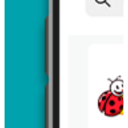
Brakuje jeszcze
50
znaków
Dodając opinię, akceptujesz
regulamin dodawania opinii
. Nie jesteś
anonimowy - Twoje IP jest przez nas zapisywane.