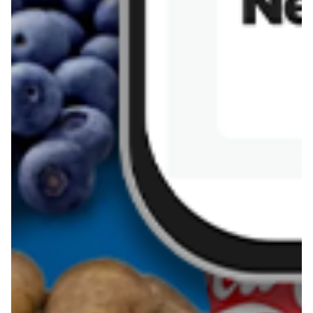
Sernik z kaszy jaglanej
Omlet bananowy fit
Kanapka z tofu
zapiekanka
makaronowa z
marchewką i groszkiem
Pobierz aplikację Blix na swój telefon!
Więcej o Blix
O nas
Współpraca
Polityka prywatności