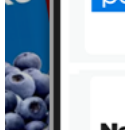
Tesco
Textil Market
Topaz
Żabka
Przepisy
Rissotto z piekarnika
Sernik japoński
Chałka drożdżowa
Bigos na wędzonce
Kremowa carbonara
Naleśniki z tofu i
szpinakiem
Makaron z brokułami i
Gulasz z czerwona
serem pleśniowym
fasola i pieczarkami