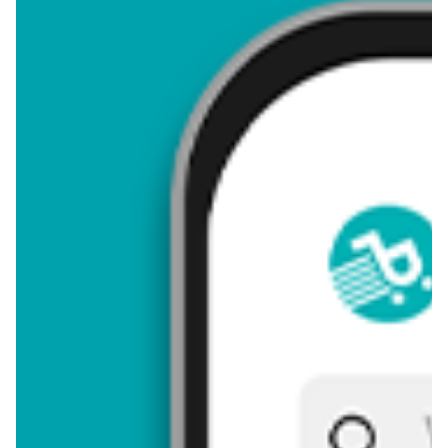
4,01
Zastanawiasz się, gdzie kupić i ile kosztuje produkt Piłka psi
patrol? Regularnie sprawdzamy, czy jest promocja na ten
produkt w Biedronka, Lidl, Kaufland, Auchan, Netto, Makro i
innych sklepach. Aktualnie nie posiadamy ofert promocyjnych
na ten produkt.
Przeglądaj podobne oferty promocyjne do Piłka psi patrol!
Piłka psi patrol - zostaw opinię
Oceny (13), Opinie (0)
Zostaw pierwszy komentarz