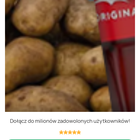
Polityka cookies
Regulamin
OWR
Kontakt
Nasze produkty
Kupony i kody
Lista zakupów
Cashback
Blix Ukraine
Dołącz do milionów zadowolonych użytkowników!
Niedziele handlowe