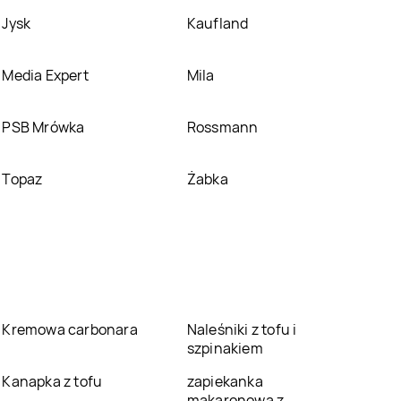
Jysk
Kaufland
Media Expert
Mila
PSB Mrówka
Rossmann
Topaz
Żabka
Kremowa carbonara
Naleśniki z tofu i
szpinakiem
Kanapka z tofu
zapiekanka
makaronowa z