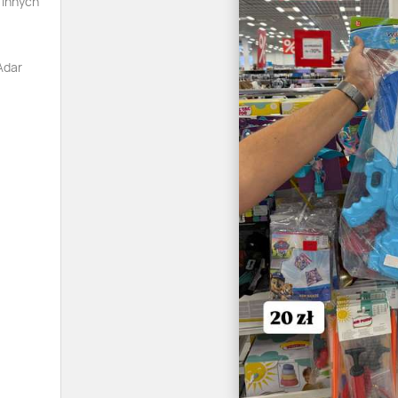
 innych
Adar