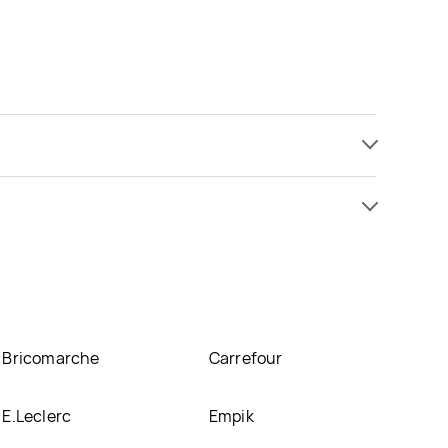
 już od 20 zł. Najtańsza oferta, jaką mamy w naszej
 się w atrakcyjnej cenie w sklepach
Pepco
. Oprócz
Bricomarche
Carrefour
E.Leclerc
Empik