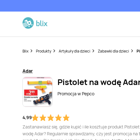
Blix
Produkty
Artykuły dla dzieci
Zabawki dla dzieci
P
Adar
Pistolet na wodę Ada
Promocja w
Pepco
4,99
Zastanawiasz się, gdzie kupić i ile kosztuje produkt Pistolet
wodę Adar? Regularnie sprawdzamy, czy jest promocja na 