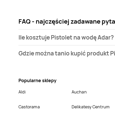
FAQ - najczęściej zadawane pyta
Ile kosztuje Pistolet na wodę Adar?
Cena produktu różni się w zależności od wybranego 
Gdzie można tanio kupić produkt P
bazie jest z sieci
Pepco
. Pistolet na wodę Adar koszt
Nie wiesz gdzie kupić produkt Pistolet na wodę Adar
tego produkt można kupić w innych sklepach, jedna
Popularne sklepy
Aldi
Auchan
Castorama
Delikatesy Centrum