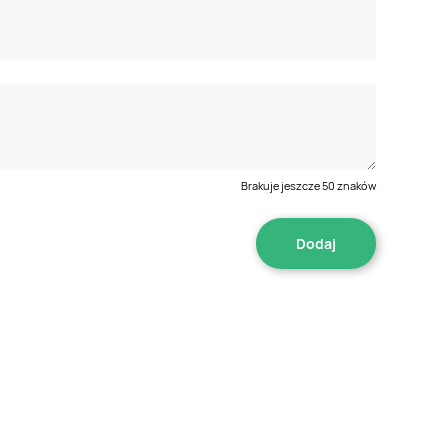
Brakuje jeszcze
50
znaków