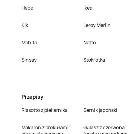
Hebe
Ikea
Kik
Leroy Merlin
Mohito
Netto
Sinsay
Stokrotka
Przepisy
Rissotto z piekarnika
Sernik japoński
Makaron z brokułami i
Gulasz z czerwona
serem pleśniowym
fasola i pieczarkami