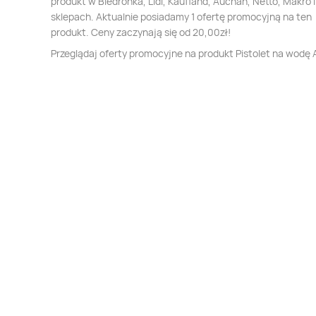
produkt w Biedronka, Lidl, Kaufland, Auchan, Netto, Makro i
sklepach. Aktualnie posiadamy 1 ofertę promocyjną na ten
produkt. Ceny zaczynają się od 20,00zł!
Przeglądaj oferty promocyjne na produkt Pistolet na wodę 