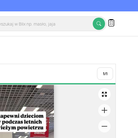
1
/
1