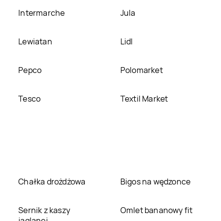
Intermarche
Jula
Lewiatan
Lidl
Pepco
Polomarket
Tesco
Textil Market
Chałka drożdżowa
Bigos na wędzonce
Sernik z kaszy
Omlet bananowy fit
jaglanej