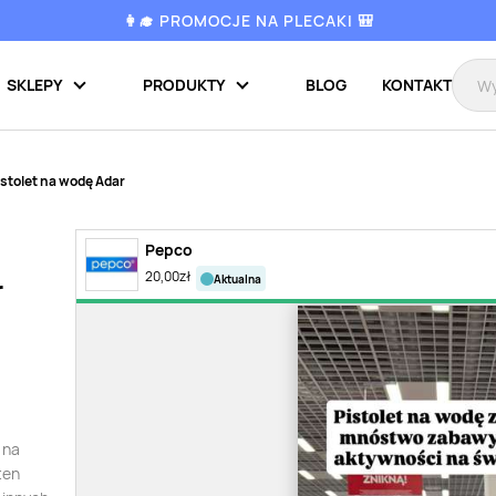
👩‍🎓 PROMOCJE NA PLECAKI 🎒
SKLEPY
PRODUKTY
BLOG
KONTAKT
istolet na wodę Adar
Pepco
20,00
zł
aktualna
r
 na
ten