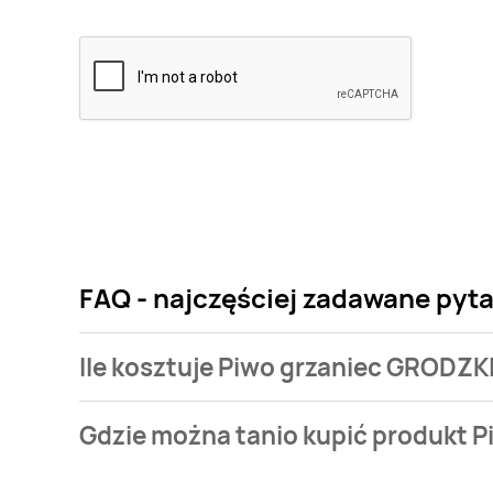
FAQ - najczęściej zadawane pyt
Ile kosztuje Piwo grzaniec GRODZK
Cena produktu różni się w zależności od wybranego
Gdzie można tanio kupić produkt 
GRODZKIE kosztuje od 4,29 zł.
Piwo grzaniec GRODZKIE aktualnie nie występuje w 