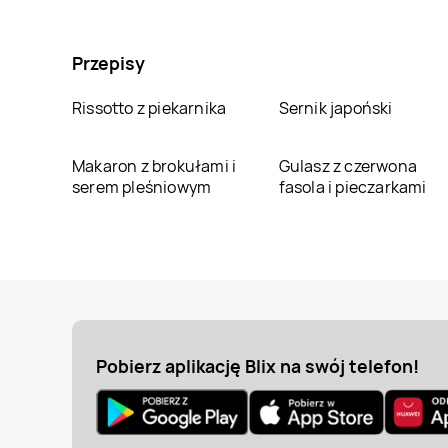
Przepisy
Rissotto z piekarnika
Sernik japoński
Makaron z brokułami i
Gulasz z czerwona
serem pleśniowym
fasola i pieczarkami
Pobierz aplikację Blix na swój telefon!