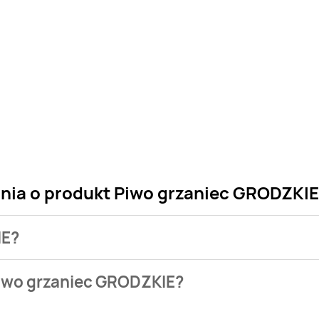
ania o produkt Piwo grzaniec GRODZKIE
IE?
 sklepu. Niestety nie posiadamy danych o aktualnych promocj
Piwo grzaniec GRODZKIE?
bazie naszych gazetek promocyjnych. Nie martw się! Gdy tylko