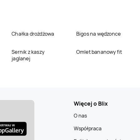
Chałka drożdżowa
Bigos na wędzonce
Sernik z kaszy
Omlet bananowy fit
jaglanej
Więcej o Blix
O nas
Współpraca