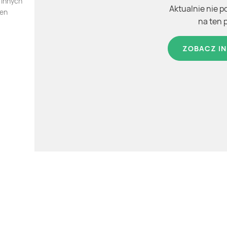
 innych
Aktualnie nie p
ten
na ten 
ZOBACZ IN