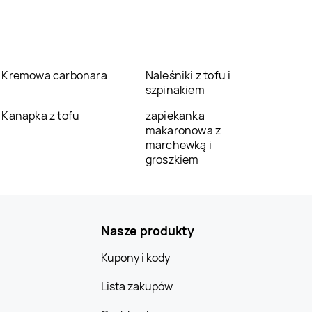
Kremowa carbonara
Naleśniki z tofu i
szpinakiem
Kanapka z tofu
zapiekanka
makaronowa z
marchewką i
groszkiem
Nasze produkty
Kupony i kody
Lista zakupów