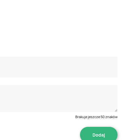
Brakuje jeszcze
50
znaków