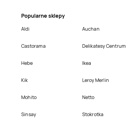
GRODZKIE, umieścimy ją na naszej stronie
Popularne sklepy
Aldi
Auchan
Castorama
Delikatesy Centrum
Hebe
Ikea
Kik
Leroy Merlin
Mohito
Netto
Sinsay
Stokrotka