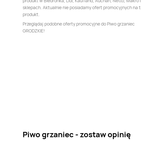
produkt w Biedronka, Lidl, Kaufland, Auchan, Netto, Makro i
sklepach. Aktualnie nie posiadamy ofert promocyjnych na 
produkt.
Przeglądaj podobne oferty promocyjne do Piwo grzaniec
GRODZKIE!
Piwo grzaniec - zostaw opinię