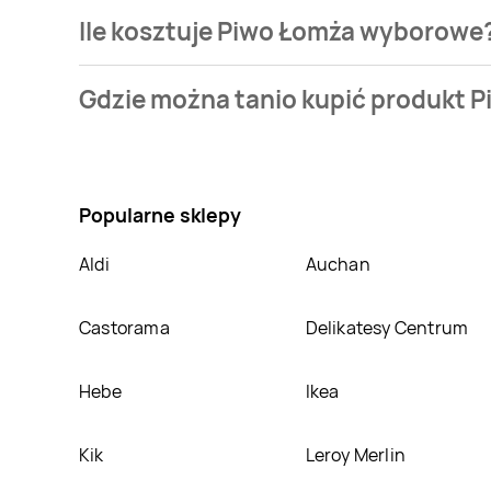
Ile kosztuje Piwo Łomża wyborowe
Cena produktu różni się w zależności od wybranego
Gdzie można tanio kupić produkt
naszej bazie jest z sieci
Prim Market
. Piwo Łomża wy
Nie wiesz gdzie kupić produkt Piwo Łomża wyborowe
Oprócz tego produkt można kupić w innych sklepach
Popularne sklepy
Aldi
Auchan
Castorama
Delikatesy Centrum
Hebe
Ikea
Kik
Leroy Merlin