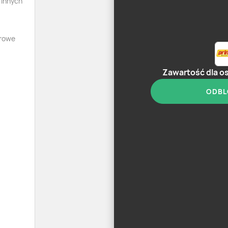
 innych
orowe
Zawartość dla o
ODBL