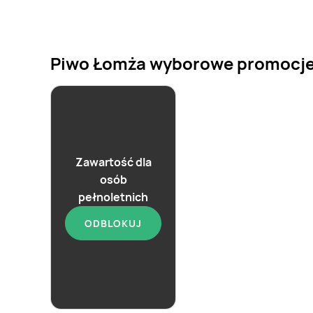
Piwo Łomża wyborowe promocje w 
Zawartość dla
osób
pełnoletnich
aktualna
ODBLOKUJ
Piwo Łomża
Wyborowe
2,99 zł