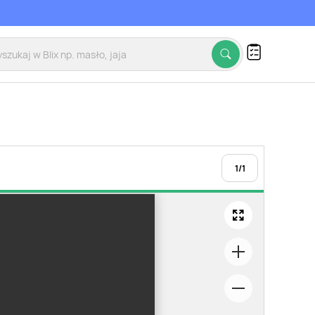
1
/
1