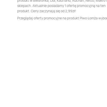
produkt w Biedronka, Lidl, Kaufland, Auchan, Netto, Makro i
sklepach. Aktualnie posiadamy 1 ofertę promocyjną na ten
produkt. Ceny zaczynają się od 2,99zł!
Przeglądaj oferty promocyjne na produkt Piwo Łomża wyb