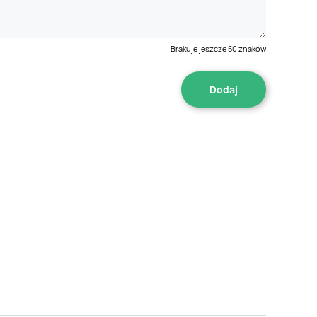
Brakuje jeszcze
50
znaków