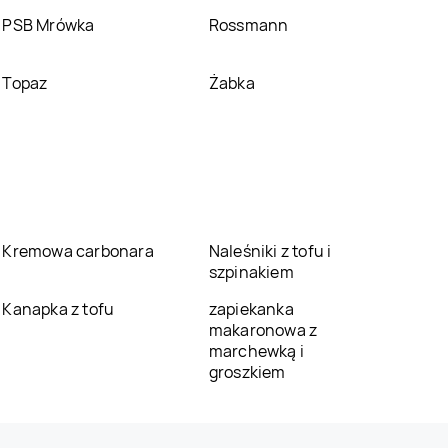
PSB Mrówka
Rossmann
Topaz
Żabka
Kremowa carbonara
Naleśniki z tofu i
szpinakiem
Kanapka z tofu
zapiekanka
makaronowa z
marchewką i
groszkiem