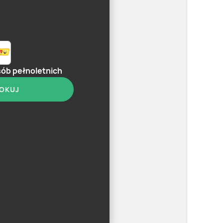
sób pełnoletnich
OKUJ