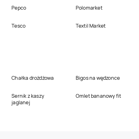
Pepco
Polomarket
Tesco
Textil Market
Chałka drożdżowa
Bigos na wędzonce
Sernik z kaszy
Omlet bananowy fit
jaglanej