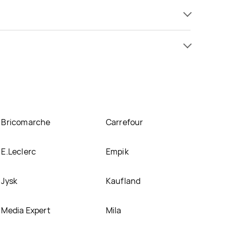
 już od 2,99 zł. Najtańsza oferta, jaką mamy w
 się w atrakcyjnej cenie w sklepach
Prim Market
.
nich.
Bricomarche
Carrefour
E.Leclerc
Empik
Jysk
Kaufland
Media Expert
Mila