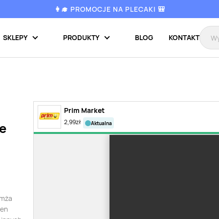
👩‍🎓 PROMOCJE NA PLECAKI 🎒
SKLEPY
PRODUKTY
BLOG
KONTAKT
Prim Market
2,99
zł
aktualna
e
omża
ten