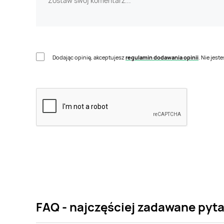
Dodając opinię, akceptujesz
regulamin dodawania opinii
. Nie jes
FAQ - najczęściej zadawane pyt