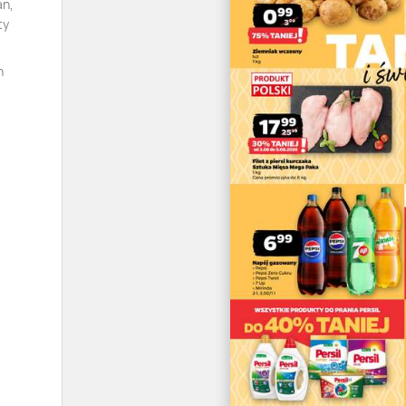
an,
ty
n