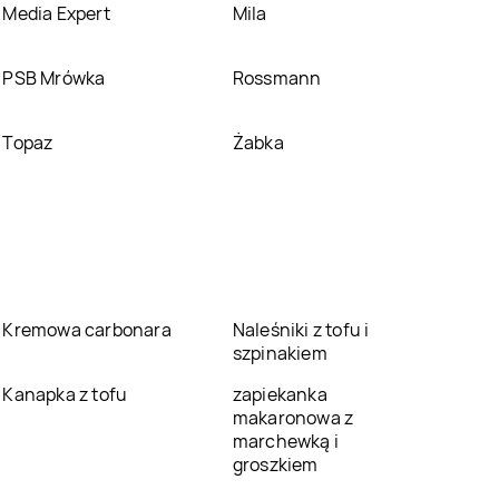
Media Expert
Mila
PSB Mrówka
Rossmann
Topaz
Żabka
Kremowa carbonara
Naleśniki z tofu i
szpinakiem
Kanapka z tofu
zapiekanka
makaronowa z
marchewką i
groszkiem