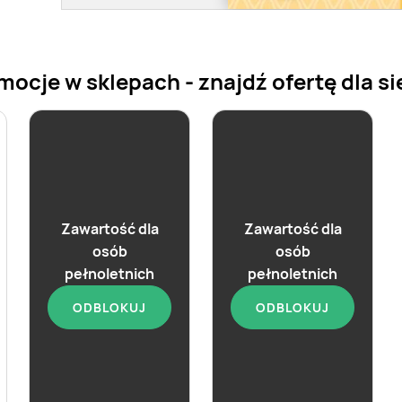
cje w sklepach - znajdź ofertę dla si
Zawartość dla
Zawartość dla
osób
osób
pełnoletnich
pełnoletnich
ODBLOKUJ
ODBLOKUJ
od dziś
od dziś
Piwo Staropramen
Piwo Litovel
Premium