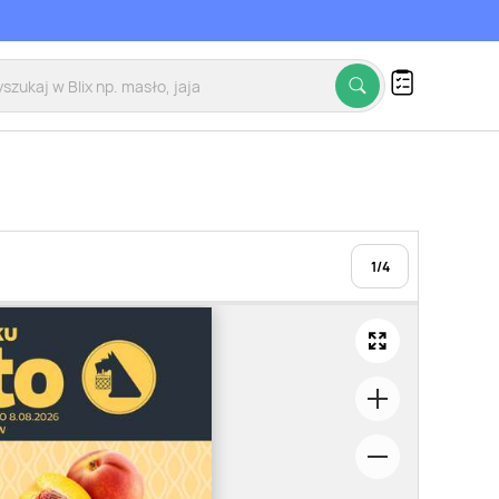
1
/
4