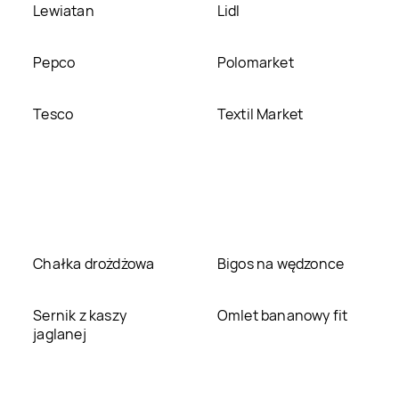
Lewiatan
Lidl
Pepco
Polomarket
Tesco
Textil Market
Chałka drożdżowa
Bigos na wędzonce
Sernik z kaszy
Omlet bananowy fit
jaglanej