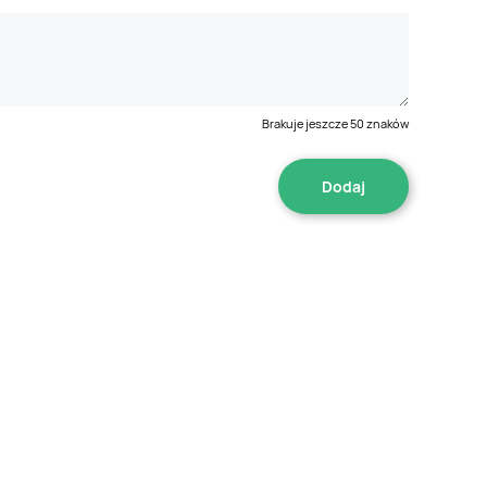
Brakuje jeszcze
50
znaków