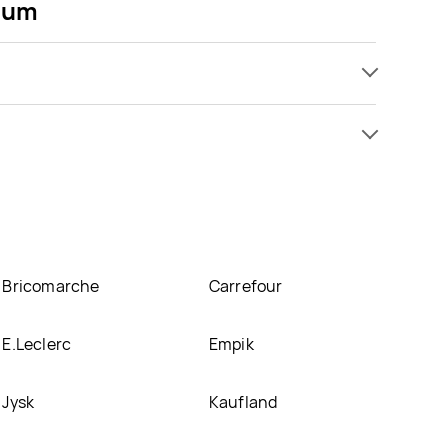
mium
ocji już od 4,49 zł do 6,99 zł. Najtańsza oferta,
ę
um znajduje się w atrakcyjnej cenie w sklepach
i o promocjach w nich.
Bricomarche
Carrefour
E.Leclerc
Empik
Jysk
Kaufland