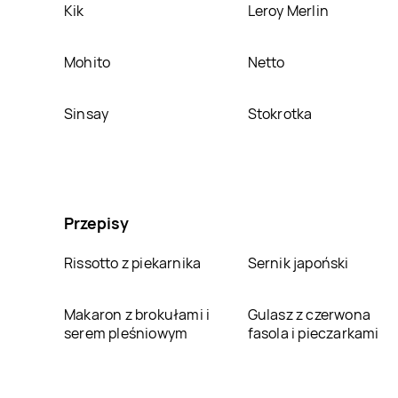
Kik
Leroy Merlin
Mohito
Netto
Sinsay
Stokrotka
Przepisy
Rissotto z piekarnika
Sernik japoński
Makaron z brokułami i
Gulasz z czerwona
serem pleśniowym
fasola i pieczarkami