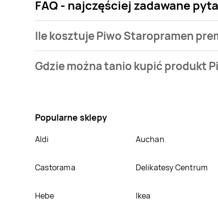
FAQ - najczęściej zadawane pyt
Ile kosztuje Piwo Staropramen pr
Cena produktu różni się w zależności od wybranego 
Gdzie można tanio kupić produkt 
jaką mamy w naszej bazie jest z sieci
Netto
. Piwo S
Nie wiesz gdzie kupić produkt Piwo Staropramen pr
Netto
,
Duży Ben
. Oprócz tego produkt można kupić
Popularne sklepy
Aldi
Auchan
Castorama
Delikatesy Centrum
Hebe
Ikea