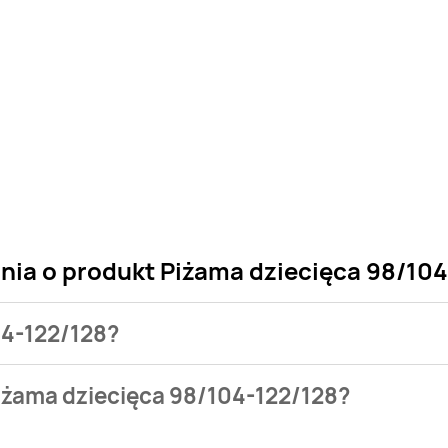
ania o produkt Piżama dziecięca 98/10
04-122/128?
 sklepu. Niestety nie posiadamy danych o aktualnych promocj
iżama dziecięca 98/104-122/128?
99 zł.
tępuje w bazie naszych gazetek promocyjnych. Nie martw się! 