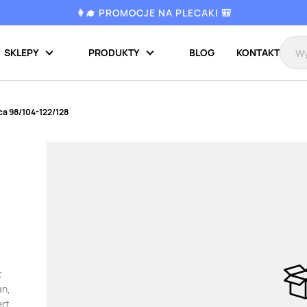
👩‍🎓 PROMOCJE NA PLECAKI 🎒
SKLEPY
PRODUKTY
BLOG
KONTAKT
ca 98/104-122/128
t
an,
ert