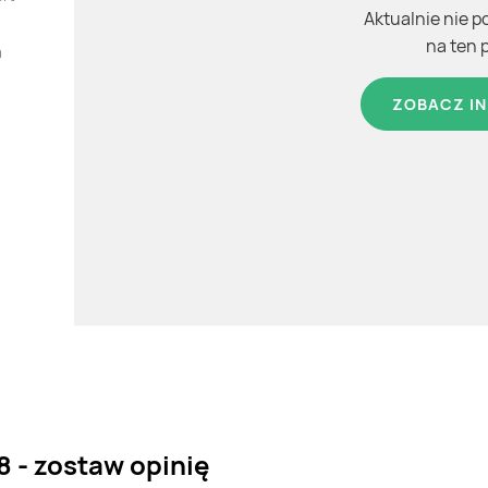
Aktualnie nie p
na ten 
a
ZOBACZ IN
 - zostaw opinię