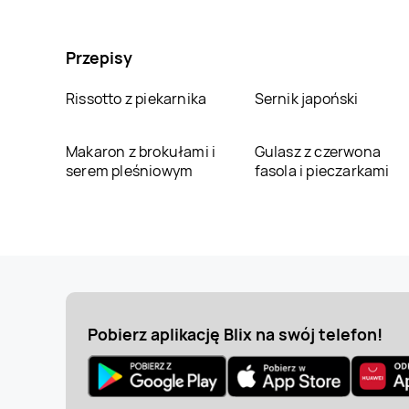
Przepisy
Rissotto z piekarnika
Sernik japoński
Makaron z brokułami i
Gulasz z czerwona
serem pleśniowym
fasola i pieczarkami
Pobierz aplikację Blix na swój telefon!