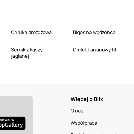
Chałka drożdżowa
Bigos na wędzonce
Sernik z kaszy
Omlet bananowy fit
jaglanej
Więcej o Blix
O nas
Współpraca