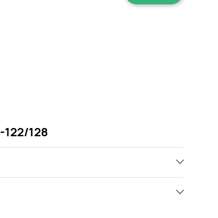
4-122/128
ach, jednak wśród archiwalnych ofert Piżama
Gdy tylko pojawi się ciekawa promocja na Piżama