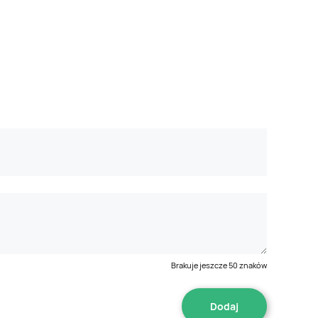
Brakuje jeszcze
50
znaków