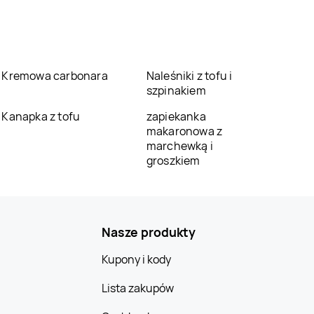
Kremowa carbonara
Naleśniki z tofu i
szpinakiem
Kanapka z tofu
zapiekanka
makaronowa z
marchewką i
groszkiem
Nasze produkty
Kupony i kody
Lista zakupów