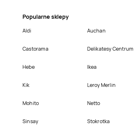
dziecięca 98/104-122/128, umieścimy ją na naszej s
Popularne sklepy
Aldi
Auchan
Castorama
Delikatesy Centrum
Hebe
Ikea
Kik
Leroy Merlin
Mohito
Netto
Sinsay
Stokrotka