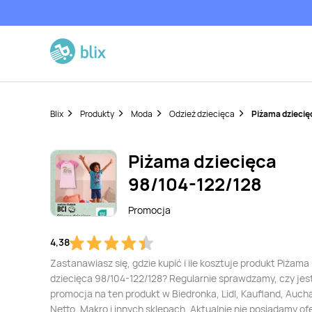
Blix
Produkty
Moda
Odzież dziecięca
Piżama dziecię
Piżama dziecięca
98/104-122/128
Promocja
4,38
Zastanawiasz się, gdzie kupić i ile kosztuje produkt Piżama
dziecięca 98/104-122/128? Regularnie sprawdzamy, czy jes
promocja na ten produkt w Biedronka, Lidl, Kaufland, Auch
Netto, Makro i innych sklepach. Aktualnie nie posiadamy of