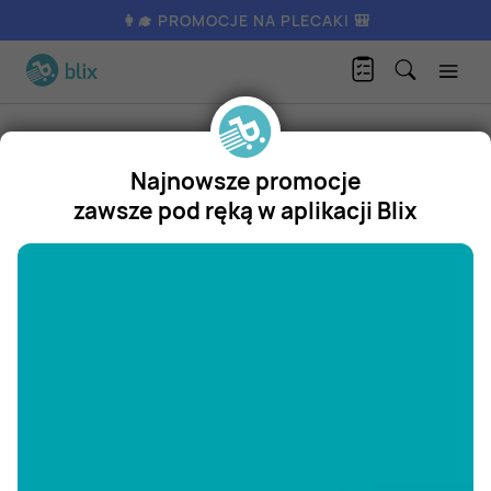
👩‍🎓 PROMOCJE NA PLECAKI 🎒
P
łatki kosmetyczne bawełniane Isana
Produkty
Kosmetyki, higiena, zdrowie
Pielęgnacja twarzy
Najnowsze promocje
Isana
zawsze pod ręką w aplikacji Blix
Płatki kosmetyczne bawełniane
"/>
Isana
Promocja
Aktualnie nie posiadamy oferty
na ten produkt.