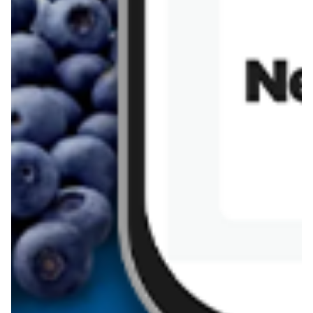
Kremowa carbonara
Naleśniki z tofu i
szpinakiem
Makaron z brokułami i
Gulasz z czerwona
serem pleśniowym
fasola i pieczarkami
Sernik z kaszy jaglanej
Omlet bananowy fit
Kanapka z tofu
zapiekanka
makaronowa z
marchewką i groszkiem
Pobierz aplikację Blix na swój telefon!