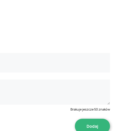
Brakuje jeszcze
50
znaków