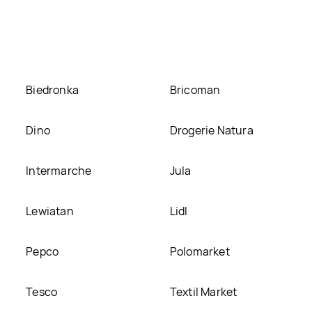
ENTS aktualnie nie występuje w bazie naszych gazetek promo
SCHELWEICH LUXURY MOMENTS, umieścimy ją na naszej stroni
Biedronka
Bricoman
Dino
Drogerie Natura
Intermarche
Jula
Lewiatan
Lidl
Pepco
Polomarket
Tesco
Textil Market