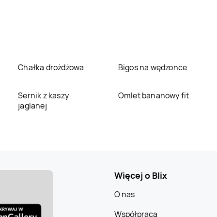
Chałka drożdżowa
Bigos na wędzonce
Sernik z kaszy
Omlet bananowy fit
jaglanej
Więcej o Blix
O nas
Współpraca