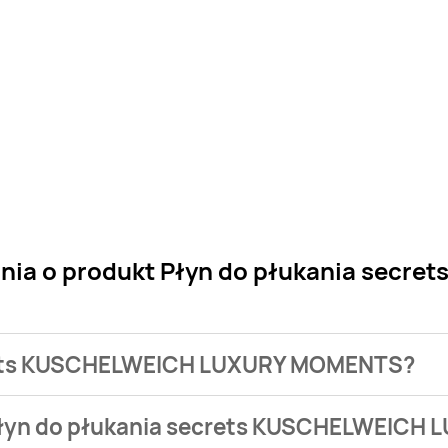
ania o produkt Płyn do płukania sec
ecrets KUSCHELWEICH LUXURY MOMENTS?
 sklepu. Niestety nie posiadamy danych o aktualnych promocj
 Płyn do płukania secrets KUSCHELWEIC
sztuje od 8 zł do 12,99 zł.