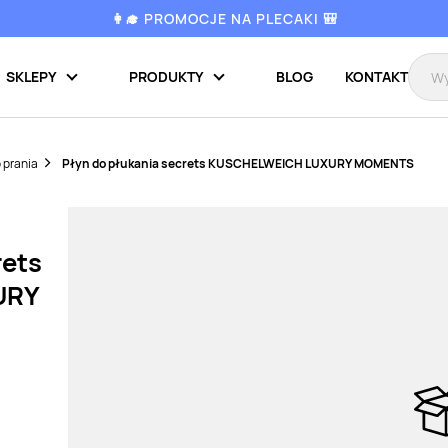
👩‍🎓 PROMOCJE NA PLECAKI 🎒
SKLEPY
PRODUKTY
BLOG
KONTAKT
 prania
Płyn do płukania secrets KUSCHELWEICH LUXURY MOMENTS
rets
URY