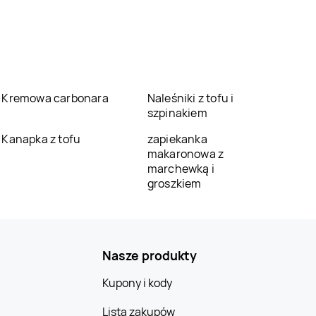
Kremowa carbonara
Naleśniki z tofu i
szpinakiem
Kanapka z tofu
zapiekanka
makaronowa z
marchewką i
groszkiem
Nasze produkty
Kupony i kody
Lista zakupów