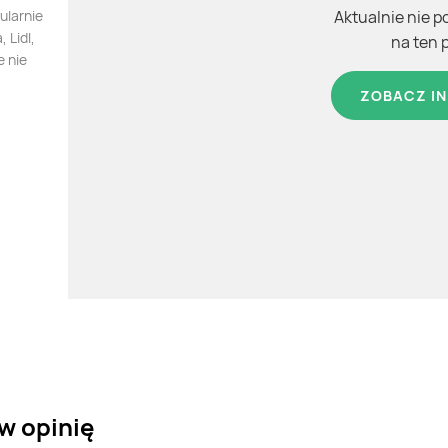
larnie
Aktualnie nie p
 Lidl,
na ten 
e nie
ZOBACZ IN
w opinię