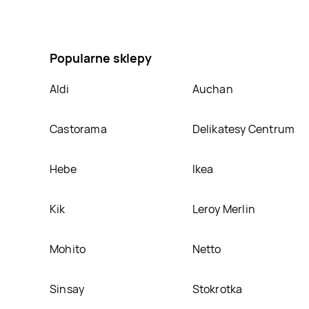
Płyn do płukania secrets KUSCHELWEICH LUXURY MOM
ciekawa promocja na Płyn do płukania secrets KU
Popularne sklepy
Aldi
Auchan
Castorama
Delikatesy Centrum
Hebe
Ikea
Kik
Leroy Merlin
Mohito
Netto
Sinsay
Stokrotka