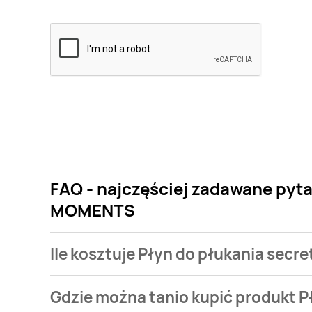
FAQ - najczęściej zadawane pyt
MOMENTS
Ile kosztuje Płyn do płukania s
Cena produktu różni się w zależności od wybranego
Gdzie można tanio kupić produkt
płukania secrets KUSCHELWEICH LUXURY MOMENTS ko