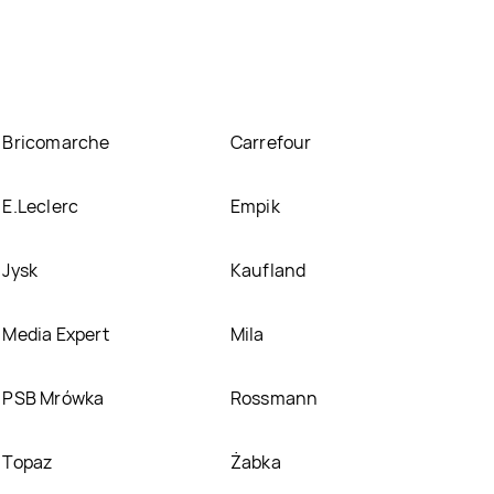
cyjnych. Nie martw się! Gdy tylko pojawi się
e
Bricomarche
Carrefour
E.Leclerc
Empik
Jysk
Kaufland
Media Expert
Mila
PSB Mrówka
Rossmann
Topaz
Żabka