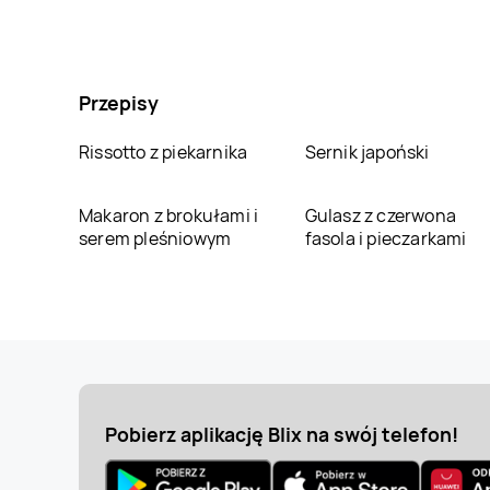
Przepisy
Rissotto z piekarnika
Sernik japoński
Makaron z brokułami i
Gulasz z czerwona
serem pleśniowym
fasola i pieczarkami
Pobierz aplikację Blix na swój telefon!