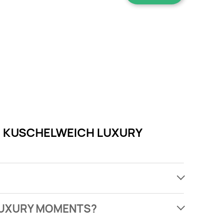
rets KUSCHELWEICH LUXURY
ach, jednak wśród archiwalnych ofert Płyn do
H LUXURY MOMENTS?