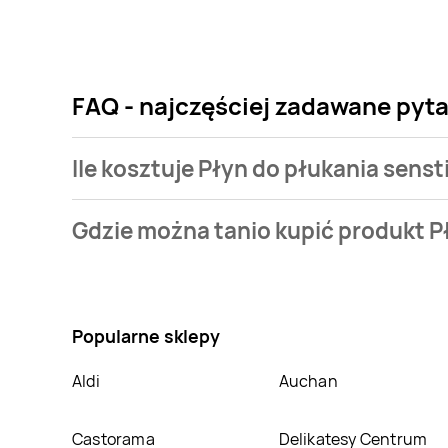
FAQ - najczęściej zadawane pyt
Ile kosztuje Płyn do płukania sen
Cena produktu różni się w zależności od wybranego
Gdzie można tanio kupić produkt 
oferta, jaką mamy w naszej bazie jest z sieci
Delfin
.
Nie wiesz gdzie kupić produkt Płyn do płukania s
znajduje się w atrakcyjnej cenie w sklepach
Delfin
,
posiadamy informacji o promocjach w nich.
Popularne sklepy
Aldi
Auchan
Castorama
Delikatesy Centrum