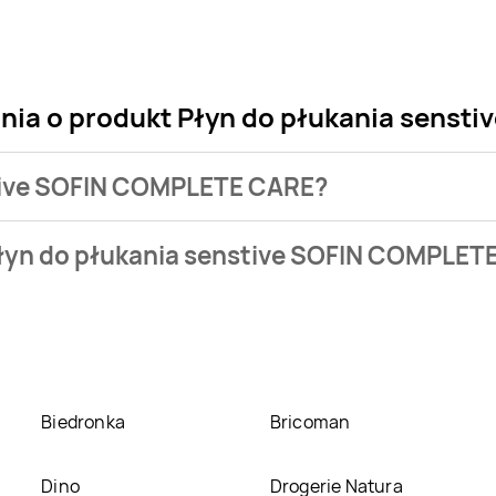
ania o produkt Płyn do płukania sens
stive SOFIN COMPLETE CARE?
 sklepu. Produkt Płyn do płukania senstive SOFIN COMPLETE C
Płyn do płukania senstive SOFIN COMPLET
 Płyn do płukania senstive SOFIN COMPLETE CARE kosztuje akt
enstive SOFIN COMPLETE CARE w promocji? Aktualnie produkt 
Twój Market
,
Makro
,
TOPAZ
. Oprócz tego produkt można kupi
Biedronka
Bricoman
Dino
Drogerie Natura