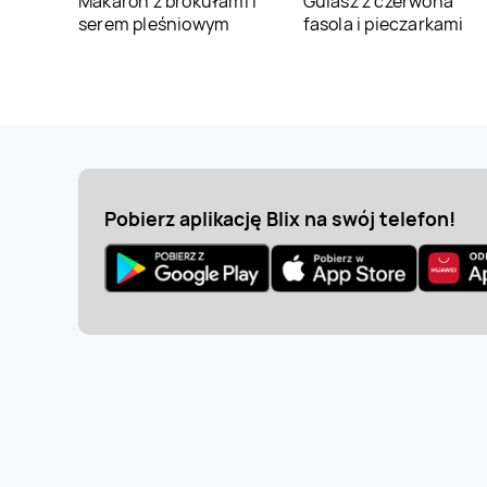
Makaron z brokułami i
Gulasz z czerwona
serem pleśniowym
fasola i pieczarkami
Pobierz aplikację Blix na swój telefon!