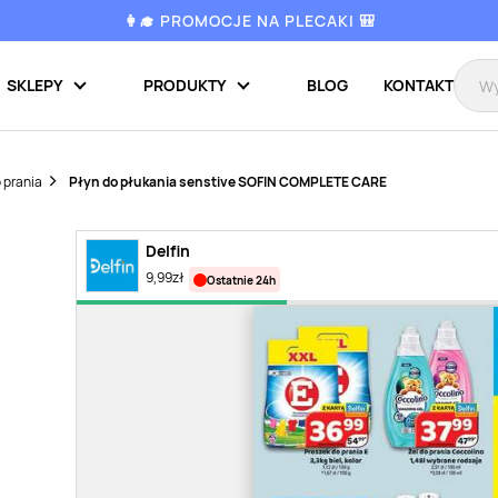
👩‍🎓 PROMOCJE NA PLECAKI 🎒
SKLEPY
PRODUKTY
BLOG
KONTAKT
 prania
Płyn do płukania senstive SOFIN COMPLETE CARE
Delfin
9,99
zł
ostatnie 24h