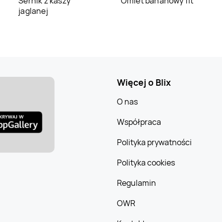
Sernik z kaszy
Omlet bananowy fit
jaglanej
Więcej o Blix
O nas
Współpraca
Polityka prywatności
Polityka cookies
Regulamin
OWR