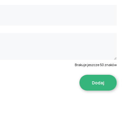
Brakuje jeszcze
50
znaków