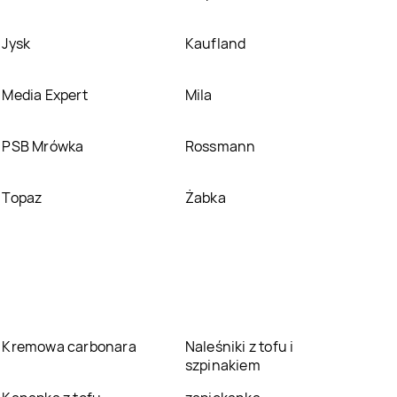
Jysk
Kaufland
Media Expert
Mila
PSB Mrówka
Rossmann
Topaz
Żabka
Kremowa carbonara
Naleśniki z tofu i
szpinakiem