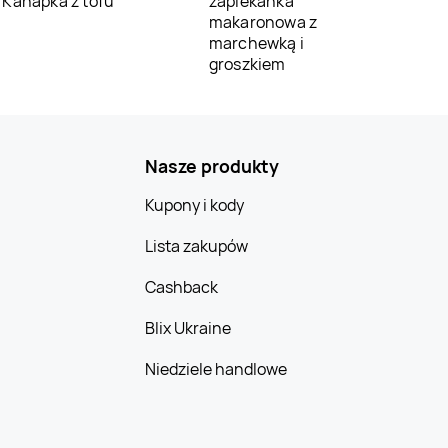
Kanapka z tofu
zapiekanka
makaronowa z
marchewką i
groszkiem
Nasze produkty
Kupony i kody
Lista zakupów
Cashback
Blix Ukraine
Niedziele handlowe