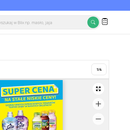
1
/
4