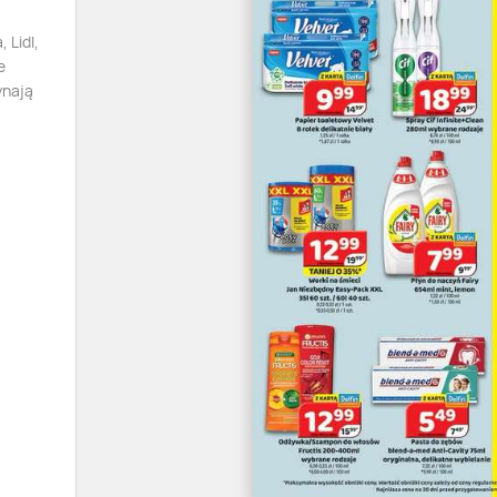
 Lidl,
e
ynają