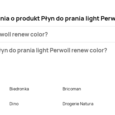
ia o produkt Płyn do prania light Perw
rwoll renew color?
klepu. Produkt Płyn do prania light Perwoll renew color możesz
yn do prania light Perwoll renew color?
 prania light Perwoll renew color kosztuje aktualnie .
Zobacz o
erwoll renew color w promocji? Aktualnie produkt Płyn do prani
,
Drogerie Laboo
,
Biedronka
. Oprócz tego produkt można kupi
Biedronka
Bricoman
Dino
Drogerie Natura