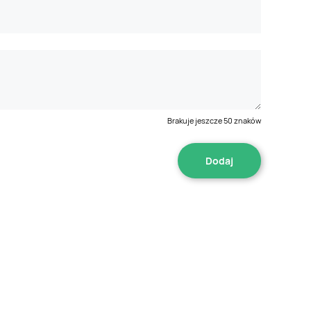
Brakuje jeszcze
50
znaków