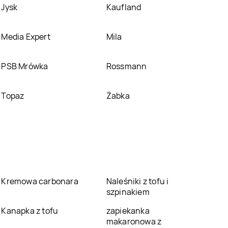
Jysk
Kaufland
Media Expert
Mila
PSB Mrówka
Rossmann
Topaz
Żabka
Kremowa carbonara
Naleśniki z tofu i
szpinakiem
Kanapka z tofu
zapiekanka
makaronowa z