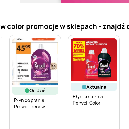
ew color promocje w sklepach - znajdź o
aktualna
od dziś
Płyn do prania
Płyn do prania
Perwoll Color
Perwoll Renew