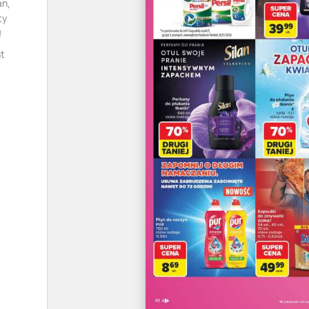
an,
ty
!
ht