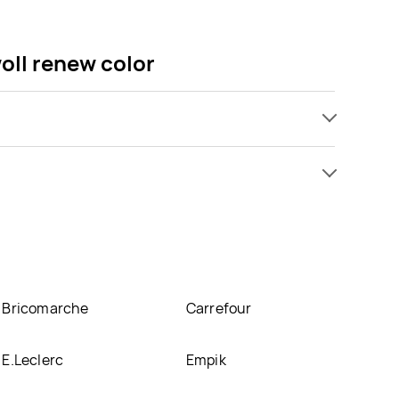
oll renew color
 kupić w promocji już . Najtańsza oferta, jaką
fertę
a light Perwoll renew color znajduje się w
ć w innych sklepach, jednak aktulanie nie
Bricomarche
Carrefour
E.Leclerc
Empik