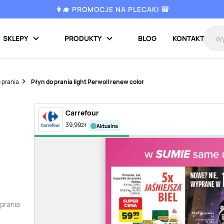
👩‍🎓 PROMOCJE NA PLECAKI 🎒
SKLEPY
PRODUKTY
BLOG
KONTAKT
 prania
Płyn do prania light Perwoll renew color
Carrefour
39,99
zł
aktualna
 prania