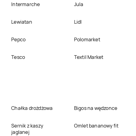
Intermarche
Jula
Lewiatan
Lidl
Pepco
Polomarket
Tesco
Textil Market
Chałka drożdżowa
Bigos na wędzonce
Sernik z kaszy
Omlet bananowy fit
jaglanej