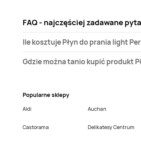
FAQ - najczęściej zadawane pytan
Ile kosztuje Płyn do prania light Pe
Cena produktu różni się w zależności od wybranego s
Gdzie można tanio kupić produkt Pł
mamy w naszej bazie jest z sieci
Carrefour
. Płyn do
Nie wiesz gdzie kupić produkt Płyn do prania light P
atrakcyjnej cenie w sklepach
Carrefour
,
Stokrotka
posiadamy informacji o promocjach w nich.
Popularne sklepy
Aldi
Auchan
Castorama
Delikatesy Centrum