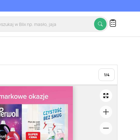
1
/
4