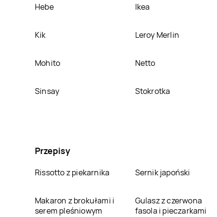
Hebe
Ikea
Kik
Leroy Merlin
Mohito
Netto
Sinsay
Stokrotka
Przepisy
Rissotto z piekarnika
Sernik japoński
Makaron z brokułami i
Gulasz z czerwona
serem pleśniowym
fasola i pieczarkami