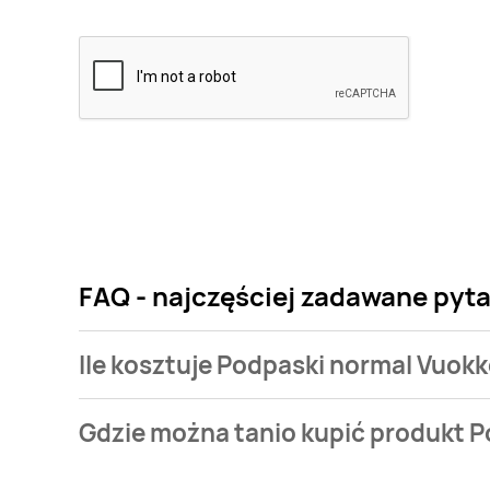
FAQ - najczęściej zadawane pyt
Ile kosztuje Podpaski normal Vuok
Cena produktu różni się w zależności od wybranego
Gdzie można tanio kupić produkt 
normal Vuokkoset kosztuje od 10,99 zł do 12,99 zł.
Podpaski normal Vuokkoset aktualnie nie występuje