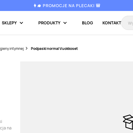
👩‍🎓 PROMOCJE NA PLECAKI 🎒
SKLEPY
PRODUKTY
BLOG
KONTAKT
igieny intymnej
Podpaski normal Vuokkoset
ki
cja na