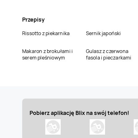
Przepisy
Rissotto z piekarnika
Sernik japoński
Makaron z brokułami i
Gulasz z czerwona
serem pleśniowym
fasola i pieczarkami
Pobierz aplikację Blix na swój telefon!