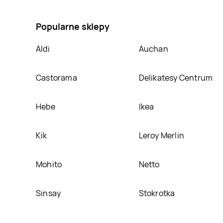
normal Vuokkoset, umieścimy ją na naszej stronie
Popularne sklepy
Aldi
Auchan
Castorama
Delikatesy Centrum
Hebe
Ikea
Kik
Leroy Merlin
Mohito
Netto
Sinsay
Stokrotka