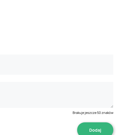
Brakuje jeszcze
50
znaków