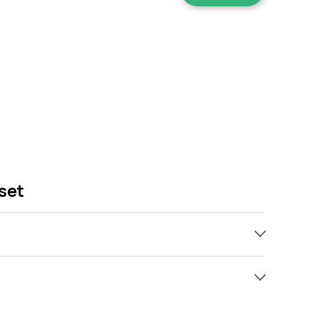
set
ach, jednak wśród archiwalnych ofert Podpaski
lko pojawi się ciekawa promocja na Podpaski