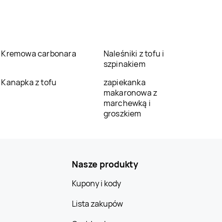
Kremowa carbonara
Naleśniki z tofu i
szpinakiem
Kanapka z tofu
zapiekanka
makaronowa z
marchewką i
groszkiem
Nasze produkty
Kupony i kody
Lista zakupów