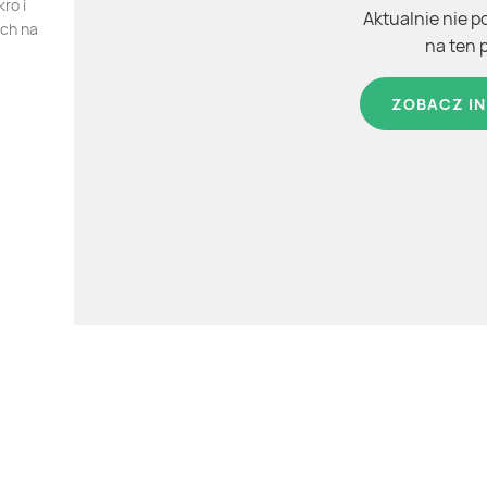
ro i
Aktualnie nie p
ych na
na ten 
ZOBACZ IN