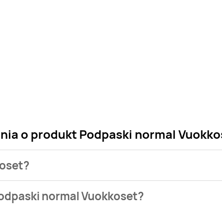
ania o produkt Podpaski normal Vuokko
koset?
 sklepu. Niestety nie posiadamy danych o aktualnych promocj
Podpaski normal Vuokkoset?
 w bazie naszych gazetek promocyjnych. Nie martw się! Gdy ty