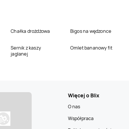
Chałka drożdżowa
Bigos na wędzonce
Sernik z kaszy
Omlet bananowy fit
jaglanej
Więcej o Blix
O nas
Współpraca