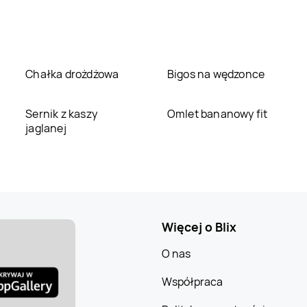
Chałka drożdżowa
Bigos na wędzonce
Sernik z kaszy
Omlet bananowy fit
jaglanej
Więcej o Blix
O nas
Współpraca