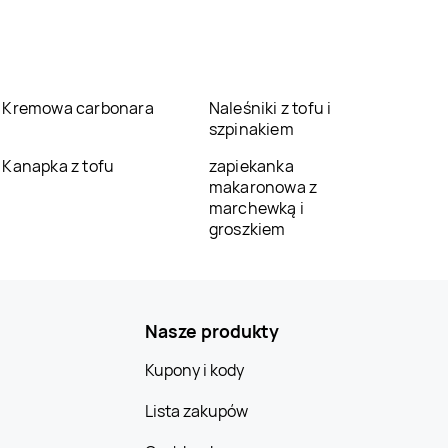
Kremowa carbonara
Naleśniki z tofu i
szpinakiem
Kanapka z tofu
zapiekanka
makaronowa z
marchewką i
groszkiem
Nasze produkty
Kupony i kody
Lista zakupów