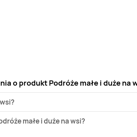
nia o produkt Podróże małe i duże na 
 wsi?
 sklepu. Niestety nie posiadamy danych o aktualnych promocj
odróże małe i duże na wsi?
 w bazie naszych gazetek promocyjnych. Nie martw się! Gdy tyl