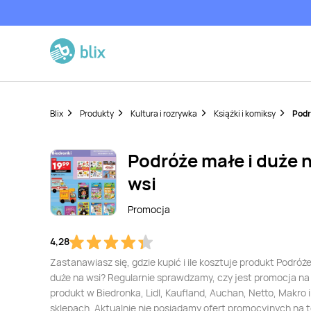
Blix
Produkty
Kultura i rozrywka
Książki i komiksy
Podr
Podróże małe i duże 
wsi
Promocja
4,28
Zastanawiasz się, gdzie kupić i ile kosztuje produkt Podróże
duże na wsi? Regularnie sprawdzamy, czy jest promocja na
produkt w Biedronka, Lidl, Kaufland, Auchan, Netto, Makro i
sklepach. Aktualnie nie posiadamy ofert promocyjnych na 