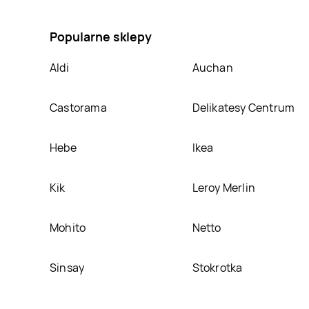
duże na wsi, umieścimy ją na naszej stronie
Popularne sklepy
Aldi
Auchan
Castorama
Delikatesy Centrum
Hebe
Ikea
Kik
Leroy Merlin
Mohito
Netto
Sinsay
Stokrotka