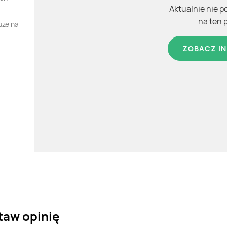
Aktualnie nie p
na ten 
uże na
ZOBACZ IN
taw opinię