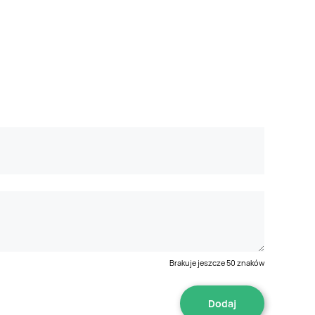
Brakuje jeszcze
50
znaków