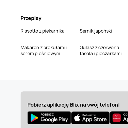
Przepisy
Rissotto z piekarnika
Sernik japoński
Makaron z brokułami i
Gulasz z czerwona
serem pleśniowym
fasola i pieczarkami
Pobierz aplikację Blix na swój telefon!