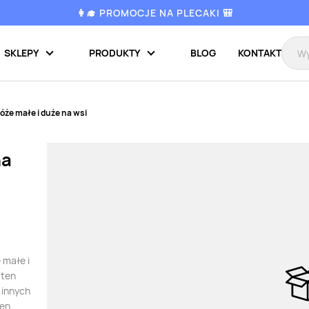
👩‍🎓 PROMOCJE NA PLECAKI 🎒
SKLEPY
PRODUKTY
BLOG
KONTAKT
óże małe i duże na wsi
na
 małe i
 ten
 innych
ten