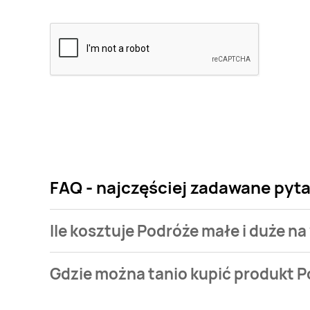
FAQ - najczęściej zadawane pyta
Ile kosztuje Podróże małe i duże na
Cena produktu różni się w zależności od wybranego
Gdzie można tanio kupić produkt P
i duże na wsi kosztuje od 19,99 zł.
Podróże małe i duże na wsi aktualnie nie występuje