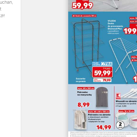
Auchan,
t
zł!