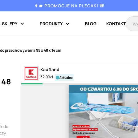
👩‍🎓 PROMOCJE NA PLECAKI 🎒
SKLEPY
PRODUKTY
BLOG
KONTAKT
do przechowywania 95 x 48 x 14 cm
Kaufland
32,99
zł
aktualna
 48
ik do
czy