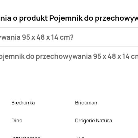
ania o produkt Pojemnik do przechowyw
wania 95 x 48 x 14 cm?
sklepu. Produkt Pojemnik do przechowywania 95 x 48 x 14 cm mo
ojemnik do przechowywania 95 x 48 x 14 c
eci
Kaufland
. Pojemnik do przechowywania 95 x 48 x 14 cm kosz
ywania 95 x 48 x 14 cm w promocji? Aktualnie produkt Pojemni
POLOmarket
,
Action
,
Jysk
,
Netto
. Oprócz tego produkt można
Biedronka
Bricoman
Dino
Drogerie Natura