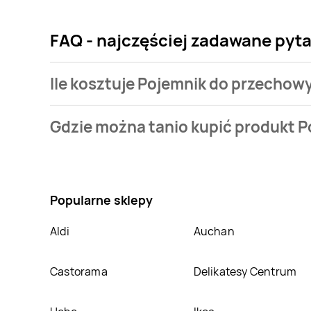
FAQ - najczęściej zadawane pyt
Ile kosztuje Pojemnik do przechowy
Cena produktu różni się w zależności od wybranego 
Gdzie można tanio kupić produkt P
Najtańsza oferta, jaką mamy w naszej bazie jest z si
Nie wiesz gdzie kupić produkt Pojemnik do przechow
atrakcyjnej cenie w sklepach
Kaufland
,
Carrefour
,
posiadamy informacji o promocjach w nich.
Popularne sklepy
Aldi
Auchan
Castorama
Delikatesy Centrum