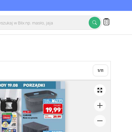
1
/
11