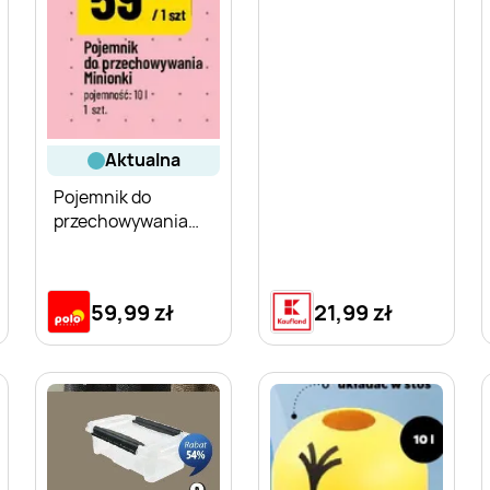
aktualna
Pojemnik do
przechowywania
Minionki 10 l
59,99 zł
21,99 zł