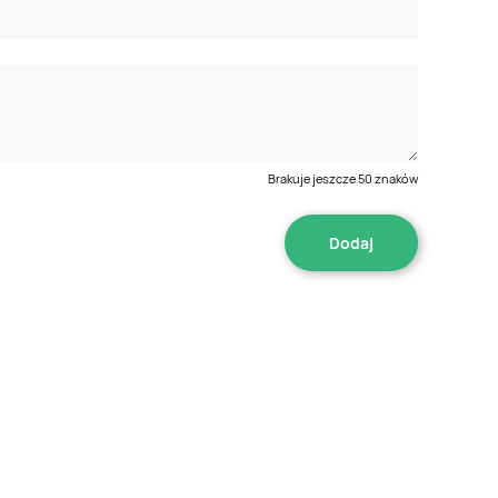
Brakuje jeszcze
50
znaków