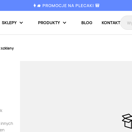
👩‍🎓 PROMOCJE NA PLECAKI 🎒
SKLEPY
PRODUKTY
BLOG
KONTAKT
 szklany
ik
 innych
ten