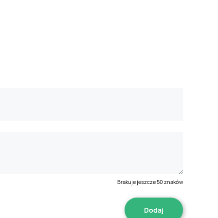
Brakuje jeszcze
50
znaków