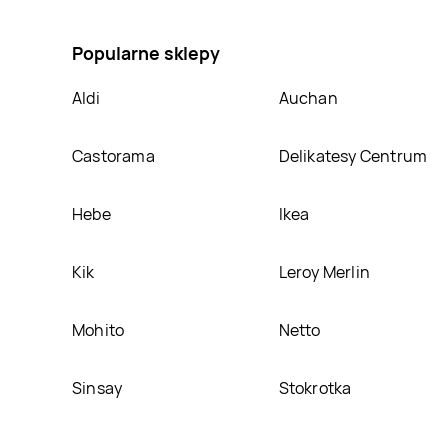
umieścimy ją na naszej stronie
Popularne sklepy
Aldi
Auchan
Castorama
Delikatesy Centrum
Hebe
Ikea
Kik
Leroy Merlin
Mohito
Netto
Sinsay
Stokrotka