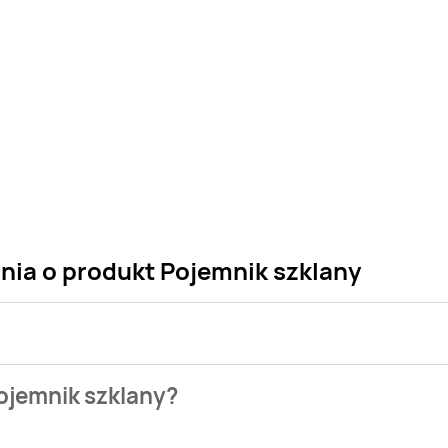
nia o produkt Pojemnik szklany
 sklepu. Niestety nie posiadamy danych o aktualnych promocj
ojemnik szklany?
aszych gazetek promocyjnych. Nie martw się! Gdy tylko pojawi