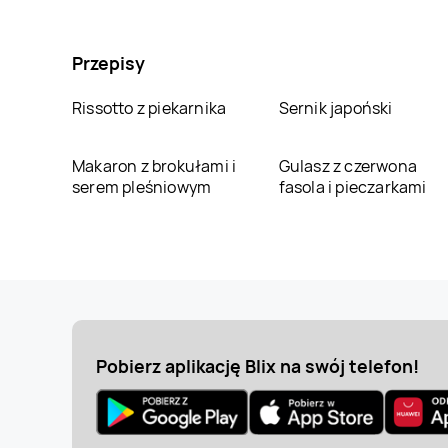
Przepisy
Rissotto z piekarnika
Sernik japoński
Makaron z brokułami i
Gulasz z czerwona
serem pleśniowym
fasola i pieczarkami
Pobierz aplikację Blix na swój telefon!