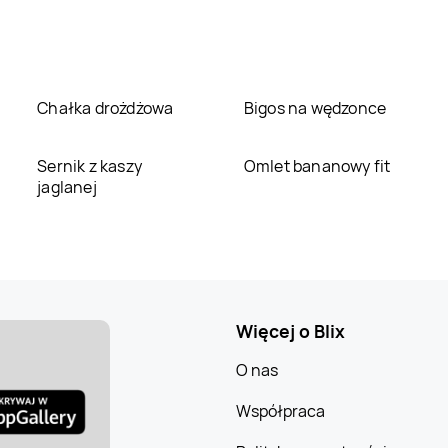
Chałka drożdżowa
Bigos na wędzonce
Sernik z kaszy
Omlet bananowy fit
jaglanej
Więcej o Blix
O nas
Współpraca