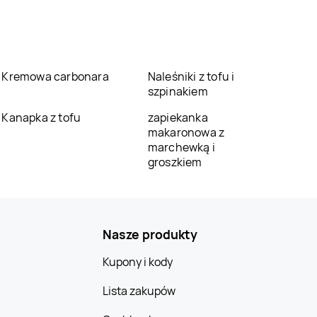
Kremowa carbonara
Naleśniki z tofu i
szpinakiem
Kanapka z tofu
zapiekanka
makaronowa z
marchewką i
groszkiem
Nasze produkty
Kupony i kody
Lista zakupów