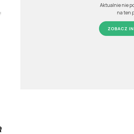
Aktualnie nie p
na ten 
!
ZOBACZ IN
ę