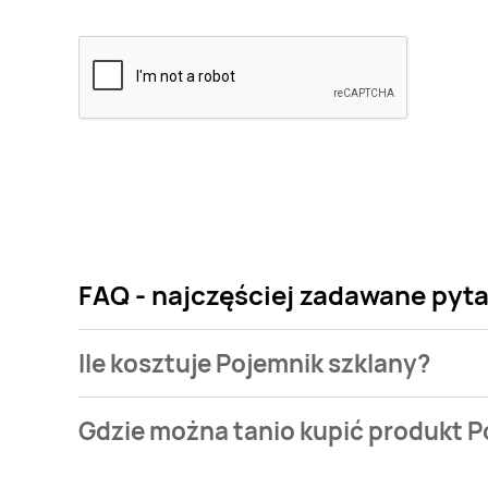
FAQ - najczęściej zadawane pyta
Ile kosztuje Pojemnik szklany?
Cena produktu różni się w zależności od wybranego
Gdzie można tanio kupić produkt P
szklany kosztuje od 7,99 zł do 15,99 zł.
Pojemnik szklany aktualnie nie występuje w bazie n