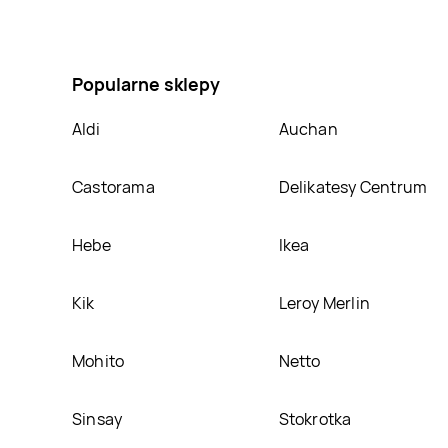
Policzki wieprzowe w sosie własnym Specjały dziadk
ciekawa promocja na Policzki wieprzowe w sosie wła
Popularne sklepy
Aldi
Auchan
Castorama
Delikatesy Centrum
Hebe
Ikea
Kik
Leroy Merlin
Mohito
Netto
Sinsay
Stokrotka