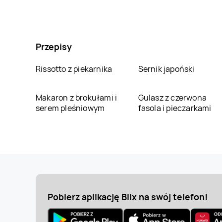
Przepisy
Rissotto z piekarnika
Sernik japoński
Makaron z brokułami i
Gulasz z czerwona
serem pleśniowym
fasola i pieczarkami
Pobierz aplikację Blix na swój telefon!