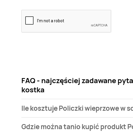
FAQ - najczęściej zadawane pyta
kostka
Ile kosztuje Policzki wieprzowe w 
Cena produktu różni się w zależności od wybranego
Gdzie można tanio kupić produkt P
wieprzowe w sosie własnym Specjały dziadka kostka k