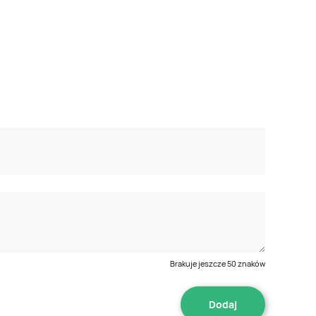
Brakuje jeszcze
50
znaków