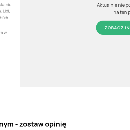
larnie
Aktualnie nie p
 Lidl,
na ten 
e nie
ZOBACZ IN
we w
nym - zostaw opinię