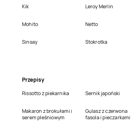
Kik
Leroy Merlin
Mohito
Netto
Sinsay
Stokrotka
Przepisy
Rissotto z piekarnika
Sernik japoński
Makaron z brokułami i
Gulasz z czerwona
serem pleśniowym
fasola i pieczarkami