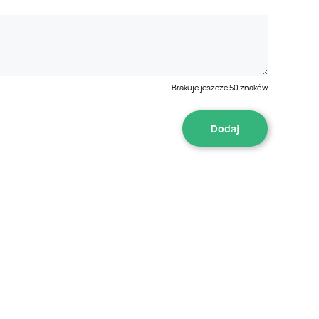
Brakuje jeszcze
50
znaków