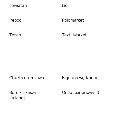
Lewiatan
Lidl
Pepco
Polomarket
Tesco
Textil Market
Chałka drożdżowa
Bigos na wędzonce
Sernik z kaszy
Omlet bananowy fit
jaglanej