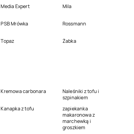
Media Expert
Mila
PSB Mrówka
Rossmann
Topaz
Żabka
Kremowa carbonara
Naleśniki z tofu i
szpinakiem
Kanapka z tofu
zapiekanka
makaronowa z
marchewką i
groszkiem