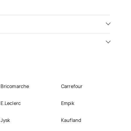
 już od 5,99 zł. Najtańsza oferta, jaką mamy w
 się w atrakcyjnej cenie w sklepach
Lidl
. Oprócz
Bricomarche
Carrefour
E.Leclerc
Empik
Jysk
Kaufland