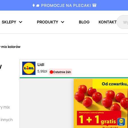
👩‍🎓 PROMOCJE NA PLECAKI 🎒
SKLEPY
PRODUKTY
BLOG
KONTAKT
 mix kolorów
w
Lidl
5,99
zł
ostatnie 24h
ry mix
 innych