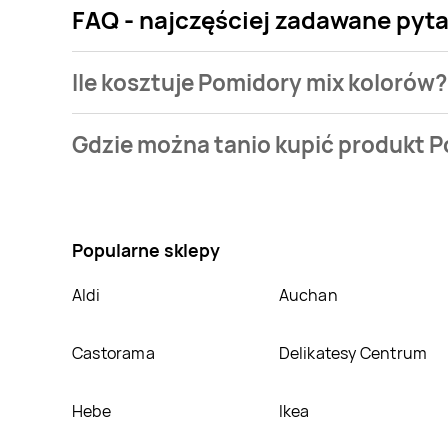
FAQ - najczęściej zadawane pyt
Ile kosztuje Pomidory mix kolorów?
Cena produktu różni się w zależności od wybranego 
Gdzie można tanio kupić produkt 
naszej bazie jest z sieci
Lidl
. Pomidory mix kolorów k
Nie wiesz gdzie kupić produkt Pomidory mix kolorów
tego produkt można kupić w innych sklepach, jedna
Popularne sklepy
Aldi
Auchan
Castorama
Delikatesy Centrum
Hebe
Ikea