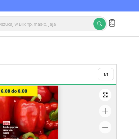
1
/
1