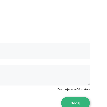
Brakuje jeszcze
50
znaków