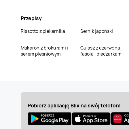
Przepisy
Rissotto z piekarnika
Sernik japoński
Makaron z brokułami i
Gulasz z czerwona
serem pleśniowym
fasola i pieczarkami
Pobierz aplikację Blix na swój telefon!