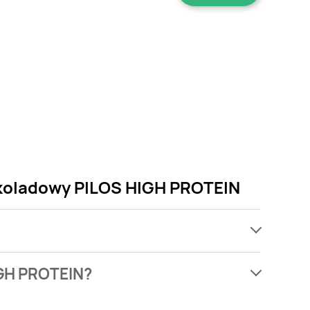
ekoladowy PILOS HIGH PROTEIN
ach, jednak wśród archiwalnych ofert Pudding
IGH PROTEIN?
ch. Nie martw się! Gdy tylko pojawi się ciekawa