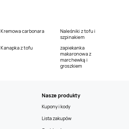
Kremowa carbonara
Naleśniki z tofu i
szpinakiem
Kanapka z tofu
zapiekanka
makaronowa z
marchewką i
groszkiem
Nasze produkty
Kupony i kody
Lista zakupów