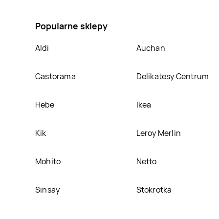
promocja na Pudding proteinowy czekoladowy PILOS
Popularne sklepy
Aldi
Auchan
Castorama
Delikatesy Centrum
Hebe
Ikea
Kik
Leroy Merlin
Mohito
Netto
Sinsay
Stokrotka