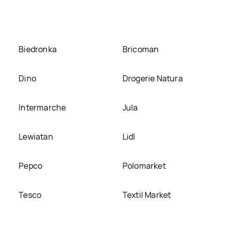
 HIGH PROTEIN, umieścimy ją na naszej stronie
Biedronka
Bricoman
Dino
Drogerie Natura
Intermarche
Jula
Lewiatan
Lidl
Pepco
Polomarket
Tesco
Textil Market