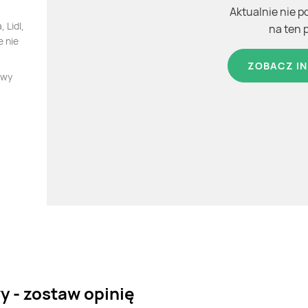
Aktualnie nie p
 Lidl,
na ten 
e nie
ZOBACZ IN
owy
 - zostaw opinię