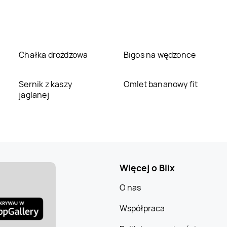
Chałka drożdżowa
Bigos na wędzonce
Sernik z kaszy
Omlet bananowy fit
jaglanej
Więcej o Blix
O nas
Współpraca