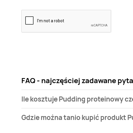
FAQ - najczęściej zadawane pyt
Ile kosztuje Pudding proteinowy 
Cena produktu różni się w zależności od wybranego
Gdzie można tanio kupić produkt 
proteinowy czekoladowy PILOS HIGH PROTEIN kosztuje
Pudding proteinowy czekoladowy PILOS HIGH PROTEIN