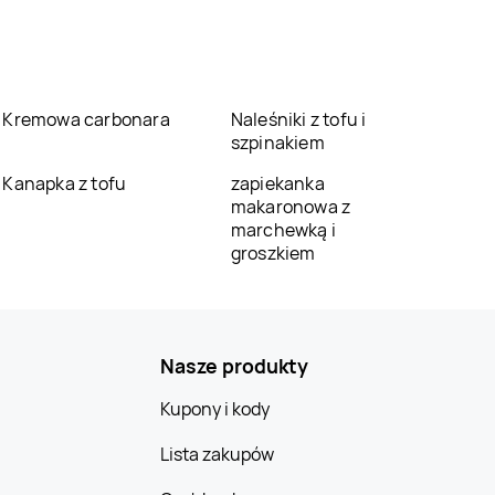
Kremowa carbonara
Naleśniki z tofu i
szpinakiem
Kanapka z tofu
zapiekanka
makaronowa z
marchewką i
groszkiem
Nasze produkty
Kupony i kody
Lista zakupów