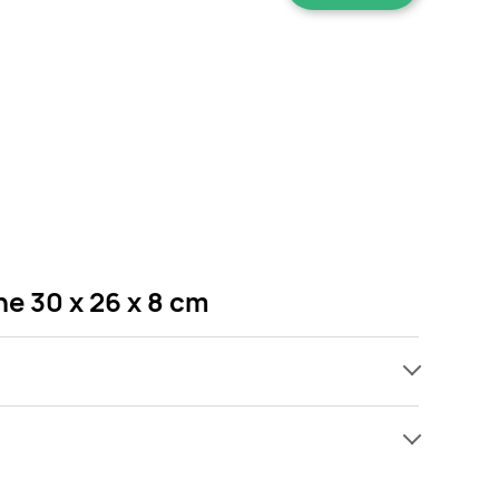
e 30 x 26 x 8 cm
ach, jednak wśród archiwalnych ofert Pudełko
w się! Gdy tylko pojawi się ciekawa promocja na