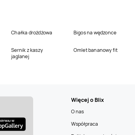
Chałka drożdżowa
Bigos na wędzonce
Sernik z kaszy
Omlet bananowy fit
jaglanej
Więcej o Blix
O nas
Współpraca