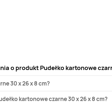
nia o produkt Pudełko kartonowe czarn
rne 30 x 26 x 8 cm?
 sklepu. Niestety nie posiadamy danych o aktualnych promocj
udełko kartonowe czarne 30 x 26 x 8 cm?
nie występuje w bazie naszych gazetek promocyjnych. Nie mart