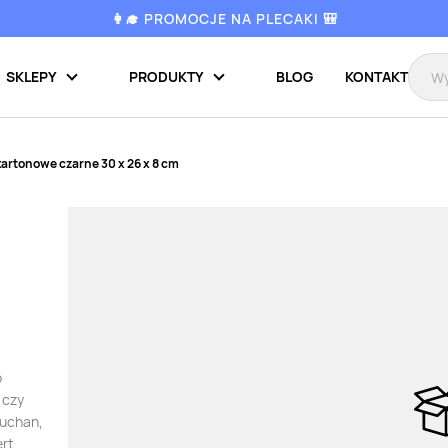
👩‍🎓 PROMOCJE NA PLECAKI 🎒
SKLEPY
PRODUKTY
BLOG
KONTAKT
artonowe czarne 30 x 26 x 8 cm
o
 czy
Auchan,
ert