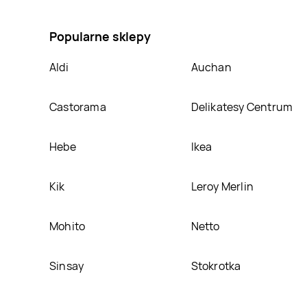
Pudełko kartonowe czarne 30 x 26 x 8 cm, umieścimy
Popularne sklepy
Aldi
Auchan
Castorama
Delikatesy Centrum
Hebe
Ikea
Kik
Leroy Merlin
Mohito
Netto
Sinsay
Stokrotka