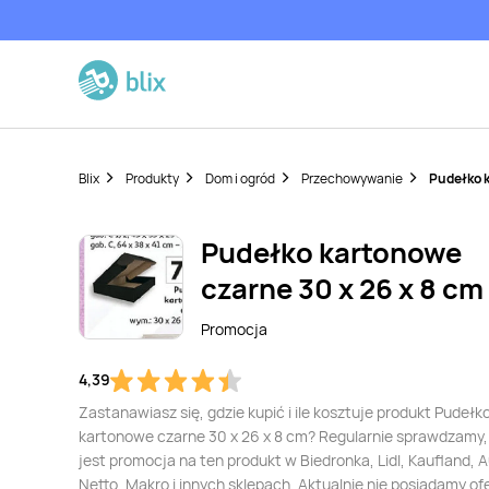
Blix
Produkty
Dom i ogród
Przechowywanie
Pudełko k
Pudełko kartonowe
czarne 30 x 26 x 8 cm
Promocja
4,39
Zastanawiasz się, gdzie kupić i ile kosztuje produkt Pudełk
kartonowe czarne 30 x 26 x 8 cm? Regularnie sprawdzamy,
jest promocja na ten produkt w Biedronka, Lidl, Kaufland, 
Netto, Makro i innych sklepach. Aktualnie nie posiadamy of