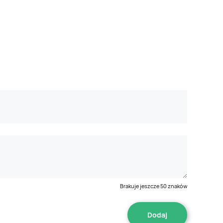
Brakuje jeszcze
50
znaków