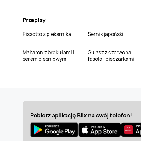
Przepisy
Rissotto z piekarnika
Sernik japoński
Makaron z brokułami i
Gulasz z czerwona
serem pleśniowym
fasola i pieczarkami
Pobierz aplikację Blix na swój telefon!