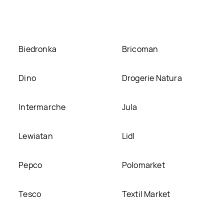
 ją na naszej stronie
Biedronka
Bricoman
Dino
Drogerie Natura
Intermarche
Jula
Lewiatan
Lidl
Pepco
Polomarket
Tesco
Textil Market