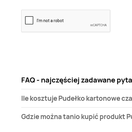
FAQ - najczęściej zadawane pyta
Ile kosztuje Pudełko kartonowe cza
Cena produktu różni się w zależności od wybranego
Gdzie można tanio kupić produkt P
kartonowe czarne 30 x 26 x 8 cm kosztuje od 7,99 zł.
Pudełko kartonowe czarne 30 x 26 x 8 cm aktualnie 