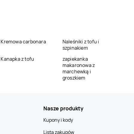
Kremowa carbonara
Naleśniki z tofu i
szpinakiem
Kanapka z tofu
zapiekanka
makaronowa z
marchewką i
groszkiem
Nasze produkty
Kupony i kody
Lista zakupów