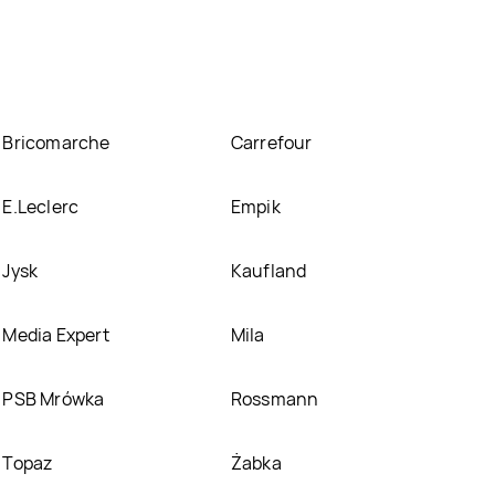
ocyjnych. Nie martw się! Gdy tylko pojawi się
e
Bricomarche
Carrefour
E.Leclerc
Empik
Jysk
Kaufland
Media Expert
Mila
PSB Mrówka
Rossmann
Topaz
Żabka