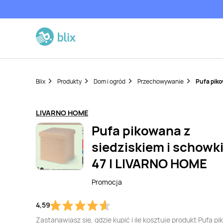
Blix
Produkty
Dom i ogród
Przechowywanie
Pufa piko
LIVARNO HOME
Pufa pikowana z
siedziskiem i schowk
47 l LIVARNO HOME
Promocja
4,59
Zastanawiasz się, gdzie kupić i ile kosztuje produkt Pufa p