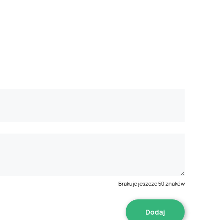
Brakuje jeszcze
50
znaków