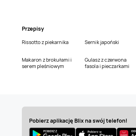
Przepisy
Rissotto z piekarnika
Sernik japoński
Makaron z brokułami i
Gulasz z czerwona
serem pleśniowym
fasola i pieczarkami
Pobierz aplikację Blix na swój telefon!