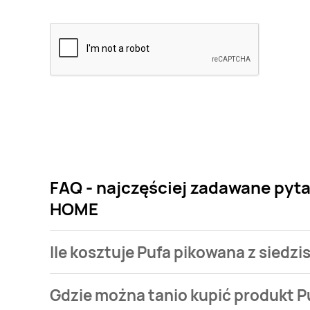
FAQ - najczęściej zadawane pyta
HOME
Ile kosztuje Pufa pikowana z siedz
Cena produktu różni się w zależności od wybranego
Gdzie można tanio kupić produkt P
pikowana z siedziskiem i schowkiem 47 l LIVARNO HO