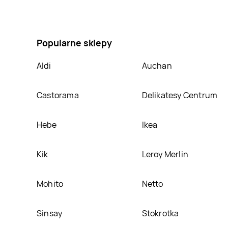
Pufa pikowana z siedziskiem i schowkiem 47 l LIVAR
ciekawa promocja na Pufa pikowana z siedziskiem i
Popularne sklepy
Aldi
Auchan
Castorama
Delikatesy Centrum
Hebe
Ikea
Kik
Leroy Merlin
Mohito
Netto
Sinsay
Stokrotka