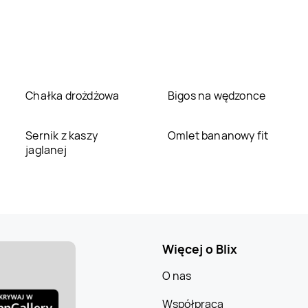
Chałka drożdżowa
Bigos na wędzonce
Sernik z kaszy
Omlet bananowy fit
jaglanej
Więcej o Blix
O nas
Współpraca