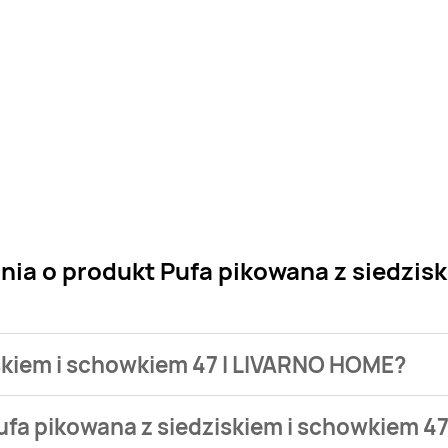
nia o produkt Pufa pikowana z siedzis
iskiem i schowkiem 47 l LIVARNO HOME?
 sklepu. Niestety nie posiadamy danych o aktualnych promocj
ufa pikowana z siedziskiem i schowkiem 4
ME kosztuje od 34,99 zł do 39 zł.