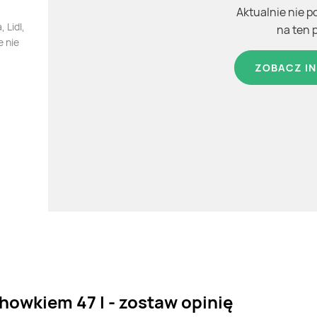
Aktualnie nie p
 Lidl,
na ten 
e nie
ZOBACZ IN
howkiem 47 l - zostaw opinię