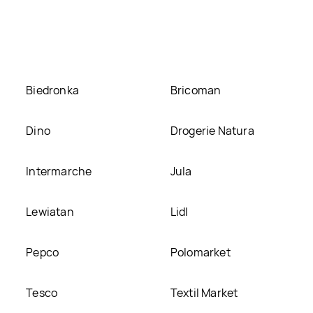
NO HOME aktualnie nie występuje w bazie naszych gazetek prom
 schowkiem 47 l LIVARNO HOME, umieścimy ją na naszej stroni
Biedronka
Bricoman
Dino
Drogerie Natura
Intermarche
Jula
Lewiatan
Lidl
Pepco
Polomarket
Tesco
Textil Market