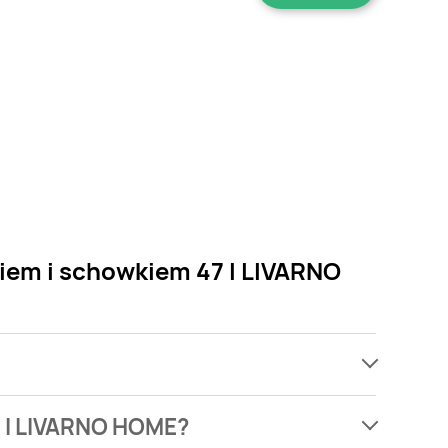
kiem i schowkiem 47 l LIVARNO
ach, jednak wśród archiwalnych ofert Pufa
7 l LIVARNO HOME?