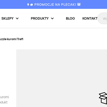
👩‍🎓 PROMOCJE NA PLECAKI 🎒
SKLEPY
PRODUKTY
BLOG
KONTAKT
uzzle kuromi Trefl
kuromi
odukt