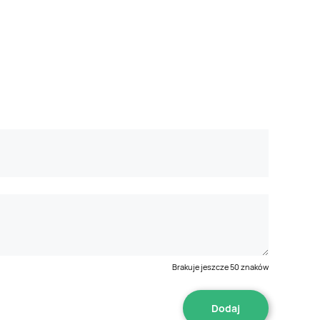
Brakuje jeszcze
50
znaków