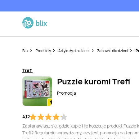
Blix
Produkty
Artykuły dla dzieci
Zabawki dla dzieci
P
Trefl
Puzzle kuromi Trefl
Promocja
4,12
Zastanawiasz się, gdzie kupić i ile kosztuje produkt Puzzle 
Trefl? Regularnie sprawdzamy, czy jest promocja na ten pr