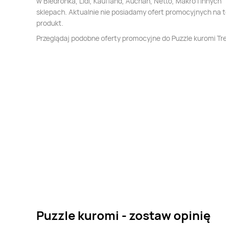
w Biedronka, Lidl, Kaufland, Auchan, Netto, Makro i innych
sklepach. Aktualnie nie posiadamy ofert promocyjnych na 
produkt.
Przeglądaj podobne oferty promocyjne do Puzzle kuromi Tre
Puzzle kuromi - zostaw opinię