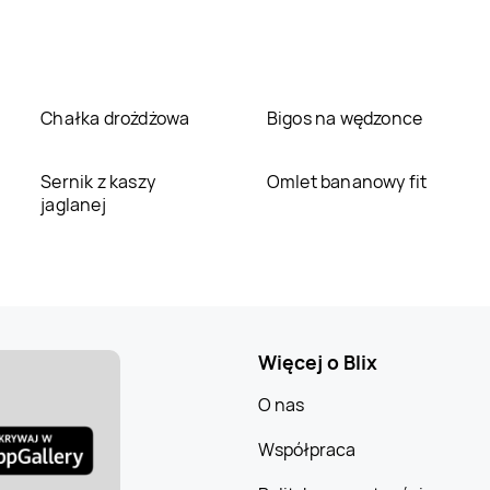
Chałka drożdżowa
Bigos na wędzonce
Sernik z kaszy
Omlet bananowy fit
jaglanej
Więcej o Blix
O nas
Współpraca