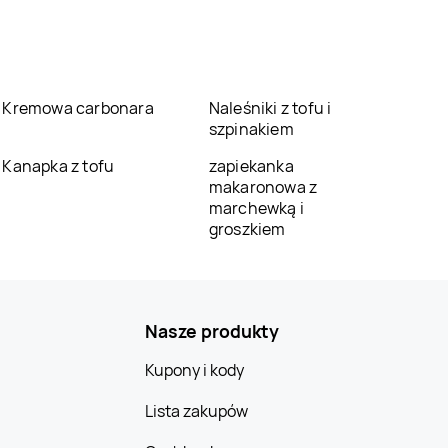
Kremowa carbonara
Naleśniki z tofu i
szpinakiem
Kanapka z tofu
zapiekanka
makaronowa z
marchewką i
groszkiem
Nasze produkty
Kupony i kody
Lista zakupów