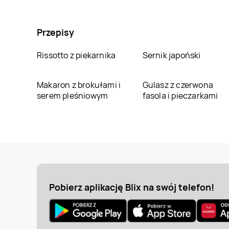
Przepisy
Rissotto z piekarnika
Sernik japoński
Makaron z brokułami i
Gulasz z czerwona
serem pleśniowym
fasola i pieczarkami
Pobierz aplikację Blix na swój telefon!