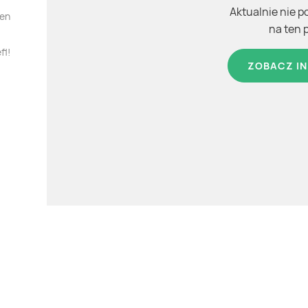
Aktualnie nie p
ten
na ten 
fl!
ZOBACZ IN