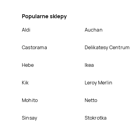
umieścimy ją na naszej stronie
Popularne sklepy
Aldi
Auchan
Castorama
Delikatesy Centrum
Hebe
Ikea
Kik
Leroy Merlin
Mohito
Netto
Sinsay
Stokrotka