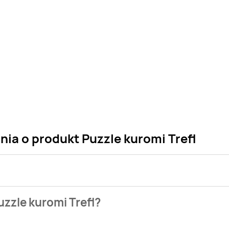
nia o produkt Puzzle kuromi Trefl
 sklepu. Niestety nie posiadamy danych o aktualnych promocj
zzle kuromi Trefl?
 naszych gazetek promocyjnych. Nie martw się! Gdy tylko poja