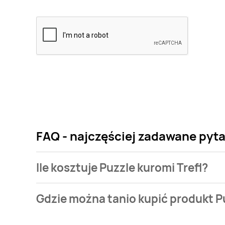
FAQ - najczęściej zadawane pyta
Ile kosztuje Puzzle kuromi Trefl?
Cena produktu różni się w zależności od wybranego
Gdzie można tanio kupić produkt Pu
Trefl kosztuje od 14,99 zł do 27,99 zł.
Puzzle kuromi Trefl aktualnie nie występuje w bazie