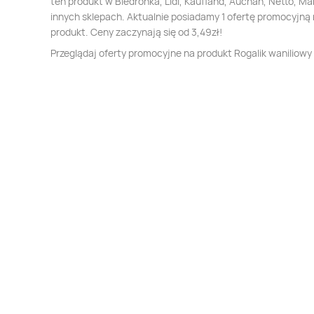
ten produkt w Biedronka, Lidl, Kaufland, Auchan, Netto, Mak
innych sklepach. Aktualnie posiadamy 1 ofertę promocyjną 
produkt. Ceny zaczynają się od 3,49zł!
Przeglądaj oferty promocyjne na produkt Rogalik waniliowy