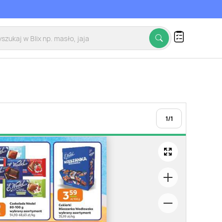
1
/
1