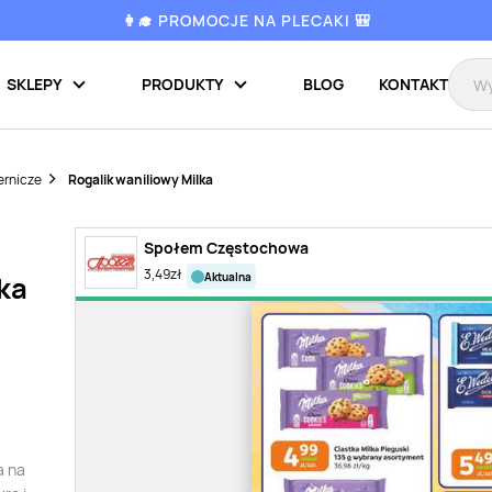
👩‍🎓 PROMOCJE NA PLECAKI 🎒
SKLEPY
PRODUKTY
BLOG
KONTAKT
ernicze
Rogalik waniliowy Milka
Społem Częstochowa
3,49
zł
aktualna
ka
a na