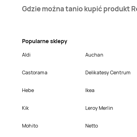
Cena produktu różni się w zależności od wybranego s
Gdzie można tanio kupić produkt R
naszej bazie jest z sieci
Społem Częstochowa
. Ro
Nie wiesz gdzie kupić produkt Rogalik waniliowy Mil
Częstochowa
. Oprócz tego produkt można kupić w
Popularne sklepy
Aldi
Auchan
Castorama
Delikatesy Centrum
Hebe
Ikea
Kik
Leroy Merlin
Mohito
Netto