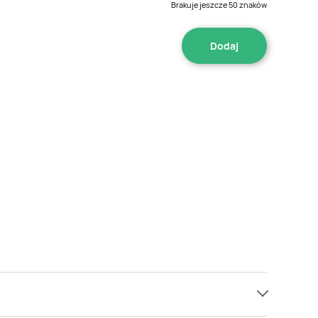
Brakuje jeszcze
50
znaków