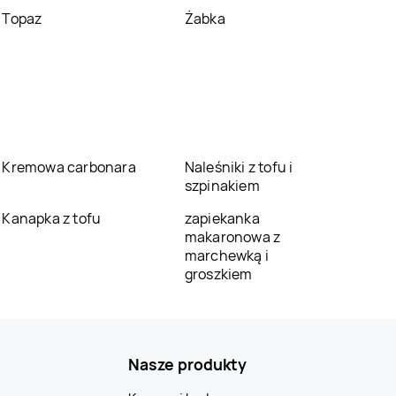
Topaz
Żabka
Kremowa carbonara
Naleśniki z tofu i
szpinakiem
Kanapka z tofu
zapiekanka
makaronowa z
marchewką i
groszkiem
Nasze produkty