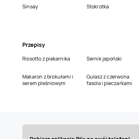
Sinsay
Stokrotka
Przepisy
Rissotto z piekarnika
Sernik japoński
Makaron z brokułami i
Gulasz z czerwona
serem pleśniowym
fasola i pieczarkami
Pobierz aplikację Blix na swój telefon!