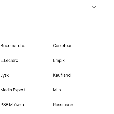
ji już od 3,49 zł. Najtańsza oferta, jaką mamy w
uje się w atrakcyjnej cenie w sklepach
Społem
o promocjach w nich.
Bricomarche
Carrefour
E.Leclerc
Empik
Jysk
Kaufland
Media Expert
Mila
PSB Mrówka
Rossmann