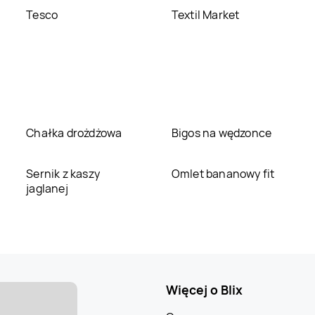
Tesco
Textil Market
Chałka drożdżowa
Bigos na wędzonce
Sernik z kaszy
Omlet bananowy fit
jaglanej
Więcej o Blix