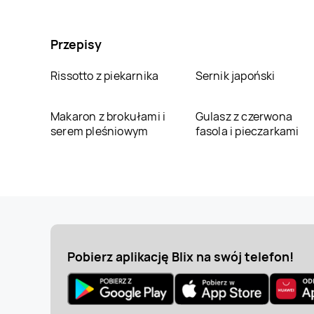
Przepisy
Rissotto z piekarnika
Sernik japoński
Makaron z brokułami i
Gulasz z czerwona
serem pleśniowym
fasola i pieczarkami
Pobierz aplikację Blix na swój telefon!