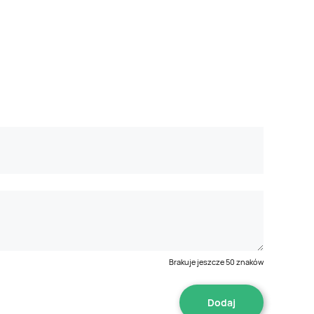
Brakuje jeszcze
50
znaków