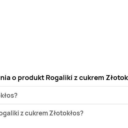
nia o produkt Rogaliki z cukrem Złoto
okłos?
sklepu. Niestety nie posiadamy danych o aktualnych promocja
ogaliki z cukrem Złotokłos?
 w bazie naszych gazetek promocyjnych. Nie martw się! Gdy ty