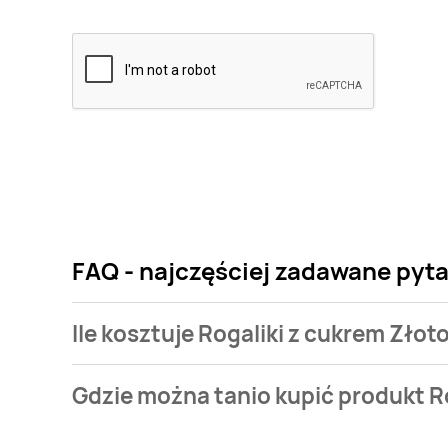
FAQ - najczęściej zadawane pyta
Ile kosztuje Rogaliki z cukrem Złot
Cena produktu różni się w zależności od wybranego 
Gdzie można tanio kupić produkt R
cukrem Złotokłos kosztuje od 8,5 zł do 15,98 zł.
Rogaliki z cukrem Złotokłos aktualnie nie występuje