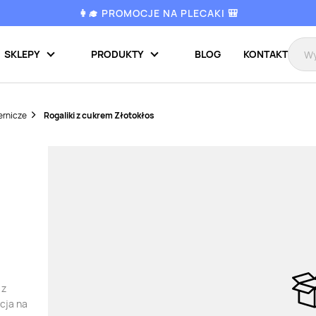
👩‍🎓 PROMOCJE NA PLECAKI 🎒
SKLEPY
PRODUKTY
BLOG
KONTAKT
ernicze
Rogaliki z cukrem Złotokłos
 z
cja na