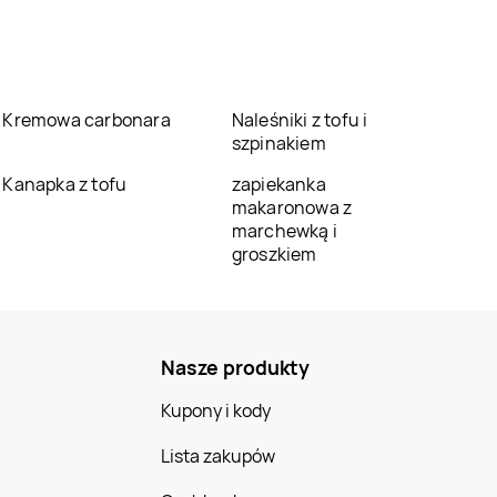
Kremowa carbonara
Naleśniki z tofu i
szpinakiem
Kanapka z tofu
zapiekanka
makaronowa z
marchewką i
groszkiem
Nasze produkty
Kupony i kody
Lista zakupów