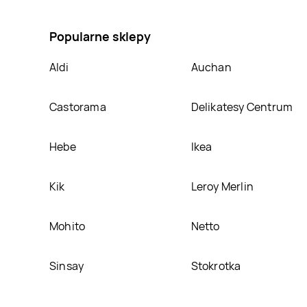
cukrem Złotokłos, umieścimy ją na naszej stronie
Popularne sklepy
Aldi
Auchan
Castorama
Delikatesy Centrum
Hebe
Ikea
Kik
Leroy Merlin
Mohito
Netto
Sinsay
Stokrotka