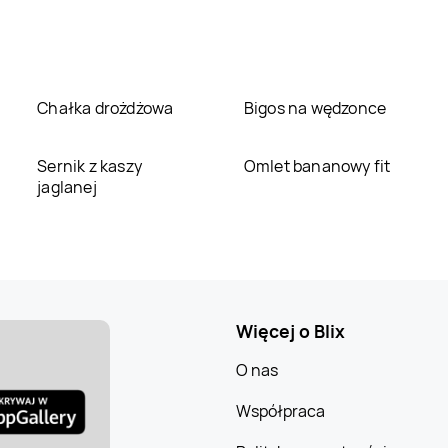
Chałka drożdżowa
Bigos na wędzonce
Sernik z kaszy
Omlet bananowy fit
jaglanej
Więcej o Blix
O nas
Współpraca