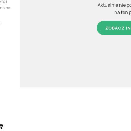
ro i
Aktualnie nie p
ych na
na ten 
m
ZOBACZ IN
ę