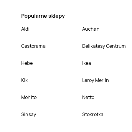
umieścimy ją na naszej stronie
Popularne sklepy
Aldi
Auchan
Castorama
Delikatesy Centrum
Hebe
Ikea
Kik
Leroy Merlin
Mohito
Netto
Sinsay
Stokrotka