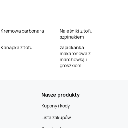
Kremowa carbonara
Naleśniki z tofu i
szpinakiem
Kanapka z tofu
zapiekanka
makaronowa z
marchewką i
groszkiem
Nasze produkty
Kupony i kody
Lista zakupów