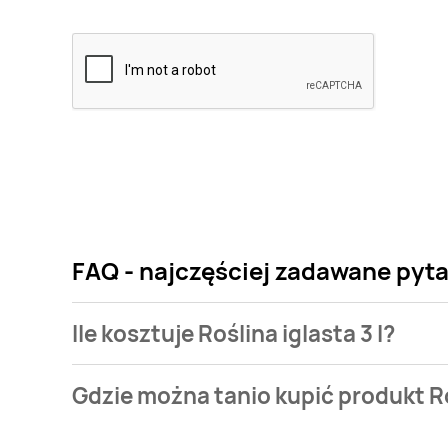
FAQ - najczęściej zadawane pytan
Ile kosztuje Roślina iglasta 3 l?
Cena produktu różni się w zależności od wybranego
Gdzie można tanio kupić produkt Roś
iglasta 3 l kosztuje od 17,99 zł.
Roślina iglasta 3 l aktualnie nie występuje w bazie 