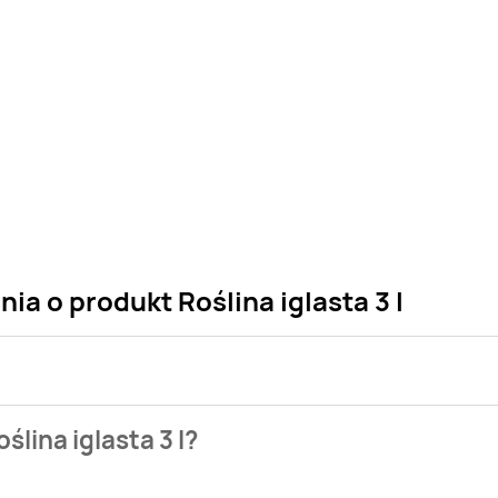
ia o produkt Roślina iglasta 3 l
 sklepu. Niestety nie posiadamy danych o aktualnych promocj
lina iglasta 3 l?
naszych gazetek promocyjnych. Nie martw się! Gdy tylko pojawi 