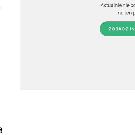
Aktualnie nie p
!
na ten 
ZOBACZ IN
ę