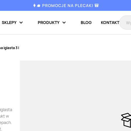
👩‍🎓 PROMOCJE NA PLECAKI 🎒
SKLEPY
PRODUKTY
BLOG
KONTAKT
a iglasta 3 l
iglasta
ukt w
lepach.
t.