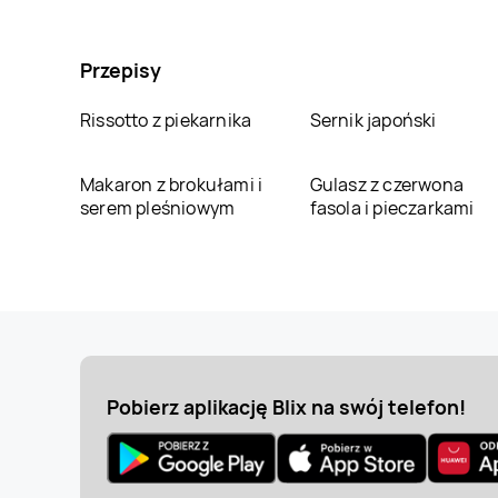
Przepisy
Rissotto z piekarnika
Sernik japoński
Makaron z brokułami i
Gulasz z czerwona
serem pleśniowym
fasola i pieczarkami
Pobierz aplikację Blix na swój telefon!