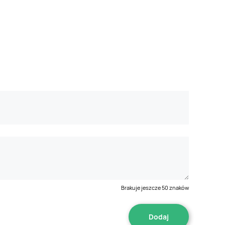
Brakuje jeszcze
50
znaków