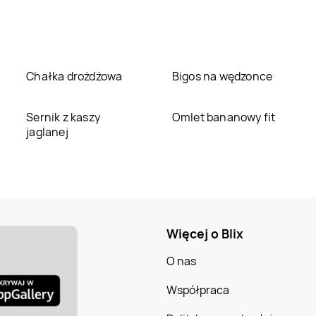
Chałka drożdżowa
Bigos na wędzonce
Sernik z kaszy
Omlet bananowy fit
jaglanej
Więcej o Blix
O nas
Współpraca