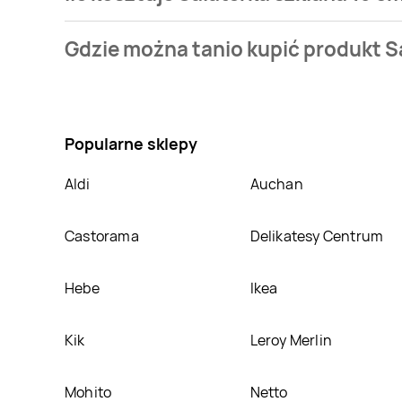
Cena produktu różni się w zależności od wybranego 
Gdzie można tanio kupić produkt S
naszej bazie jest z sieci
Leclerc
. Salaterka szklana 1
Nie wiesz gdzie kupić produkt Salaterka szklana 13 
Oprócz tego produkt można kupić w innych sklepach
Popularne sklepy
Aldi
Auchan
Castorama
Delikatesy Centrum
Hebe
Ikea
Kik
Leroy Merlin
Mohito
Netto