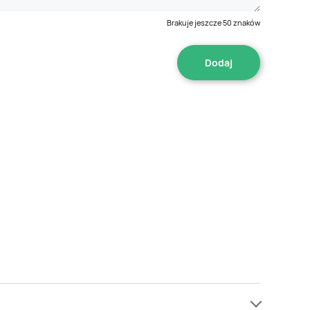
Brakuje jeszcze
50
znaków