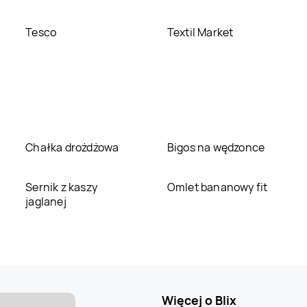
Tesco
Textil Market
Chałka drożdżowa
Bigos na wędzonce
Sernik z kaszy
Omlet bananowy fit
jaglanej
Więcej o Blix