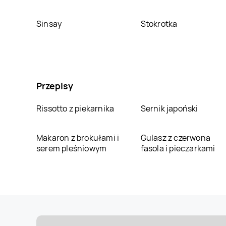
Sinsay
Stokrotka
Przepisy
Rissotto z piekarnika
Sernik japoński
Makaron z brokułami i
Gulasz z czerwona
serem pleśniowym
fasola i pieczarkami