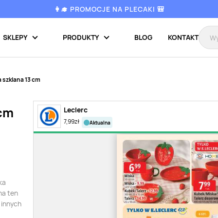
👩‍🎓 PROMOCJE NA PLECAKI 🎒
SKLEPY
PRODUKTY
BLOG
KONTAKT
a szklana 13 cm
 cm
Leclerc
7,99
zł
aktualna
ka
na ten
 innych