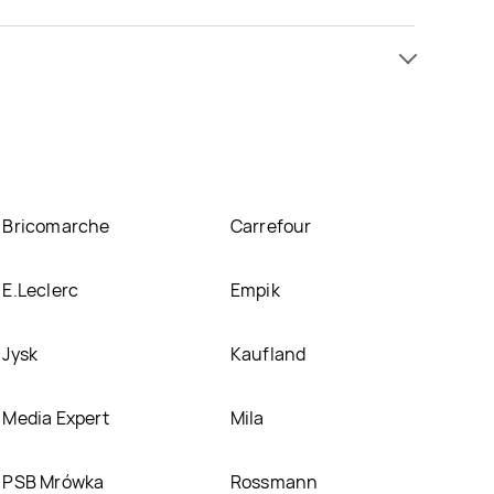
ji już od 7,99 zł. Najtańsza oferta, jaką mamy w
duje się w atrakcyjnej cenie w sklepach
Leclerc
.
nich.
Bricomarche
Carrefour
E.Leclerc
Empik
Jysk
Kaufland
Media Expert
Mila
PSB Mrówka
Rossmann