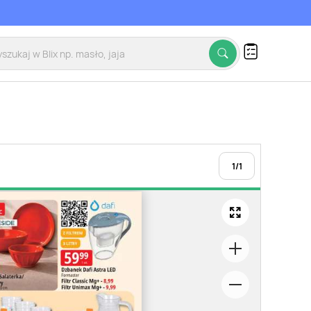
1
/
1