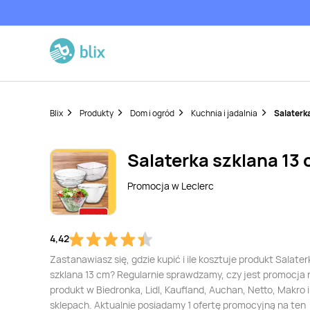
Blix
Produkty
Dom i ogród
Kuchnia i jadalnia
Salaterk
Salaterka szklana 13
Promocja w
Leclerc
4,42
Zastanawiasz się, gdzie kupić i ile kosztuje produkt Salater
szklana 13 cm? Regularnie sprawdzamy, czy jest promocja 
produkt w Biedronka, Lidl, Kaufland, Auchan, Netto, Makro i
sklepach. Aktualnie posiadamy 1 ofertę promocyjną na ten