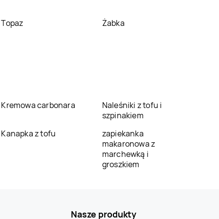
Topaz
Żabka
Kremowa carbonara
Naleśniki z tofu i
szpinakiem
Kanapka z tofu
zapiekanka
makaronowa z
marchewką i
groszkiem
Nasze produkty