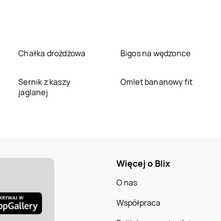
Chałka drożdżowa
Bigos na wędzonce
Sernik z kaszy
Omlet bananowy fit
jaglanej
Więcej o Blix
O nas
Współpraca