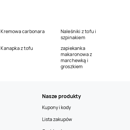
Kremowa carbonara
Naleśniki z tofu i
szpinakiem
Kanapka z tofu
zapiekanka
makaronowa z
marchewką i
groszkiem
Nasze produkty
Kupony i kody
Lista zakupów