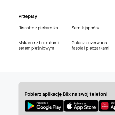
Przepisy
Rissotto z piekarnika
Sernik japoński
Makaron z brokułami i
Gulasz z czerwona
serem pleśniowym
fasola i pieczarkami
Pobierz aplikację Blix na swój telefon!