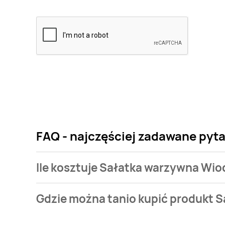
FAQ - najczęściej zadawane pyt
Ile kosztuje Sałatka warzywna Wio
Cena produktu różni się w zależności od wybranego
Gdzie można tanio kupić produkt 
warzywna Wiodąca marka rustica kosztuje od 3 zł do
Sałatka warzywna Wiodąca marka rustica aktualnie 