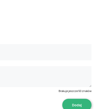
Brakuje jeszcze
50
znaków