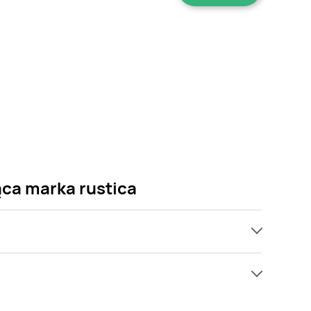
ąca marka rustica
ach, jednak wśród archiwalnych ofert Sałatka
tw się! Gdy tylko pojawi się ciekawa promocja na