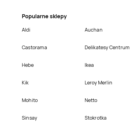
Sałatka warzywna Wiodąca marka rustica, umieścimy
Popularne sklepy
Aldi
Auchan
Castorama
Delikatesy Centrum
Hebe
Ikea
Kik
Leroy Merlin
Mohito
Netto
Sinsay
Stokrotka