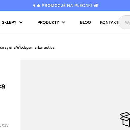
👩‍🎓 PROMOCJE NA PLECAKI 🎒
SKLEPY
PRODUKTY
BLOG
KONTAKT
warzywna Wiodąca marka rustica
ca
a
, czy