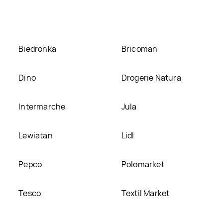
 ją na naszej stronie
Biedronka
Bricoman
Dino
Drogerie Natura
Intermarche
Jula
Lewiatan
Lidl
Pepco
Polomarket
Tesco
Textil Market