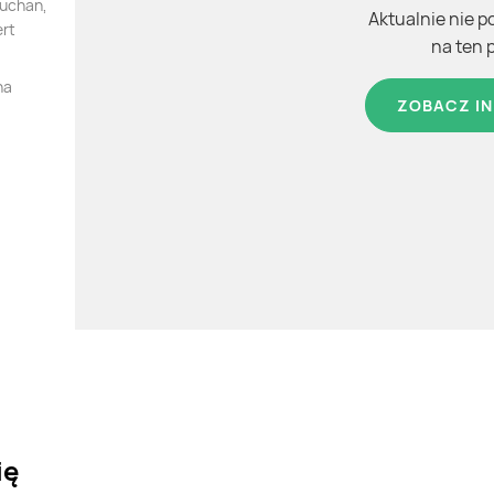
Auchan,
Aktualnie nie p
ert
na ten 
na
ZOBACZ IN
ię