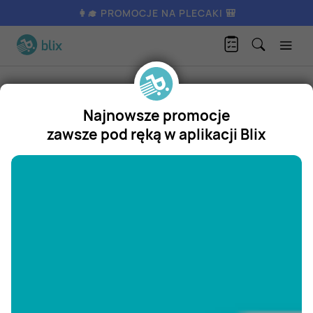
👩‍🎓 PROMOCJE NA PLECAKI 🎒
Produkty
Moda
Galanteria i dodatki
Saszetka męska
Najnowsze promocje
Saszetka męska
zawsze pod ręką w aplikacji Blix
Promocja
"/>
Aktualnie nie posiadamy oferty
na ten produkt.
ZOBACZ INNE OFERTY