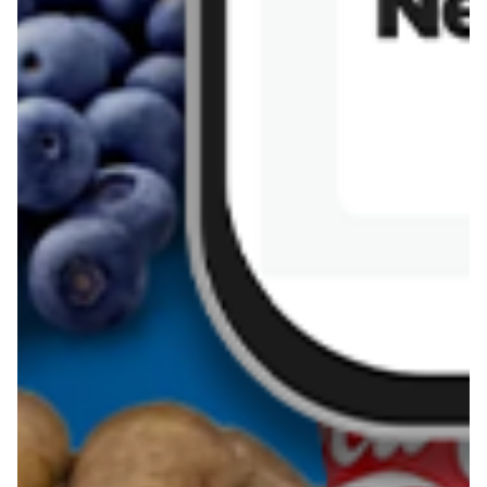
Sernik z kaszy jaglanej
Omlet bananowy fit
Kanapka z tofu
zapiekanka
makaronowa z
marchewką i groszkiem
Pobierz aplikację Blix na swój telefon!
Więcej o Blix
O nas
Współpraca
Polityka prywatności