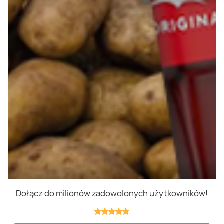
Polityka cookies
Regulamin
OWR
Kontakt
Nasze produkty
Kupony i kody
Lista zakupów
Cashback
Blix Ukraine
Dołącz do milionów zadowolonych użytkowników!
Niedziele handlowe