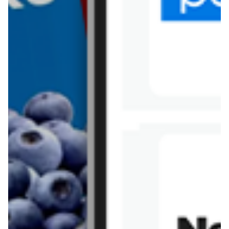
Tesco
Textil Market
Topaz
Żabka
Przepisy
Rissotto z piekarnika
Sernik japoński
Chałka drożdżowa
Bigos na wędzonce
Kremowa carbonara
Naleśniki z tofu i
szpinakiem
Makaron z brokułami i
Gulasz z czerwona
serem pleśniowym
fasola i pieczarkami