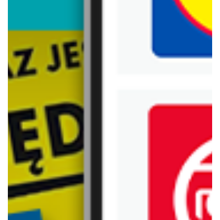
Biedronka
Bricoman
Bricomarche
Carrefour
Castorama
Delikatesy Centrum
Dino
Drogerie Natura
E.Leclerc
Empik
Hebe
Ikea
Intermarche
Jula