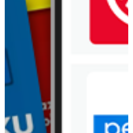
Jysk
Kaufland
Kik
Leroy Merlin
Lewiatan
Lidl
Media Expert
Mila
Mohito
Netto
Pepco
Polomarket
PSB Mrówka
Rossmann
Sinsay
Stokrotka