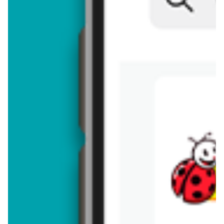
Brakuje jeszcze
50
znaków
Dodając opinię, akceptujesz
regulamin dodawania opinii
. Nie jesteś
anonimowy - Twoje IP jest przez nas zapisywane.