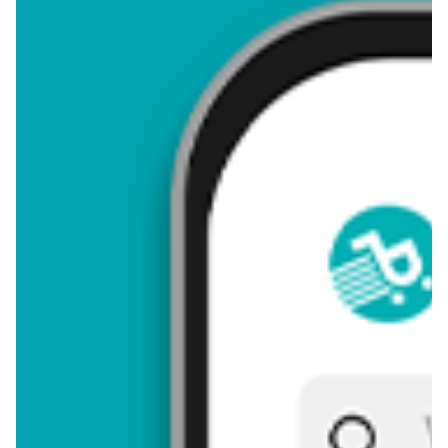
4,58
Zastanawiasz się, gdzie kupić i ile kosztuje produkt Saszetka
męska? Regularnie sprawdzamy, czy jest promocja na ten
produkt w Biedronka, Lidl, Kaufland, Auchan, Netto, Makro i
innych sklepach. Aktualnie nie posiadamy ofert promocyjnych
na ten produkt.
Przeglądaj podobne oferty promocyjne do Saszetka męska!
Saszetka męska - zostaw opinię
Oceny (15), Opinie (0)
Zostaw pierwszy komentarz