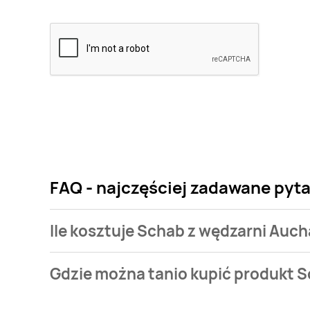
FAQ - najczęściej zadawane pyt
Ile kosztuje Schab z wędzarni Auc
Cena produktu różni się w zależności od wybranego
Gdzie można tanio kupić produkt 
wędzarni Auchan kosztuje od 42,9 zł.
Schab z wędzarni Auchan aktualnie nie występuje w