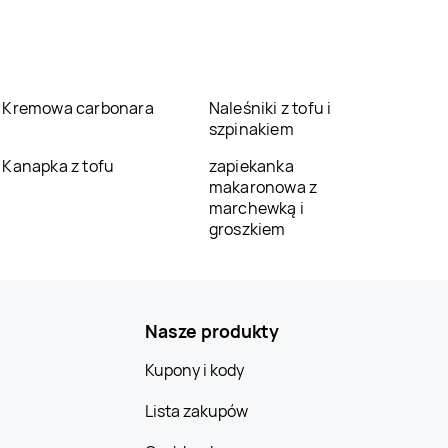
Kremowa carbonara
Naleśniki z tofu i
szpinakiem
Kanapka z tofu
zapiekanka
makaronowa z
marchewką i
groszkiem
Nasze produkty
Kupony i kody
Lista zakupów