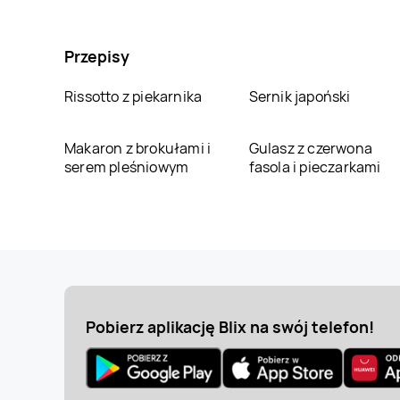
Przepisy
Rissotto z piekarnika
Sernik japoński
Makaron z brokułami i
Gulasz z czerwona
serem pleśniowym
fasola i pieczarkami
Pobierz aplikację Blix na swój telefon!