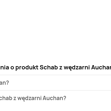
ania o produkt Schab z wędzarni Aucha
han?
 sklepu. Niestety nie posiadamy danych o aktualnych promocj
Schab z wędzarni Auchan?
 bazie naszych gazetek promocyjnych. Nie martw się! Gdy tyl