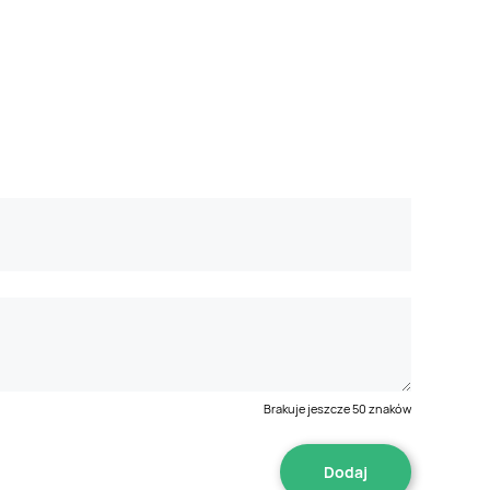
Brakuje jeszcze
50
znaków