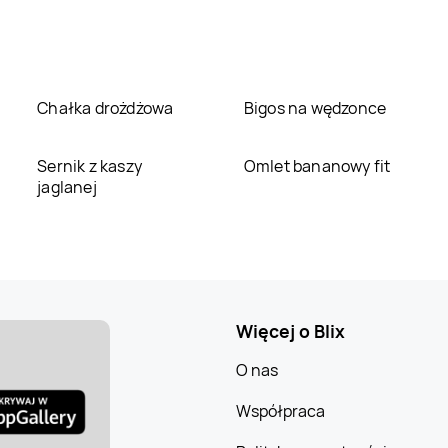
Chałka drożdżowa
Bigos na wędzonce
Sernik z kaszy
Omlet bananowy fit
jaglanej
Więcej o Blix
O nas
Współpraca