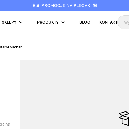
👩‍🎓 PROMOCJE NA PLECAKI 🎒
SKLEPY
PRODUKTY
BLOG
KONTAKT
dzarni Auchan
z
cja na