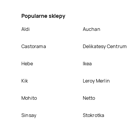
Auchan, umieścimy ją na naszej stronie
Popularne sklepy
Aldi
Auchan
Castorama
Delikatesy Centrum
Hebe
Ikea
Kik
Leroy Merlin
Mohito
Netto
Sinsay
Stokrotka