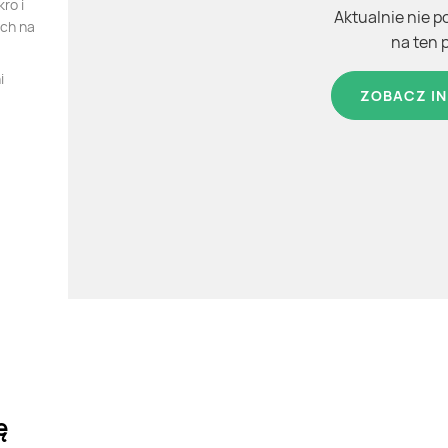
ro i
Aktualnie nie p
ych na
na ten 
i
ZOBACZ IN
ę