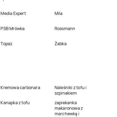
Media Expert
Mila
PSB Mrówka
Rossmann
Topaz
Żabka
Kremowa carbonara
Naleśniki z tofu i
szpinakiem
Kanapka z tofu
zapiekanka
makaronowa z
marchewką i