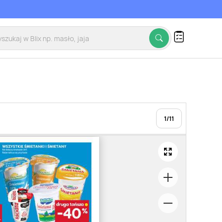
1
/
11