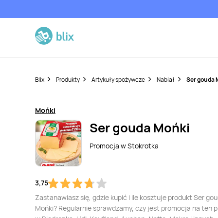
Blix
Produkty
Artykuły spożywcze
Nabiał
Ser gouda 
Mońki
Ser gouda Mońki
Promocja w
Stokrotka
3,75
Zastanawiasz się, gdzie kupić i ile kosztuje produkt Ser go
Mońki? Regularnie sprawdzamy, czy jest promocja na ten 