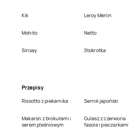
Kik
Leroy Merlin
Mohito
Netto
Sinsay
Stokrotka
Przepisy
Rissotto z piekarnika
Sernik japoński
Makaron z brokułami i
Gulasz z czerwona
serem pleśniowym
fasola i pieczarkami