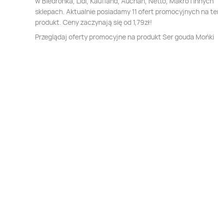
w Biedronka, Lidl, Kaufland, Auchan, Netto, Makro i innych
sklepach. Aktualnie posiadamy 11 ofert promocyjnych na te
produkt. Ceny zaczynają się od 1,79zł!
Przeglądaj oferty promocyjne na produkt Ser gouda Mońki