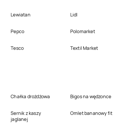
Lewiatan
Lidl
Pepco
Polomarket
Tesco
Textil Market
Chałka drożdżowa
Bigos na wędzonce
Sernik z kaszy
Omlet bananowy fit
jaglanej