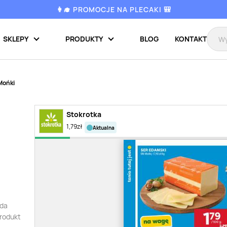
👩‍🎓 PROMOCJE NA PLECAKI 🎒
SKLEPY
PRODUKTY
BLOG
KONTAKT
Mońki
Stokrotka
1,79
zł
aktualna
uda
produkt