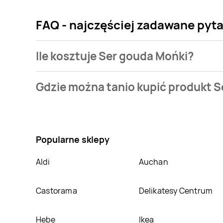
FAQ - najczęściej zadawane pyt
Ile kosztuje Ser gouda Mońki?
Cena produktu różni się w zależności od wybranego s
Gdzie można tanio kupić produkt 
naszej bazie jest z sieci
Stokrotka
. Ser gouda Mońki 
Nie wiesz gdzie kupić produkt Ser gouda Mońki w pr
Chorten
,
TOPAZ
,
emma MARKET
,
Dino
. Oprócz te
Popularne sklepy
Aldi
Auchan
Castorama
Delikatesy Centrum
Hebe
Ikea