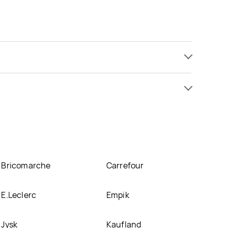
 1,79 zł do 22,9 zł. Najtańsza oferta, jaką mamy w
akcyjnej cenie w sklepach
Stokrotka
,
Sedal
,
ie posiadamy informacji o promocjach w nich.
Bricomarche
Carrefour
E.Leclerc
Empik
Jysk
Kaufland