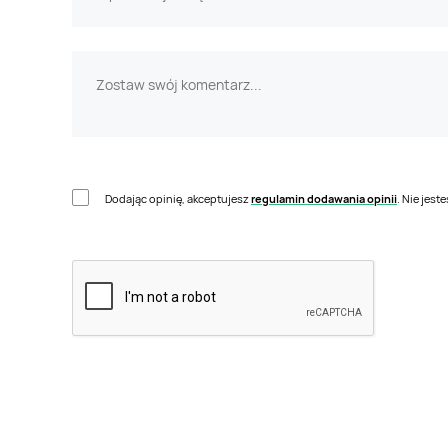
Dodając opinię, akceptujesz
regulamin dodawania opinii
. Nie jes