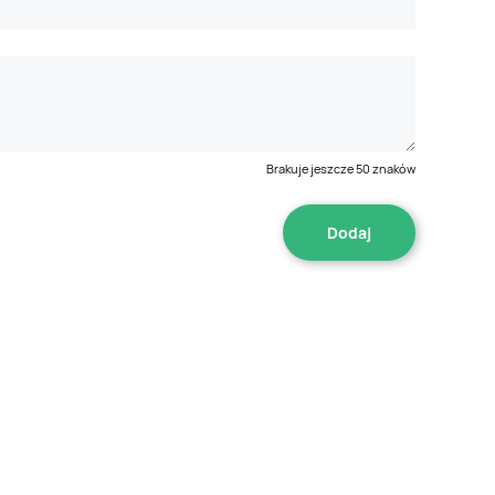
Brakuje jeszcze
50
znaków