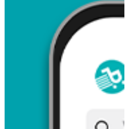
4,60
Zastanawiasz się, gdzie kupić i ile kosztuje produkt Skarpetki
dzień mamy? Regularnie sprawdzamy, czy jest promocja na
ten produkt w Biedronka, Lidl, Kaufland, Auchan, Netto, Makro i
innych sklepach. Aktualnie nie posiadamy ofert promocyjnych
na ten produkt.
Przeglądaj podobne oferty promocyjne do Skarpetki dzień
mamy!
Skarpetki dzień mamy - zostaw opinię
Oceny (13), Opinie (0)
Zostaw pierwszy komentarz