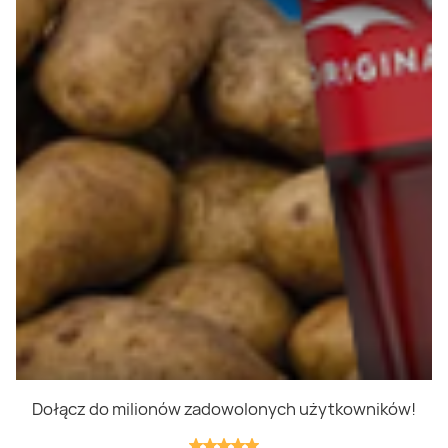
Polityka prywatności
Polityka cookies
Regulamin
OWR
Kontakt
Nasze produkty
Kupony i kody
Lista zakupów
Cashback
Blix Ukraine
Dołącz do milionów zadowolonych użytkowników!
Niedziele handlowe