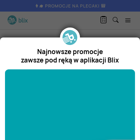
👩‍🎓 PROMOCJE NA PLECAKI 🎒
Produkty
Moda
Bielizna
Skarpetki dzień mamy
Najnowsze promocje
Skarpetki dzień mamy
zawsze pod ręką w aplikacji Blix
Promocja
"/>
Aktualnie nie posiadamy oferty
na ten produkt.
ZOBACZ INNE OFERTY