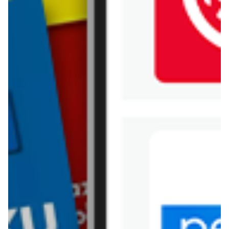
Jysk
Kaufland
Kik
Leroy Merlin
Lewiatan
Lidl
Media Expert
Mila
Mohito
Netto
Pepco
Polomarket
PSB Mrówka
Rossmann
Sinsay
Stokrotka