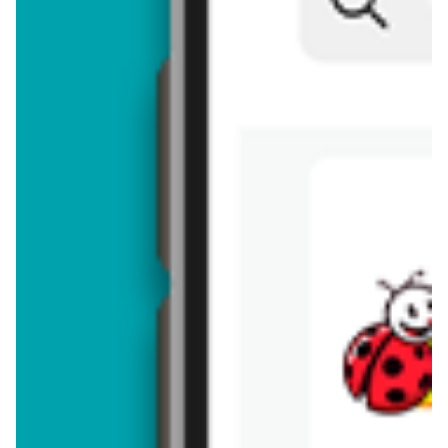
Brakuje jeszcze
50
znaków
Dodając opinię, akceptujesz
regulamin dodawania opinii
. Nie jesteś
anonimowy - Twoje IP jest przez nas zapisywane.