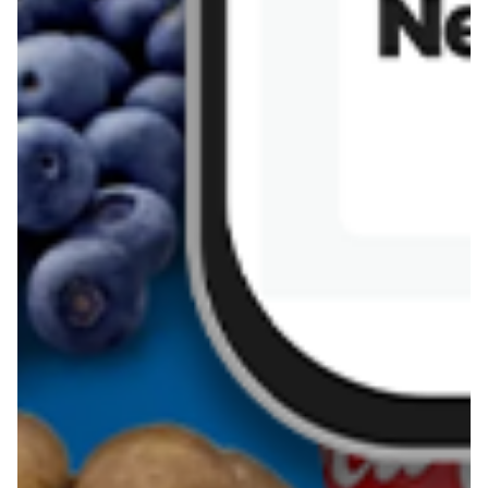
Sernik z kaszy jaglanej
Omlet bananowy fit
Kanapka z tofu
zapiekanka
makaronowa z
marchewką i groszkiem
Pobierz aplikację Blix na swój telefon!
Więcej o Blix
O nas
Współpraca