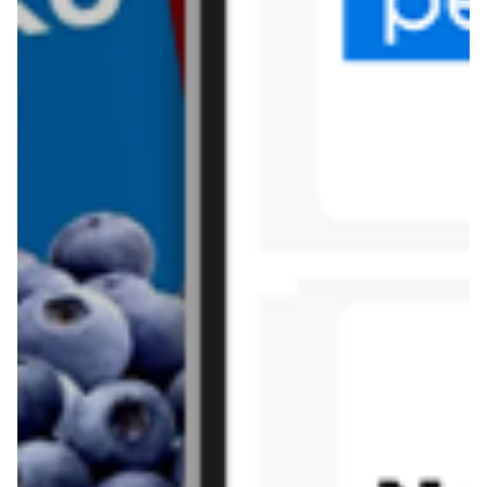
Tesco
Textil Market
Topaz
Żabka
Przepisy
Rissotto z piekarnika
Sernik japoński
Chałka drożdżowa
Bigos na wędzonce
Kremowa carbonara
Naleśniki z tofu i
szpinakiem
Makaron z brokułami i
Gulasz z czerwona
serem pleśniowym
fasola i pieczarkami