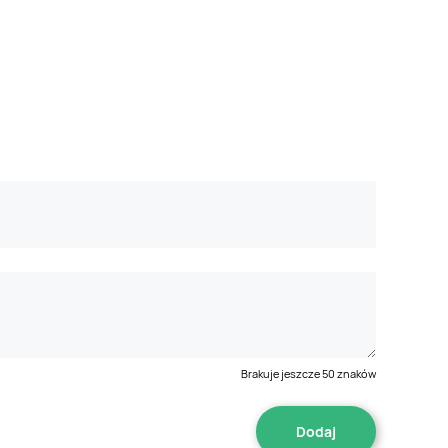
Brakuje jeszcze
50
znaków