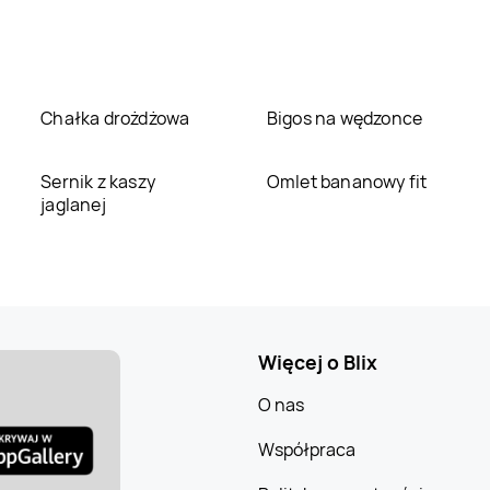
Chałka drożdżowa
Bigos na wędzonce
Sernik z kaszy
Omlet bananowy fit
jaglanej
Więcej o Blix
O nas
Współpraca