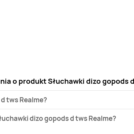
ania o produkt Słuchawki dizo gopods 
s d tws Realme?
 sklepu. Niestety nie posiadamy danych o aktualnych promocj
Słuchawki dizo gopods d tws Realme?
ystępuje w bazie naszych gazetek promocyjnych. Nie martw si