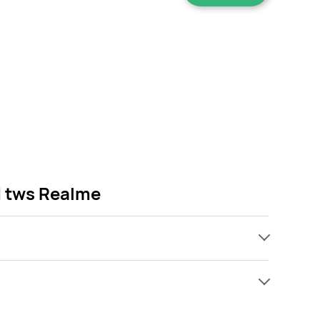
d tws Realme
ach, jednak wśród archiwalnych ofert Słuchawki
ę! Gdy tylko pojawi się ciekawa promocja na