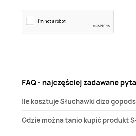
FAQ - najczęściej zadawane pyt
Ile kosztuje Słuchawki dizo gopod
Cena produktu różni się w zależności od wybranego
Gdzie można tanio kupić produkt 
dizo gopods d tws Realme kosztuje od 69,9 zł.
Słuchawki dizo gopods d tws Realme aktualnie nie w