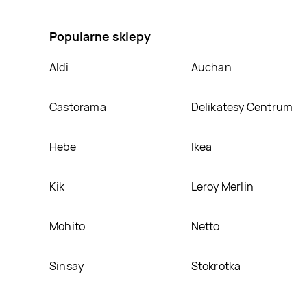
Słuchawki dizo gopods d tws Realme, umieścimy ją n
Popularne sklepy
Aldi
Auchan
Castorama
Delikatesy Centrum
Hebe
Ikea
Kik
Leroy Merlin
Mohito
Netto
Sinsay
Stokrotka