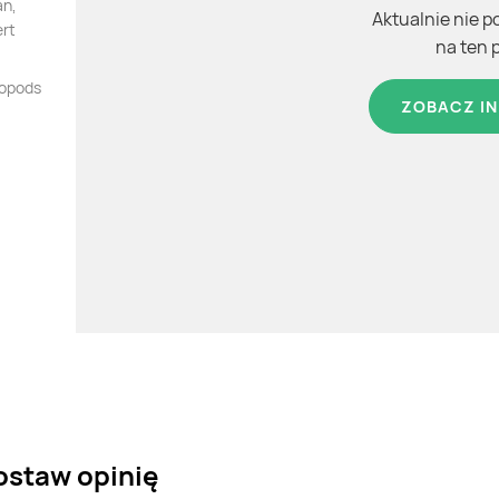
an,
Aktualnie nie p
ert
na ten 
gopods
ZOBACZ IN
ostaw opinię