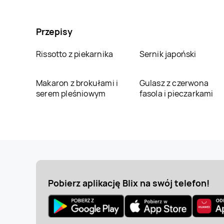
Przepisy
Rissotto z piekarnika
Sernik japoński
Makaron z brokułami i
Gulasz z czerwona
serem pleśniowym
fasola i pieczarkami
Pobierz aplikację Blix na swój telefon!