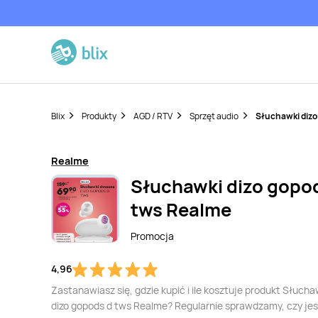
Blix
Produkty
AGD / RTV
Sprzęt audio
Słuchawki dizo
Realme
Słuchawki dizo gopo
tws Realme
Promocja
4,96
Zastanawiasz się, gdzie kupić i ile kosztuje produkt Słucha
dizo gopods d tws Realme? Regularnie sprawdzamy, czy jes