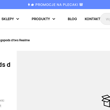
👩‍🎓 PROMOCJE NA PLECAKI 🎒
SKLEPY
PRODUKTY
BLOG
KONTAKT
 gopods d tws Realme
ds d
wki
t