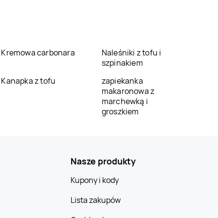
Kremowa carbonara
Naleśniki z tofu i
szpinakiem
Kanapka z tofu
zapiekanka
makaronowa z
marchewką i
groszkiem
Nasze produkty
Kupony i kody
Lista zakupów