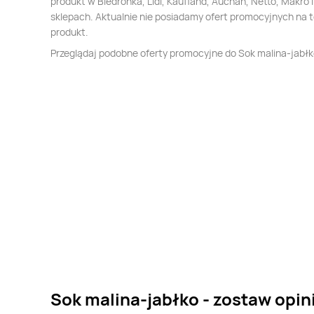
produkt w Biedronka, Lidl, Kaufland, Auchan, Netto, Makro i
sklepach. Aktualnie nie posiadamy ofert promocyjnych na 
produkt.
Przeglądaj podobne oferty promocyjne do Sok malina-jabłk
Sok malina-jabłko - zostaw opin