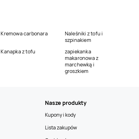
Kremowa carbonara
Naleśniki z tofu i
szpinakiem
Kanapka z tofu
zapiekanka
makaronowa z
marchewką i
groszkiem
Nasze produkty
Kupony i kody
Lista zakupów