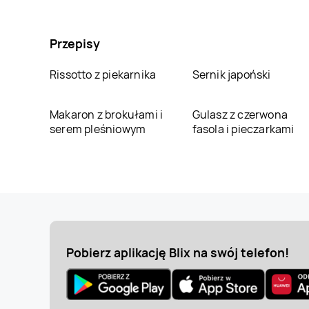
Przepisy
Rissotto z piekarnika
Sernik japoński
Makaron z brokułami i
Gulasz z czerwona
serem pleśniowym
fasola i pieczarkami
Pobierz aplikację Blix na swój telefon!