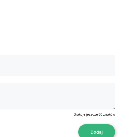
Brakuje jeszcze
50
znaków