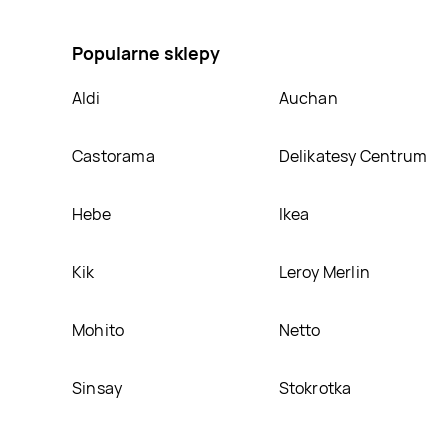
Hipp, umieścimy ją na naszej stronie
Popularne sklepy
Aldi
Auchan
Castorama
Delikatesy Centrum
Hebe
Ikea
Kik
Leroy Merlin
Mohito
Netto
Sinsay
Stokrotka