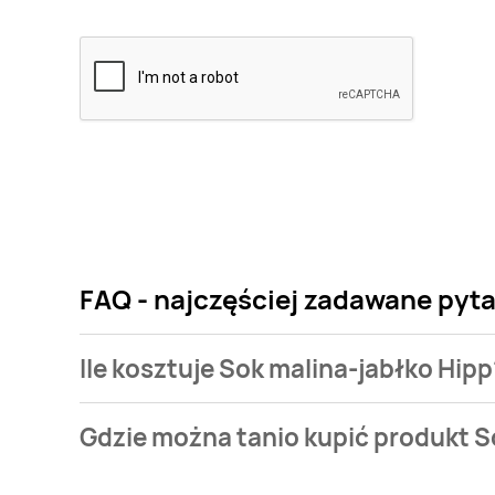
FAQ - najczęściej zadawane pyta
Ile kosztuje Sok malina-jabłko Hipp
Cena produktu różni się w zależności od wybranego
Gdzie można tanio kupić produkt S
jabłko Hipp kosztuje od 2,59 zł do 4,49 zł.
Sok malina-jabłko Hipp aktualnie nie występuje w b