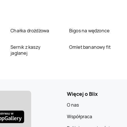
Chałka drożdżowa
Bigos na wędzonce
Sernik z kaszy
Omlet bananowy fit
jaglanej
Więcej o Blix
O nas
Współpraca