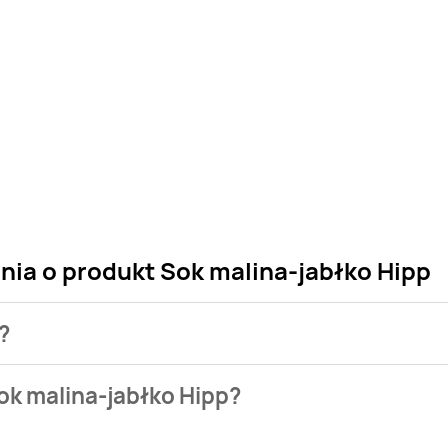
nia o produkt Sok malina-jabłko Hipp
?
 sklepu. Niestety nie posiadamy danych o aktualnych promocj
ok malina-jabłko Hipp?
azie naszych gazetek promocyjnych. Nie martw się! Gdy tylko 