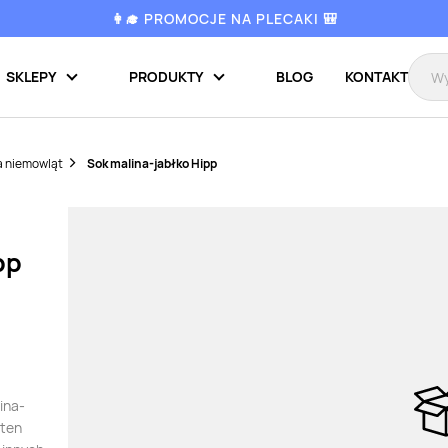
👩‍🎓 PROMOCJE NA PLECAKI 🎒
SKLEPY
PRODUKTY
BLOG
KONTAKT
a niemowląt
Sok malina-jabłko Hipp
pp
ina-
 ten