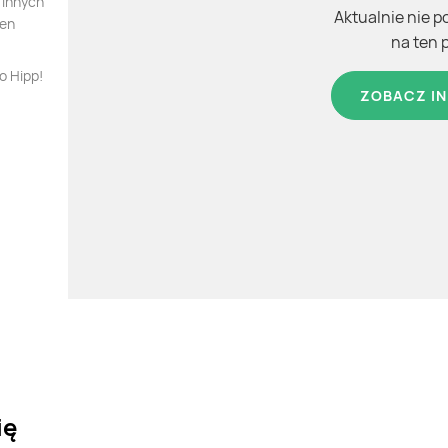
 innych
Aktualnie nie p
ten
na ten 
o Hipp!
ZOBACZ IN
ię