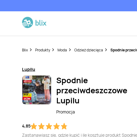
Blix
Produkty
Moda
Odzież dziecięca
Spodnie przec
Lupilu
Spodnie
przeciwdeszczowe
Lupilu
Promocja
4,85
Zastanawiasz się, gdzie kupić i ile kosztuje produkt Spodni