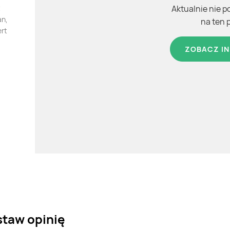
t
Aktualnie nie p
an,
na ten 
ert
ZOBACZ IN
staw opinię