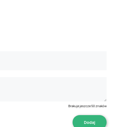
Brakuje jeszcze
50
znaków