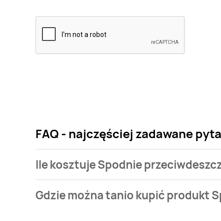
FAQ - najczęściej zadawane pyt
Ile kosztuje Spodnie przeciwdeszc
Cena produktu różni się w zależności od wybranego
Gdzie można tanio kupić produkt 
przeciwdeszczowe Lupilu kosztuje od 24,99 zł do 39,
Spodnie przeciwdeszczowe Lupilu aktualnie nie wys