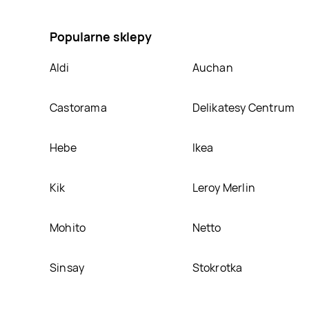
przeciwdeszczowe Lupilu, umieścimy ją na naszej st
Popularne sklepy
Aldi
Auchan
Castorama
Delikatesy Centrum
Hebe
Ikea
Kik
Leroy Merlin
Mohito
Netto
Sinsay
Stokrotka