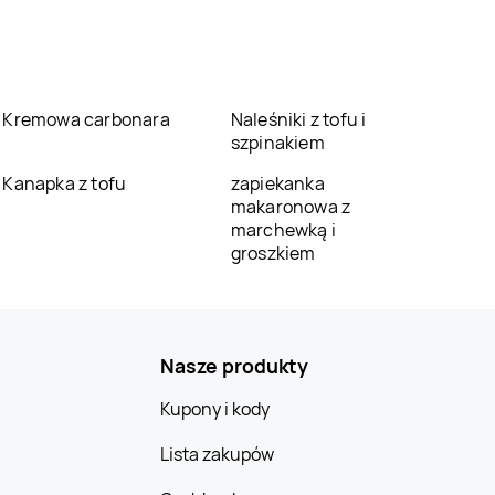
Kremowa carbonara
Naleśniki z tofu i
szpinakiem
Kanapka z tofu
zapiekanka
makaronowa z
marchewką i
groszkiem
Nasze produkty
Kupony i kody
Lista zakupów