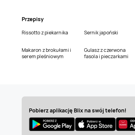
Przepisy
Rissotto z piekarnika
Sernik japoński
Makaron z brokułami i
Gulasz z czerwona
serem pleśniowym
fasola i pieczarkami
Pobierz aplikację Blix na swój telefon!