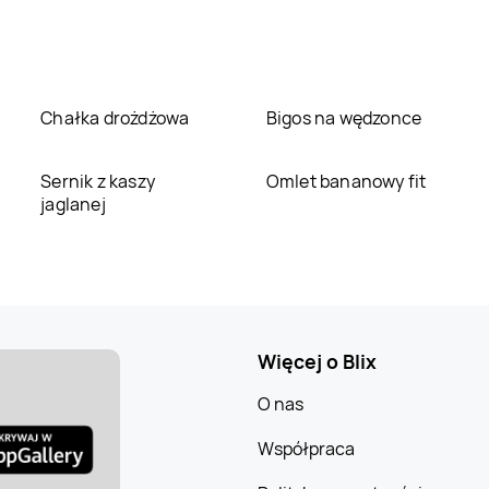
Chałka drożdżowa
Bigos na wędzonce
Sernik z kaszy
Omlet bananowy fit
jaglanej
Więcej o Blix
O nas
Współpraca