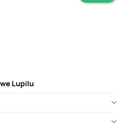
we Lupilu
ach, jednak wśród archiwalnych ofert Spodnie
Gdy tylko pojawi się ciekawa promocja na Spodnie