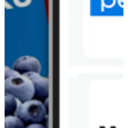
Tesco
Textil Market
Topaz
Żabka
Przepisy
Rissotto z piekarnika
Sernik japoński
Chałka drożdżowa
Bigos na wędzonce
Kremowa carbonara
Naleśniki z tofu i
szpinakiem
Makaron z brokułami i
Gulasz z czerwona
serem pleśniowym
fasola i pieczarkami