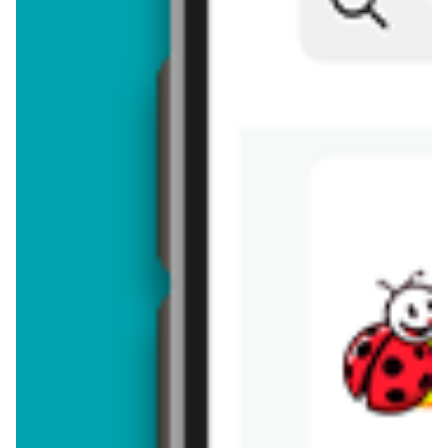
Brakuje jeszcze
50
znaków
Dodając opinię, akceptujesz
regulamin dodawania opinii
. Nie jesteś
anonimowy - Twoje IP jest przez nas zapisywane.