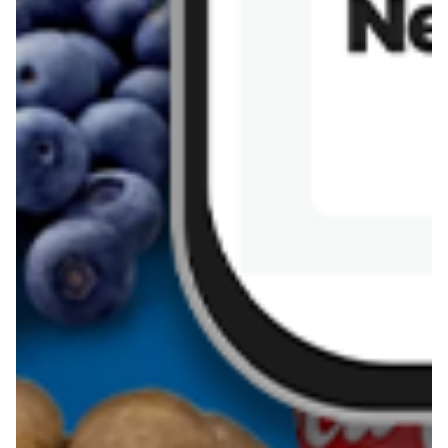
Sernik z kaszy jaglanej
Omlet bananowy fit
Kanapka z tofu
zapiekanka
makaronowa z
marchewką i groszkiem
Pobierz aplikację Blix na swój telefon!
Więcej o Blix
O nas
Współpraca