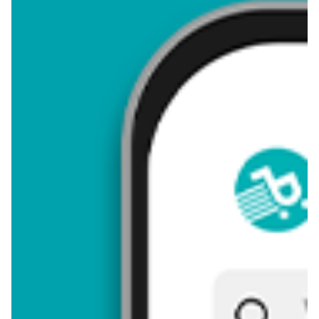
4,62
Zastanawiasz się, gdzie kupić i ile kosztuje produkt Stokrotka
afrykańska? Regularnie sprawdzamy, czy jest promocja na ten
produkt w Biedronka, Lidl, Kaufland, Auchan, Netto, Makro i
innych sklepach. Aktualnie nie posiadamy ofert promocyjnych
na ten produkt.
Przeglądaj podobne oferty promocyjne do Stokrotka
afrykańska!
Stokrotka afrykańska - zostaw opinię
Oceny (6), Opinie (0)
Zostaw pierwszy komentarz