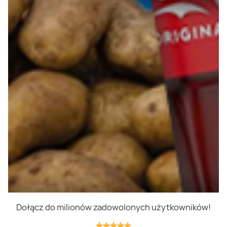
Polityka prywatności
Polityka cookies
Regulamin
OWR
Kontakt
Nasze produkty
Kupony i kody
Lista zakupów
Cashback
Blix Ukraine
Dołącz do milionów zadowolonych użytkowników!
Niedziele handlowe