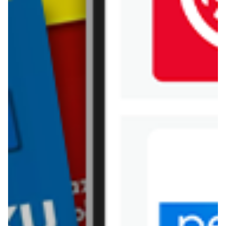
Jysk
Kaufland
Kik
Leroy Merlin
Lewiatan
Lidl
Media Expert
Mila
Mohito
Netto
Pepco
Polomarket
PSB Mrówka
Rossmann
Sinsay
Stokrotka