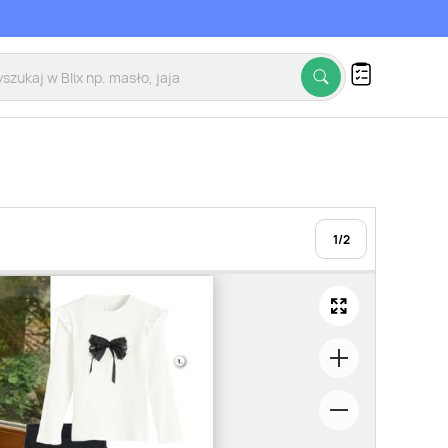
1
/
2