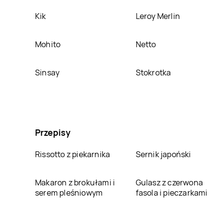
Kik
Leroy Merlin
Mohito
Netto
Sinsay
Stokrotka
Przepisy
Rissotto z piekarnika
Sernik japoński
Makaron z brokułami i
Gulasz z czerwona
serem pleśniowym
fasola i pieczarkami