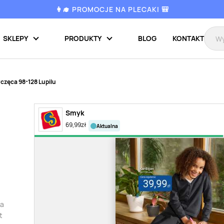
👩‍🎓 PROMOCJE NA PLECAKI 🎒
SKLEPY
PRODUKTY
BLOG
KONTAKT
częca 98-128 Lupilu
Smyk
69,99
zł
aktualna
ka
t