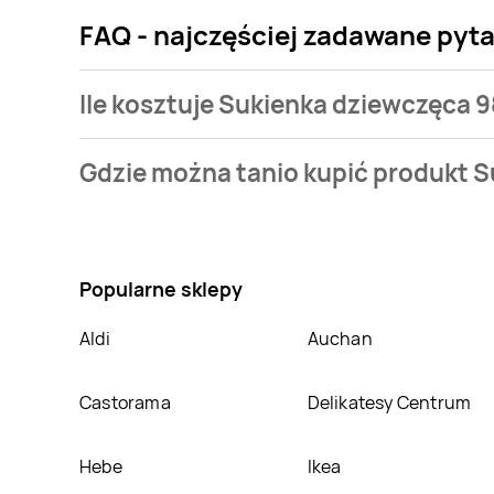
FAQ - najczęściej zadawane pyta
Ile kosztuje Sukienka dziewczęca 9
Cena produktu różni się w zależności od wybranego 
Gdzie można tanio kupić produkt S
Najtańsza oferta, jaką mamy w naszej bazie jest z si
Nie wiesz gdzie kupić produkt Sukienka dziewczęca 
w sklepach
Smyk
,
Aldi
. Oprócz tego produkt można 
Popularne sklepy
Aldi
Auchan
Castorama
Delikatesy Centrum
Hebe
Ikea