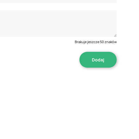
Brakuje jeszcze
50
znaków