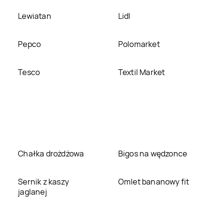
Lewiatan
Lidl
Pepco
Polomarket
Tesco
Textil Market
Chałka drożdżowa
Bigos na wędzonce
Sernik z kaszy
Omlet bananowy fit
jaglanej