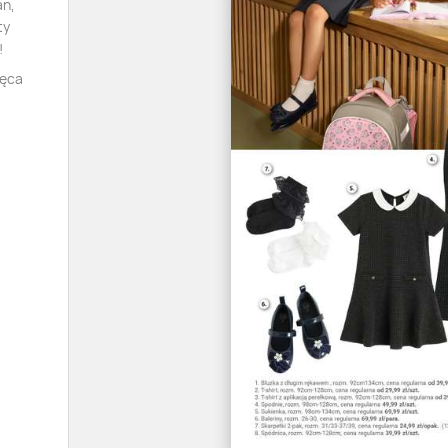
an,
ty
!
zęca