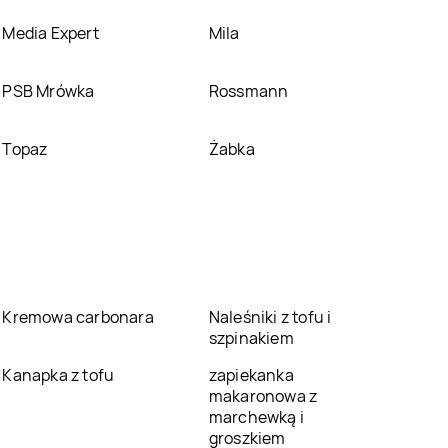
Media Expert
Mila
PSB Mrówka
Rossmann
Topaz
Żabka
Kremowa carbonara
Naleśniki z tofu i
szpinakiem
Kanapka z tofu
zapiekanka
makaronowa z
marchewką i
groszkiem