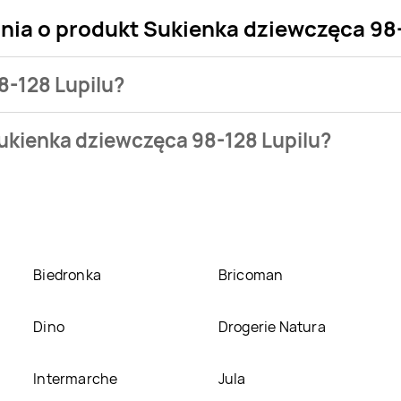
nia o produkt Sukienka dziewczęca 98
8-128 Lupilu?
sklepu. Produkt Sukienka dziewczęca 98-128 Lupilu możesz kup
ukienka dziewczęca 98-128 Lupilu?
eci
Smyk
. Sukienka dziewczęca 98-128 Lupilu kosztuje aktualn
98-128 Lupilu w promocji? Aktualnie produkt Sukienka dziewcz
kupić w innych sklepach, jednak aktulanie nie posiadamy info
Biedronka
Bricoman
Dino
Drogerie Natura
Intermarche
Jula