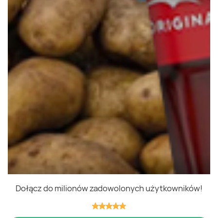
Polityka cookies
Regulamin
OWR
Kontakt
Nasze produkty
Kupony i kody
Lista zakupów
Cashback
Blix Ukraine
Dołącz do milionów zadowolonych użytkowników!
Niedziele handlowe