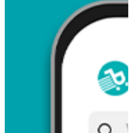
4,19
Zastanawiasz się, gdzie kupić i ile kosztuje produkt Sushi wrap
teriyaki? Regularnie sprawdzamy, czy jest promocja na ten
produkt w Biedronka, Lidl, Kaufland, Auchan, Netto, Makro i
innych sklepach. Aktualnie nie posiadamy ofert promocyjnych
na ten produkt.
Przeglądaj podobne oferty promocyjne do Sushi wrap teriyaki!
Sushi wrap teriyaki - zostaw opinię
Oceny (8), Opinie (0)
Zostaw pierwszy komentarz