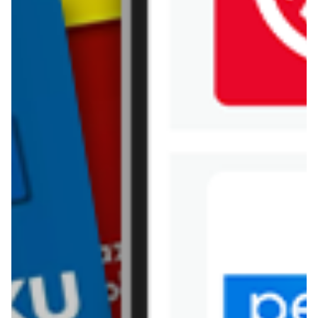
Jysk
Kaufland
Kik
Leroy Merlin
Lewiatan
Lidl
Media Expert
Mila
Mohito
Netto
Pepco
Polomarket
PSB Mrówka
Rossmann
Sinsay
Stokrotka