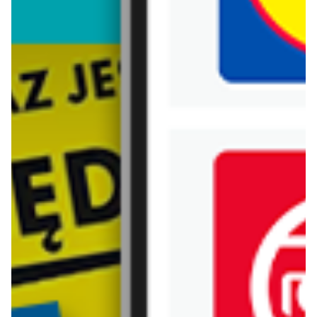
Biedronka
Bricoman
Bricomarche
Carrefour
Castorama
Delikatesy Centrum
Dino
Drogerie Natura
E.Leclerc
Empik
Hebe
Ikea
Intermarche
Jula