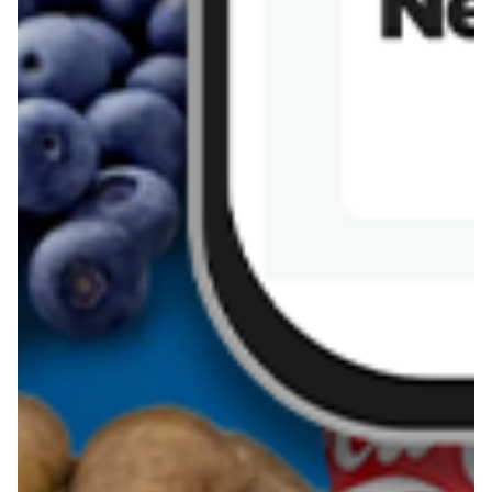
Sernik z kaszy jaglanej
Omlet bananowy fit
Kanapka z tofu
zapiekanka
makaronowa z
marchewką i groszkiem
Pobierz aplikację Blix na swój telefon!
Więcej o Blix
O nas
Współpraca
Polityka prywatności