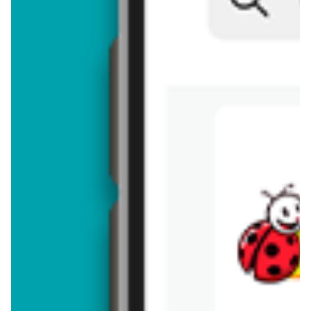
Brakuje jeszcze
50
znaków
Dodając opinię, akceptujesz
regulamin dodawania opinii
. Nie jesteś
anonimowy - Twoje IP jest przez nas zapisywane.