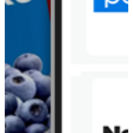
Tesco
Textil Market
Topaz
Żabka
Przepisy
Rissotto z piekarnika
Sernik japoński
Chałka drożdżowa
Bigos na wędzonce
Kremowa carbonara
Naleśniki z tofu i
szpinakiem
Makaron z brokułami i
Gulasz z czerwona
serem pleśniowym
fasola i pieczarkami