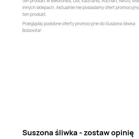
ten produkt w Biedronka, Lidl, Kaufland, Auchan, Netto, Mak
innych sklepach. Aktualnie nie posiadamy ofert promocyjn
ten produkt.
Przeglądaj podobne oferty promocyjne do Suszona śliwka
Bobovita!
Suszona śliwka - zostaw opinię