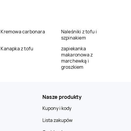
Kremowa carbonara
Naleśniki z tofu i
szpinakiem
Kanapka z tofu
zapiekanka
makaronowa z
marchewką i
groszkiem
Nasze produkty
Kupony i kody
Lista zakupów