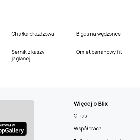
Chałka drożdżowa
Bigos na wędzonce
Sernik z kaszy
Omlet bananowy fit
jaglanej
Więcej o Blix
O nas
Współpraca