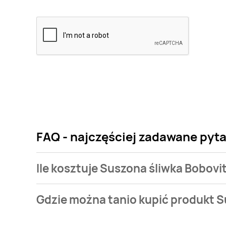
FAQ - najczęściej zadawane pyta
Ile kosztuje Suszona śliwka Bobovi
Cena produktu różni się w zależności od wybranego
Gdzie można tanio kupić produkt S
śliwka Bobovita kosztuje od 2,97 zł do 3,75 zł.
Suszona śliwka Bobovita aktualnie nie występuje w 