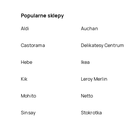
Bobovita, umieścimy ją na naszej stronie
Popularne sklepy
Aldi
Auchan
Castorama
Delikatesy Centrum
Hebe
Ikea
Kik
Leroy Merlin
Mohito
Netto
Sinsay
Stokrotka