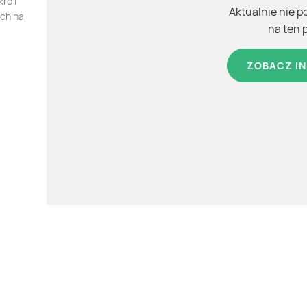
ro i
Aktualnie nie p
ych na
na ten 
ZOBACZ IN