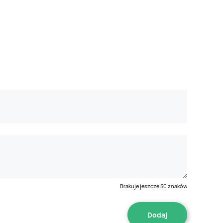
Brakuje jeszcze
50
znaków