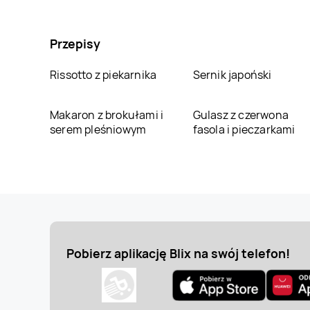
Przepisy
Rissotto z piekarnika
Sernik japoński
Makaron z brokułami i
Gulasz z czerwona
serem pleśniowym
fasola i pieczarkami
Pobierz aplikację Blix na swój telefon!