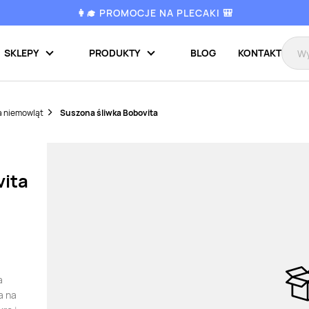
👩‍🎓 PROMOCJE NA PLECAKI 🎒
SKLEPY
PRODUKTY
BLOG
KONTAKT
a niemowląt
Suszona śliwka Bobovita
vita
a
a na