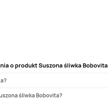
nia o produkt Suszona śliwka Bobovita
ta?
 sklepu. Niestety nie posiadamy danych o aktualnych promocj
uszona śliwka Bobovita?
bazie naszych gazetek promocyjnych. Nie martw się! Gdy tylko