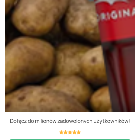
Polityka cookies
Regulamin
OWR
Kontakt
Nasze produkty
Kupony i kody
Lista zakupów
Cashback
Blix Ukraine
Dołącz do milionów zadowolonych użytkowników!
Niedziele handlowe