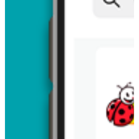
Brakuje jeszcze
50
znaków
Dodając opinię, akceptujesz
regulamin dodawania opinii
. Nie jesteś
anonimowy - Twoje IP jest przez nas zapisywane.