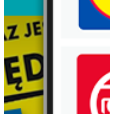
Biedronka
Bricoman
Bricomarche
Carrefour
Castorama
Delikatesy Centrum
Dino
Drogerie Natura
E.Leclerc
Empik
Hebe
Ikea
Intermarche
Jula