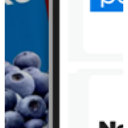
Tesco
Textil Market
Topaz
Żabka
Przepisy
Rissotto z piekarnika
Sernik japoński
Chałka drożdżowa
Bigos na wędzonce
Kremowa carbonara
Naleśniki z tofu i
szpinakiem
Makaron z brokułami i
Gulasz z czerwona
serem pleśniowym
fasola i pieczarkami