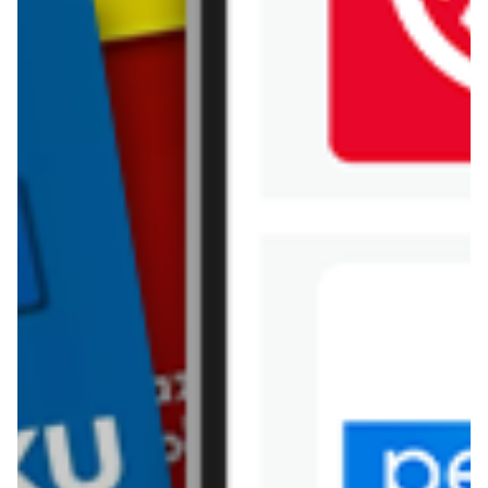
Jysk
Kaufland
Kik
Leroy Merlin
Lewiatan
Lidl
Media Expert
Mila
Mohito
Netto
Pepco
Polomarket
PSB Mrówka
Rossmann
Sinsay
Stokrotka