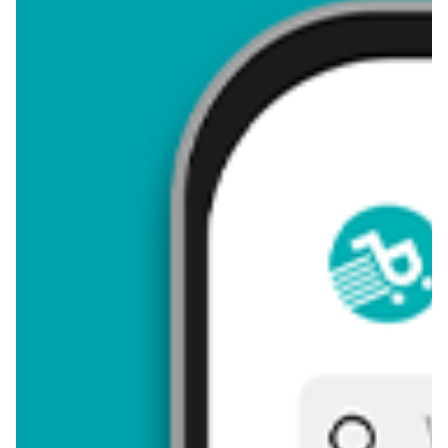
4,46
Zastanawiasz się, gdzie kupić i ile kosztuje produkt Świeca
kurczak? Regularnie sprawdzamy, czy jest promocja na ten
produkt w Biedronka, Lidl, Kaufland, Auchan, Netto, Makro i
innych sklepach. Aktualnie nie posiadamy ofert promocyjnych
na ten produkt.
Przeglądaj podobne oferty promocyjne do Świeca kurczak!
Świeca kurczak - zostaw opinię
Oceny (7), Opinie (0)
Zostaw pierwszy komentarz