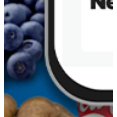
Sernik z kaszy jaglanej
Omlet bananowy fit
Kanapka z tofu
zapiekanka
makaronowa z
marchewką i groszkiem
Pobierz aplikację Blix na swój telefon!
Więcej o Blix
O nas
Współpraca
Polityka prywatności