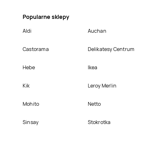
zapachowa sofia Aril, umieścimy ją na naszej stroni
Popularne sklepy
Aldi
Auchan
Castorama
Delikatesy Centrum
Hebe
Ikea
Kik
Leroy Merlin
Mohito
Netto
Sinsay
Stokrotka