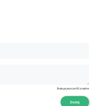
Brakuje jeszcze
50
znaków