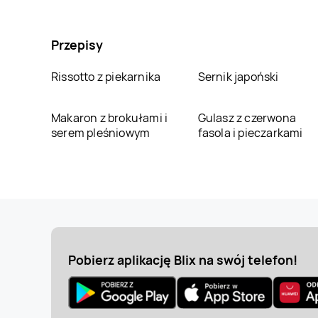
Przepisy
Rissotto z piekarnika
Sernik japoński
Makaron z brokułami i
Gulasz z czerwona
serem pleśniowym
fasola i pieczarkami
Pobierz aplikację Blix na swój telefon!