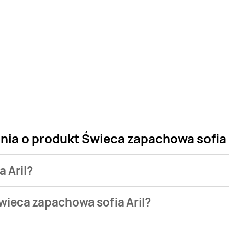
nia o produkt Świeca zapachowa sofia 
 Aril?
 sklepu. Niestety nie posiadamy danych o aktualnych promocj
wieca zapachowa sofia Aril?
e w bazie naszych gazetek promocyjnych. Nie martw się! Gdy t