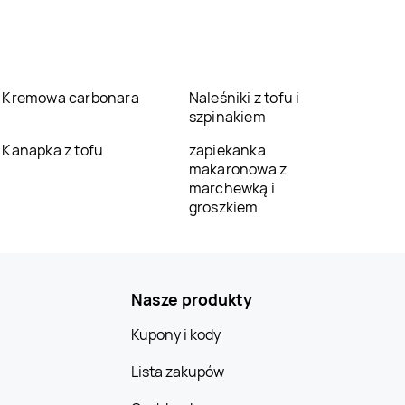
Kremowa carbonara
Naleśniki z tofu i
szpinakiem
Kanapka z tofu
zapiekanka
makaronowa z
marchewką i
groszkiem
Nasze produkty
Kupony i kody
Lista zakupów