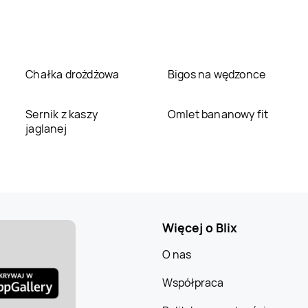
Chałka drożdżowa
Bigos na wędzonce
Sernik z kaszy
Omlet bananowy fit
jaglanej
Więcej o Blix
O nas
Współpraca