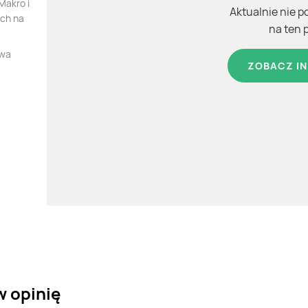
Makro i
Aktualnie nie p
ych na
na ten 
owa
ZOBACZ IN
w opinię