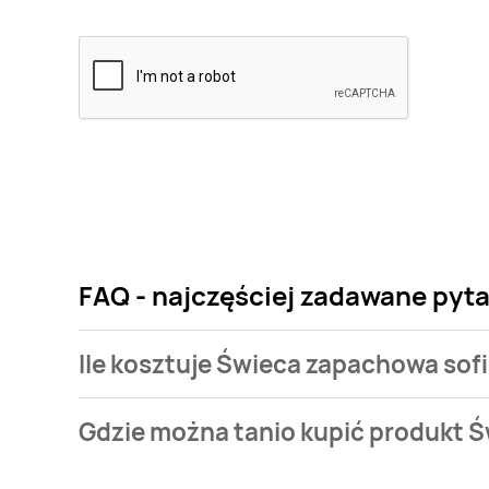
FAQ - najczęściej zadawane pyta
Ile kosztuje Świeca zapachowa sofia
Cena produktu różni się w zależności od wybranego
Gdzie można tanio kupić produkt Ś
zapachowa sofia Aril kosztuje od 21,99 zł.
Świeca zapachowa sofia Aril aktualnie nie występuj