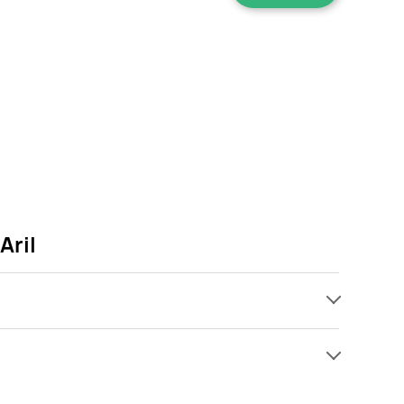
Aril
ach, jednak wśród archiwalnych ofert Świeca
ylko pojawi się ciekawa promocja na Świeca