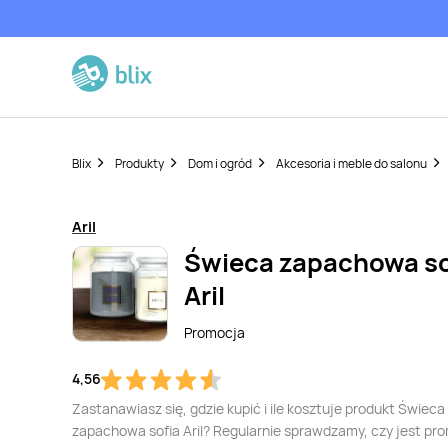
Blix
Produkty
Dom i ogród
Akcesoria i meble do salonu
Aril
Świeca zapachowa so
Aril
Promocja
4,56
Zastanawiasz się, gdzie kupić i ile kosztuje produkt Świeca
zapachowa sofia Aril? Regularnie sprawdzamy, czy jest pr