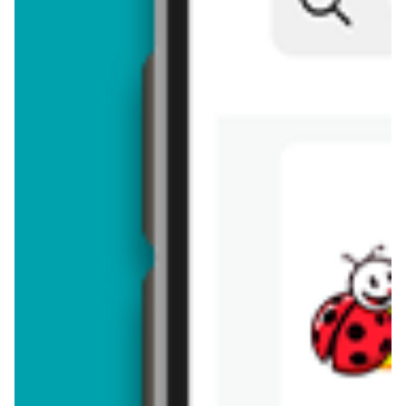
Brakuje jeszcze
50
znaków
Dodając opinię, akceptujesz
regulamin dodawania opinii
. Nie jesteś
anonimowy - Twoje IP jest przez nas zapisywane.