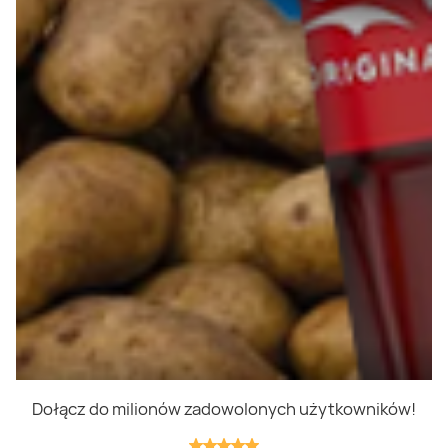
Polityka prywatności
Polityka cookies
Regulamin
OWR
Kontakt
Nasze produkty
Kupony i kody
Lista zakupów
Cashback
Blix Ukraine
Dołącz do milionów zadowolonych użytkowników!
Niedziele handlowe