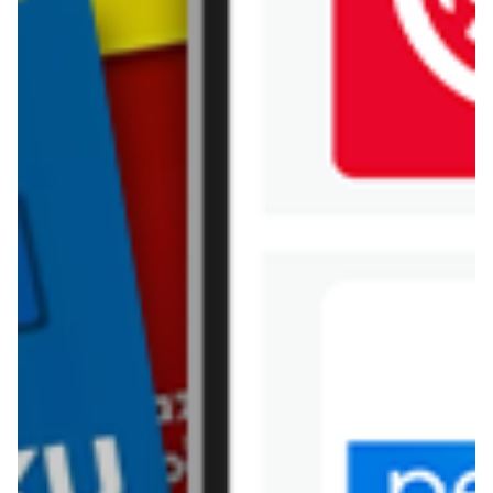
Jysk
Kaufland
Kik
Leroy Merlin
Lewiatan
Lidl
Media Expert
Mila
Mohito
Netto
Pepco
Polomarket
PSB Mrówka
Rossmann
Sinsay
Stokrotka