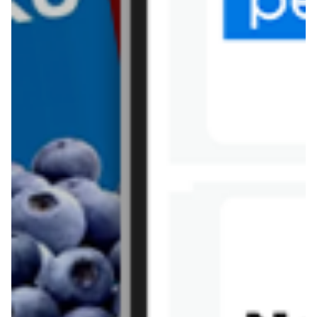
Tesco
Textil Market
Topaz
Żabka
Przepisy
Rissotto z piekarnika
Sernik japoński
Chałka drożdżowa
Bigos na wędzonce
Kremowa carbonara
Naleśniki z tofu i
szpinakiem
Makaron z brokułami i
Gulasz z czerwona
serem pleśniowym
fasola i pieczarkami