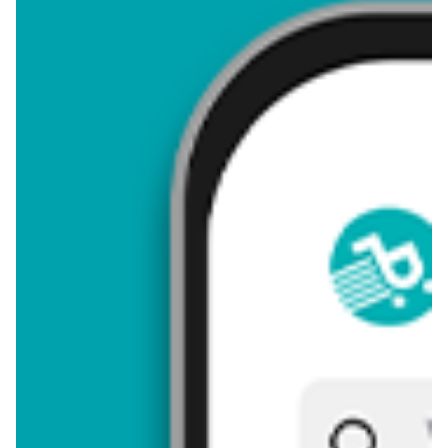
4,34
Zastanawiasz się, gdzie kupić i ile kosztuje produkt Świeca
zapachowa w szkle? Regularnie sprawdzamy, czy jest
promocja na ten produkt w Biedronka, Lidl, Kaufland, Auchan,
Netto, Makro i innych sklepach. Aktualnie nie posiadamy ofert
promocyjnych na ten produkt.
Przeglądaj podobne oferty promocyjne do Świeca zapachowa
w szkle!
Świeca zapachowa w szkle - zostaw opinię
Oceny (15), Opinie (0)
Zostaw pierwszy komentarz