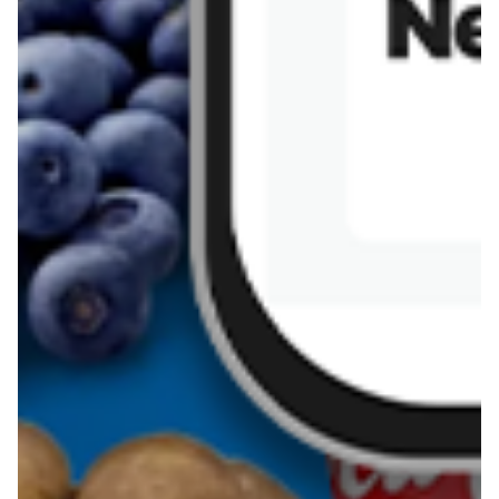
Sernik z kaszy jaglanej
Omlet bananowy fit
Kanapka z tofu
zapiekanka
makaronowa z
marchewką i groszkiem
Pobierz aplikację Blix na swój telefon!
Więcej o Blix
O nas
Współpraca