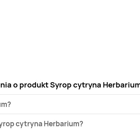
ania o produkt Syrop cytryna Herbariu
ium?
 sklepu. Niestety nie posiadamy danych o aktualnych promocj
Syrop cytryna Herbarium?
bazie naszych gazetek promocyjnych. Nie martw się! Gdy tylk