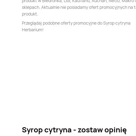
produkt w Biedronka, Lidl, Kaufland, Auchan, Netto, Makro i
sklepach. Aktualnie nie posiadamy ofert promocyjnych na 
produkt.
Przeglądaj podobne oferty promocyjne do Syrop cytryna
Herbarium!
Syrop cytryna - zostaw opinię