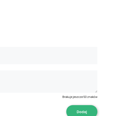
Brakuje jeszcze
50
znaków