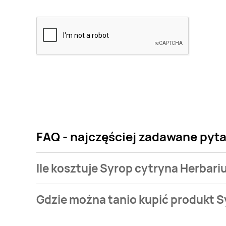
FAQ - najczęściej zadawane pyt
Ile kosztuje Syrop cytryna Herbar
Cena produktu różni się w zależności od wybranego
Gdzie można tanio kupić produkt 
Herbarium kosztuje od 4,79 zł.
Syrop cytryna Herbarium aktualnie nie występuje w 