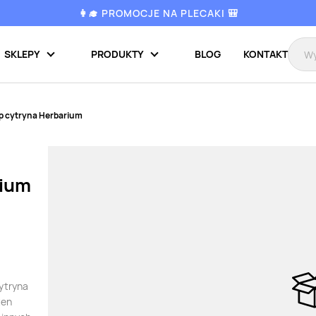
👩‍🎓 PROMOCJE NA PLECAKI 🎒
SKLEPY
PRODUKTY
BLOG
KONTAKT
p cytryna Herbarium
rium
cytryna
ten