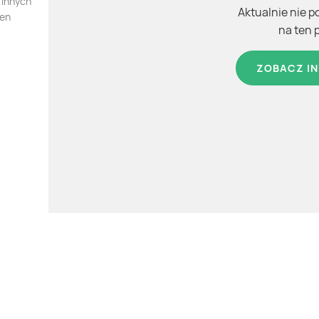
 innych
Aktualnie nie p
ten
na ten 
ZOBACZ IN