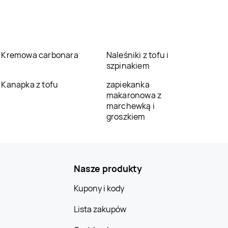
Kremowa carbonara
Naleśniki z tofu i
szpinakiem
Kanapka z tofu
zapiekanka
makaronowa z
marchewką i
groszkiem
Nasze produkty
Kupony i kody
Lista zakupów