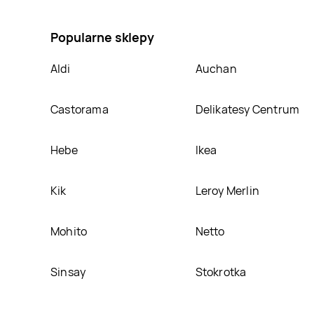
Herbarium, umieścimy ją na naszej stronie
Popularne sklepy
Aldi
Auchan
Castorama
Delikatesy Centrum
Hebe
Ikea
Kik
Leroy Merlin
Mohito
Netto
Sinsay
Stokrotka