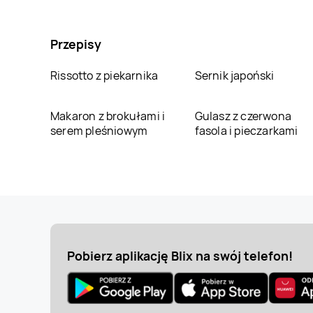
Przepisy
Rissotto z piekarnika
Sernik japoński
Makaron z brokułami i
Gulasz z czerwona
serem pleśniowym
fasola i pieczarkami
Pobierz aplikację Blix na swój telefon!