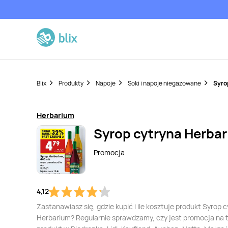
Blix
Produkty
Napoje
Soki i napoje niegazowane
Syro
Herbarium
Syrop cytryna Herba
Promocja
4,12
Zastanawiasz się, gdzie kupić i ile kosztuje produkt Syrop 
Herbarium? Regularnie sprawdzamy, czy jest promocja na 