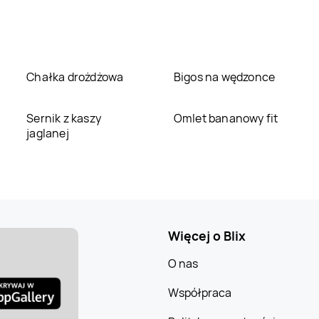
Chałka drożdżowa
Bigos na wędzonce
Sernik z kaszy
Omlet bananowy fit
jaglanej
Więcej o Blix
O nas
Współpraca