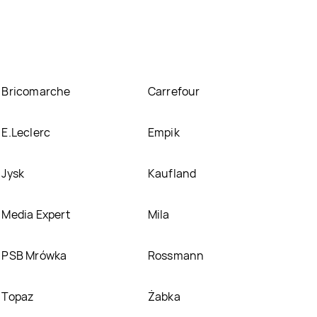
yjnych. Nie martw się! Gdy tylko pojawi się
Bricomarche
Carrefour
E.Leclerc
Empik
Jysk
Kaufland
Media Expert
Mila
PSB Mrówka
Rossmann
Topaz
Żabka