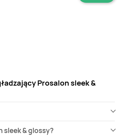
ładzający Prosalon sleek &
jach, jednak wśród archiwalnych ofert Szampon do
 sleek & glossy?