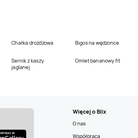
Chałka drożdżowa
Bigos na wędzonce
Sernik z kaszy
Omlet bananowy fit
jaglanej
Więcej o Blix
O nas
Współpraca