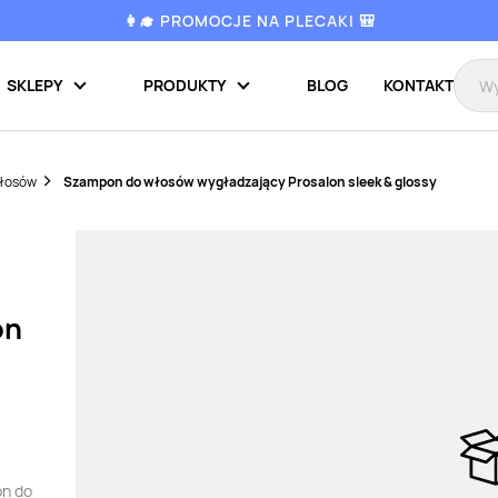
👩‍🎓 PROMOCJE NA PLECAKI 🎒
SKLEPY
PRODUKTY
BLOG
KONTAKT
włosów
Szampon do włosów wygładzający Prosalon sleek & glossy
on
on do