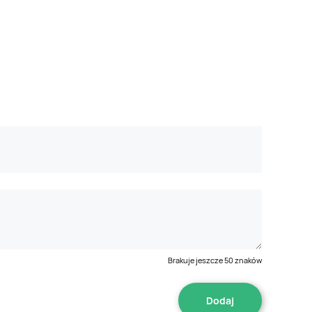
Brakuje jeszcze
50
znaków