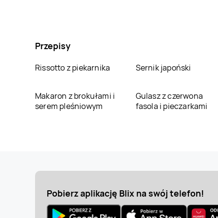
Przepisy
Rissotto z piekarnika
Sernik japoński
Makaron z brokułami i
Gulasz z czerwona
serem pleśniowym
fasola i pieczarkami
Pobierz aplikację Blix na swój telefon!