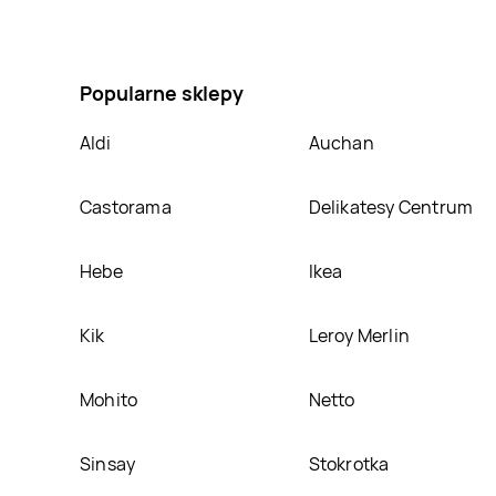
Szampon do włosów wygładzający Prosalon sleek & gl
ciekawa promocja na Szampon do włosów wygładzając
Popularne sklepy
Aldi
Auchan
Castorama
Delikatesy Centrum
Hebe
Ikea
Kik
Leroy Merlin
Mohito
Netto
Sinsay
Stokrotka