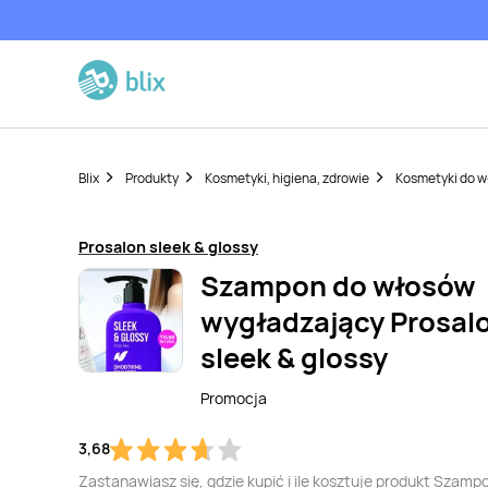
Blix
Produkty
Kosmetyki, higiena, zdrowie
Kosmetyki do 
Prosalon sleek & glossy
Szampon do włosów
wygładzający Prosal
sleek & glossy
Promocja
3,68
Zastanawiasz się, gdzie kupić i ile kosztuje produkt Szamp