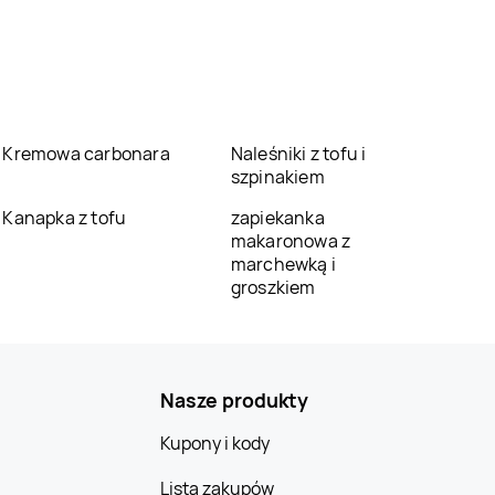
Kremowa carbonara
Naleśniki z tofu i
szpinakiem
Kanapka z tofu
zapiekanka
makaronowa z
marchewką i
groszkiem
Nasze produkty
Kupony i kody
Lista zakupów