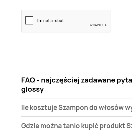
FAQ - najczęściej zadawane pyt
glossy
Ile kosztuje Szampon do włosów wy
Cena produktu różni się w zależności od wybranego
Gdzie można tanio kupić produkt 
włosów wygładzający Prosalon sleek & glossy kosztuj