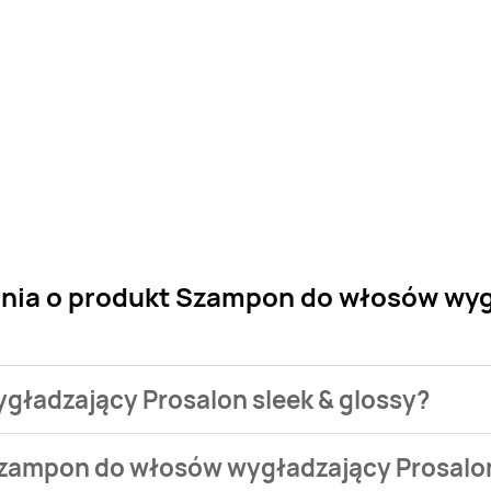
ania o produkt Szampon do włosów wyg
gładzający Prosalon sleek & glossy?
 sklepu. Niestety nie posiadamy danych o aktualnych promoc
Szampon do włosów wygładzający Prosalon
e od 18,99 zł do 24,49 zł.