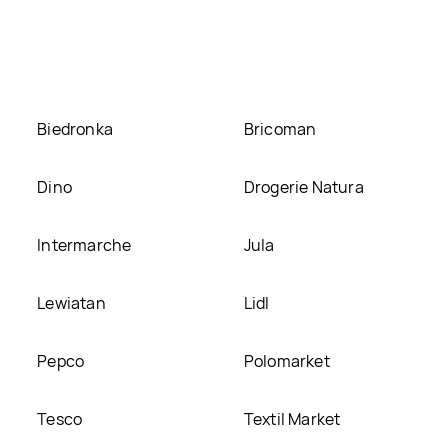
ossy aktualnie nie występuje w bazie naszych gazetek promoc
y Prosalon sleek & glossy, umieścimy ją na naszej stronie
Biedronka
Bricoman
Dino
Drogerie Natura
Intermarche
Jula
Lewiatan
Lidl
Pepco
Polomarket
Tesco
Textil Market