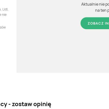
Aktualnie nie p
 Lidl,
na ten 
e nie
ZOBACZ IN
osów
y - zostaw opinię