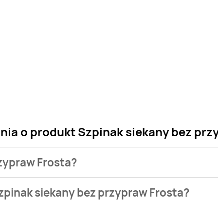
nia o produkt Szpinak siekany bez prz
rzypraw Frosta?
 sklepu. Niestety nie posiadamy danych o aktualnych promocj
zpinak siekany bez przypraw Frosta?
,99 zł.
występuje w bazie naszych gazetek promocyjnych. Nie martw si