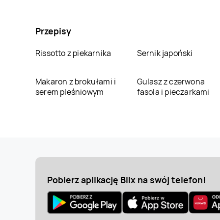
Przepisy
Rissotto z piekarnika
Sernik japoński
Makaron z brokułami i
Gulasz z czerwona
serem pleśniowym
fasola i pieczarkami
Pobierz aplikację Blix na swój telefon!