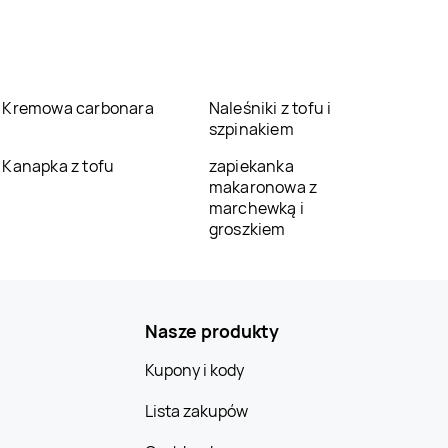
Kremowa carbonara
Naleśniki z tofu i
szpinakiem
Kanapka z tofu
zapiekanka
makaronowa z
marchewką i
groszkiem
Nasze produkty
Kupony i kody
Lista zakupów