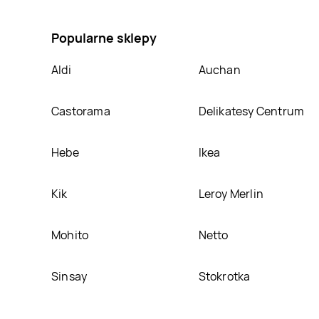
Szpinak siekany bez przypraw Frosta, umieścimy ją 
Popularne sklepy
Aldi
Auchan
Castorama
Delikatesy Centrum
Hebe
Ikea
Kik
Leroy Merlin
Mohito
Netto
Sinsay
Stokrotka