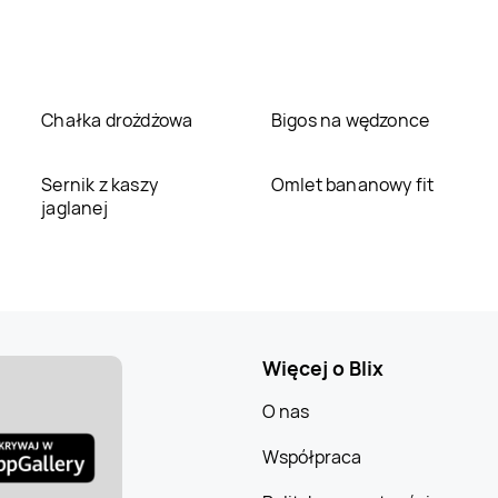
Chałka drożdżowa
Bigos na wędzonce
Sernik z kaszy
Omlet bananowy fit
jaglanej
Więcej o Blix
O nas
Współpraca