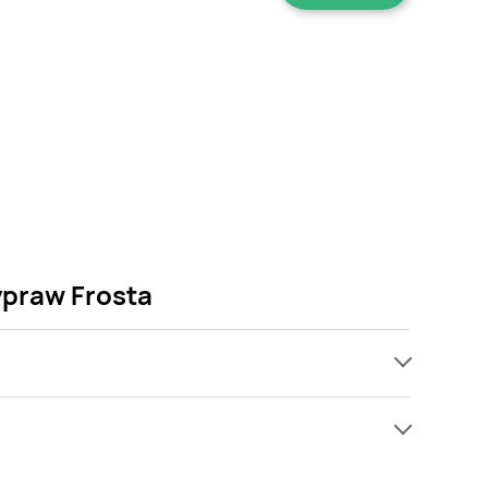
ypraw Frosta
ach, jednak wśród archiwalnych ofert Szpinak
ę! Gdy tylko pojawi się ciekawa promocja na