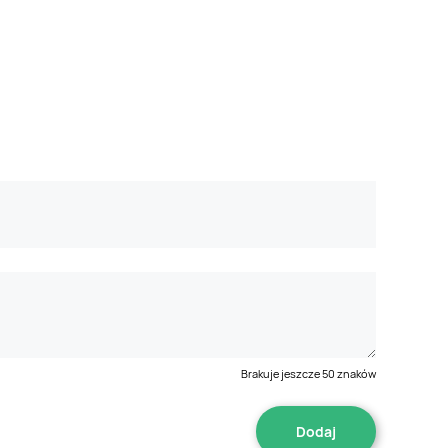
Brakuje jeszcze
50
znaków