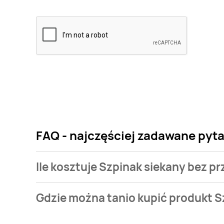
FAQ - najczęściej zadawane pyta
Ile kosztuje Szpinak siekany bez p
Cena produktu różni się w zależności od wybranego
Gdzie można tanio kupić produkt S
siekany bez przypraw Frosta kosztuje od 2,99 zł do 5
Szpinak siekany bez przypraw Frosta aktualnie nie 