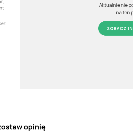
an,
Aktualnie nie p
ert
na ten 
bez
ZOBACZ IN
zostaw opinię