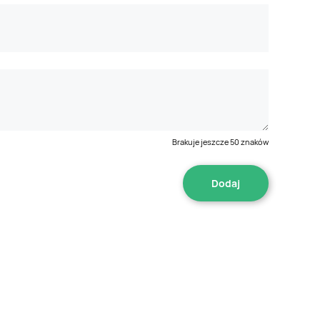
Brakuje jeszcze
50
znaków