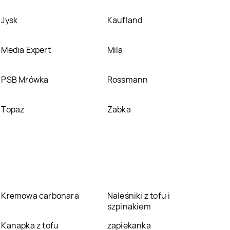
Jysk
Kaufland
Media Expert
Mila
PSB Mrówka
Rossmann
Topaz
Żabka
Kremowa carbonara
Naleśniki z tofu i
szpinakiem
Kanapka z tofu
zapiekanka