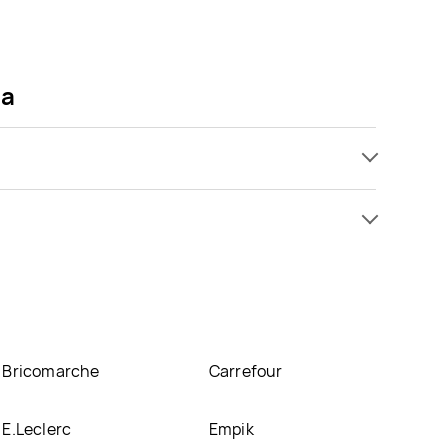
ia
mocji już od 29,99 zł. Najtańsza oferta, jaką mamy
a znajduje się w atrakcyjnej cenie w sklepach
cjach w nich.
Bricomarche
Carrefour
E.Leclerc
Empik