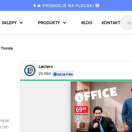
👩‍🎓 PROMOCJE NA PLECAKI 🎒
SKLEPY
PRODUKTY
BLOG
KONTAKT
 Tissaia
Leclerc
29,99
zł
już za 3 dni
 męski
a ten