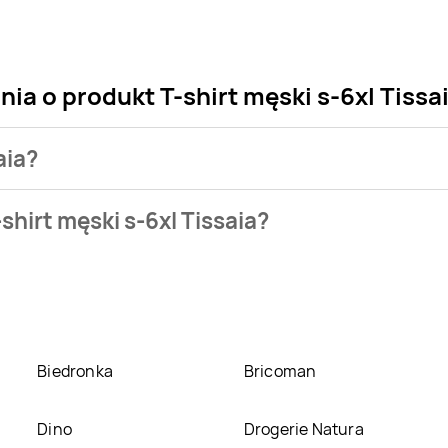
ia o produkt T-shirt męski s-6xl Tissa
aia?
klepu. Produkt T-shirt męski s-6xl Tissaia możesz kupić w pro
shirt męski s-6xl Tissaia?
xl Tissaia kosztuje aktualnie 29,99 zł.
Zobacz ofertę
ssaia w promocji? Aktualnie produkt T-shirt męski s-6xl Tissai
 sklepach, jednak aktulanie nie posiadamy informacji o promo
Biedronka
Bricoman
Dino
Drogerie Natura