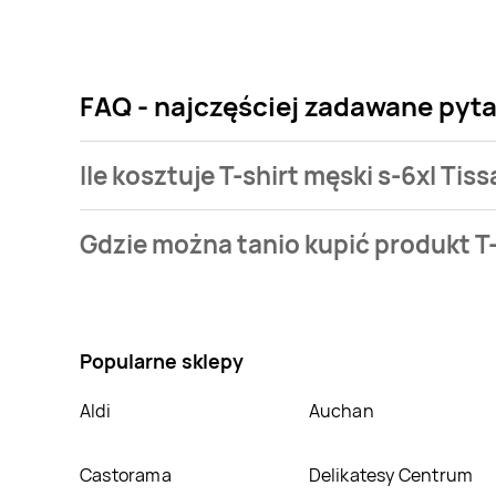
FAQ - najczęściej zadawane pytan
Ile kosztuje T-shirt męski s-6xl Tiss
Cena produktu różni się w zależności od wybranego s
Gdzie można tanio kupić produkt T-
w naszej bazie jest z sieci
Leclerc
. T-shirt męski s-6
Nie wiesz gdzie kupić produkt T-shirt męski s-6xl Ti
Leclerc
. Oprócz tego produkt można kupić w innych
Popularne sklepy
Aldi
Auchan
Castorama
Delikatesy Centrum