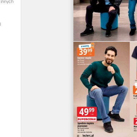
 innych
l