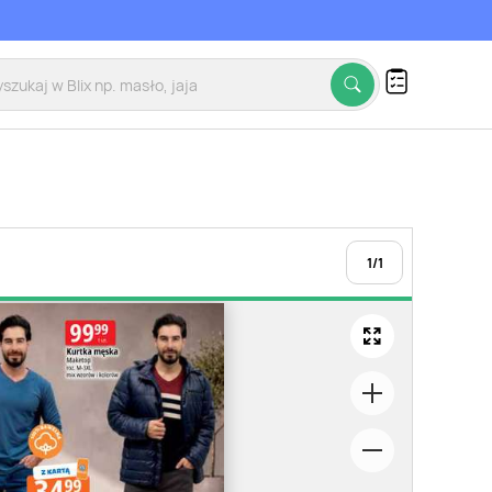
1
/
1