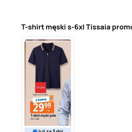
T-shirt męski s-6xl Tissaia promo
już za 3 dni