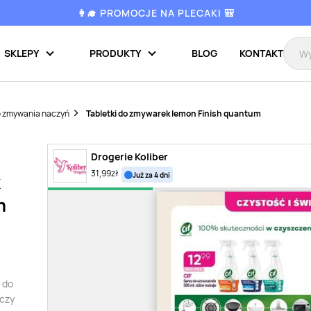
👩‍🎓 PROMOCJE NA PLECAKI 🎒
SKLEPY
PRODUKTY
BLOG
KONTAKT
o zmywania naczyń
Tabletki do zmywarek lemon Finish quantum
Drogerie Koliber
31,99
zł
już za 4 dni
k
m
i do
 czy