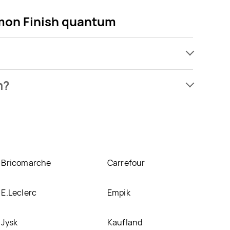
emon Finish quantum
żesz kupić w promocji już od 21,99 zł do 39,99 zł.
m?
um kosztuje aktualnie 21,99 zł.
Zobacz ofertę
i do zmywarek lemon Finish quantum znajduje się w
ukt można kupić w innych sklepach, jednak aktulanie
Bricomarche
Carrefour
E.Leclerc
Empik
Jysk
Kaufland