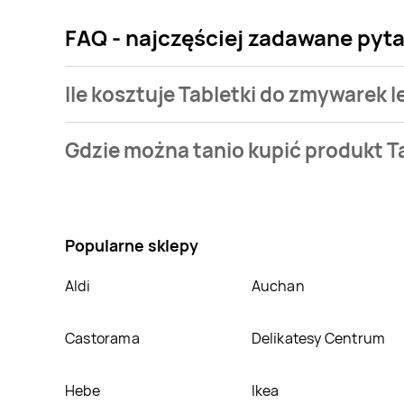
FAQ - najczęściej zadawane pyt
Ile kosztuje Tabletki do zmywarek
Cena produktu różni się w zależności od wybranego 
Gdzie można tanio kupić produkt T
Najtańsza oferta, jaką mamy w naszej bazie jest z si
Nie wiesz gdzie kupić produkt Tabletki do zmyware
atrakcyjnej cenie w sklepach
Drogerie Koliber
,
Dro
nie posiadamy informacji o promocjach w nich.
Popularne sklepy
Aldi
Auchan
Castorama
Delikatesy Centrum
Hebe
Ikea