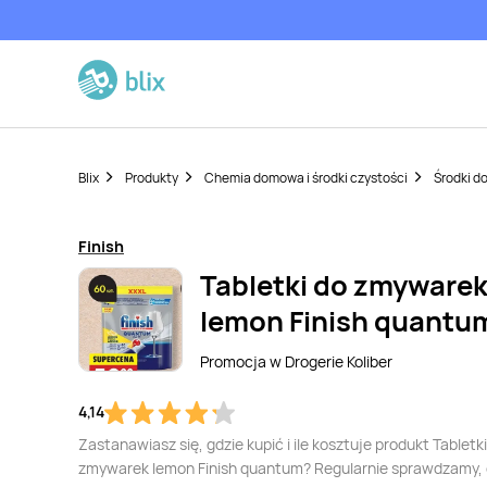
Blix
Produkty
Chemia domowa i środki czystości
Środki d
Finish
Tabletki do zmyware
lemon Finish quantu
Promocja w
Drogerie Koliber
4,14
Zastanawiasz się, gdzie kupić i ile kosztuje produkt Tabletk
zmywarek lemon Finish quantum? Regularnie sprawdzamy,