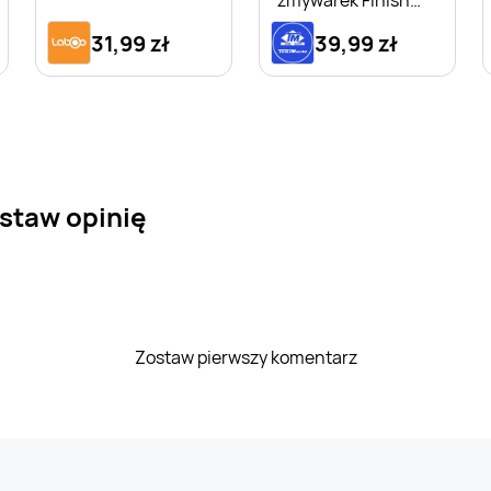
zmywarek Finish
Quantum A'60 fresh
31,99 zł
39,99 zł
staw opinię
Zostaw pierwszy komentarz