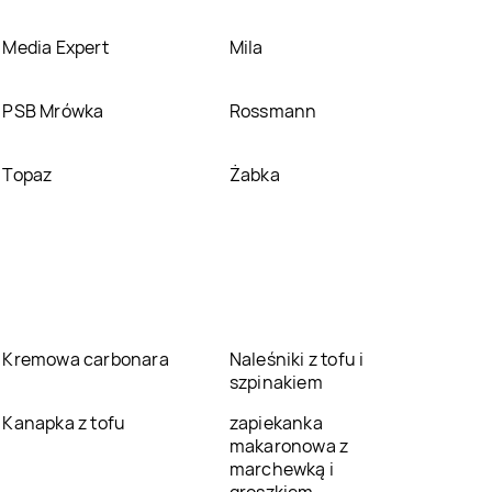
Media Expert
Mila
PSB Mrówka
Rossmann
Topaz
Żabka
Kremowa carbonara
Naleśniki z tofu i
szpinakiem
Kanapka z tofu
zapiekanka
makaronowa z
marchewką i
groszkiem