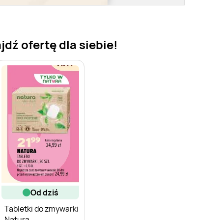
dź ofertę dla siebie!
od dziś
Tabletki do zmywarki
Natura