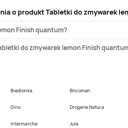
ania o produkt Tabletki do zmywarek l
 lemon Finish quantum?
sklepu. Produkt Tabletki do zmywarek lemon Finish quantum mo
abletki do zmywarek lemon Finish quantu
eci
Drogerie Koliber
. Tabletki do zmywarek lemon Finish quant
k lemon Finish quantum w promocji? Aktualnie produkt Tabletk
gerie Laboo
,
Tomi Markt
,
Drogerie Natura
. Oprócz tego prod
Biedronka
Bricoman
Dino
Drogerie Natura
Intermarche
Jula