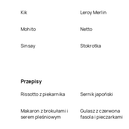
Kik
Leroy Merlin
Mohito
Netto
Sinsay
Stokrotka
Przepisy
Rissotto z piekarnika
Sernik japoński
Makaron z brokułami i
Gulasz z czerwona
serem pleśniowym
fasola i pieczarkami