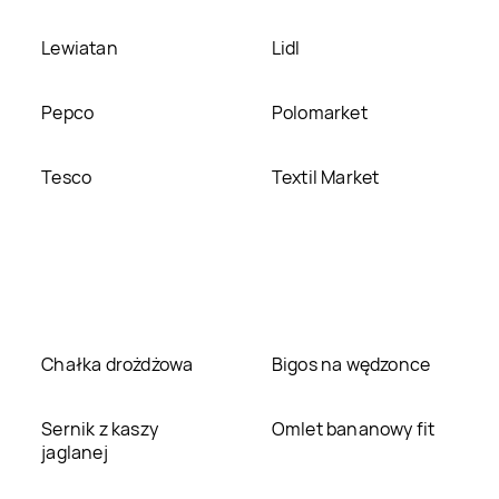
Lewiatan
Lidl
Pepco
Polomarket
Tesco
Textil Market
Chałka drożdżowa
Bigos na wędzonce
Sernik z kaszy
Omlet bananowy fit
jaglanej