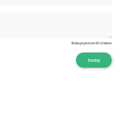
Brakuje jeszcze
50
znaków