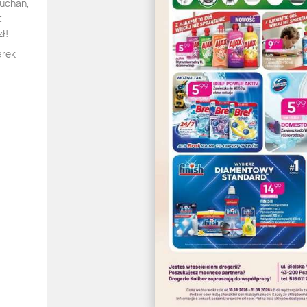
Auchan,
t
ł!
arek