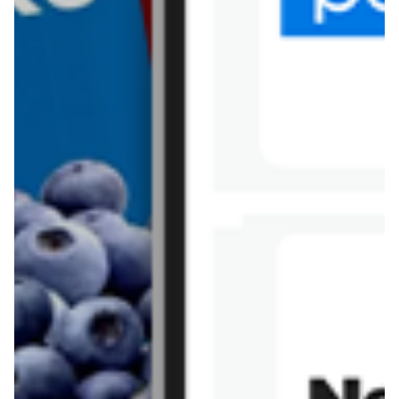
Tesco
Textil Market
Topaz
Żabka
Przepisy
Rissotto z piekarnika
Sernik japoński
Chałka drożdżowa
Bigos na wędzonce
Kremowa carbonara
Naleśniki z tofu i
szpinakiem
Makaron z brokułami i
Gulasz z czerwona
serem pleśniowym
fasola i pieczarkami