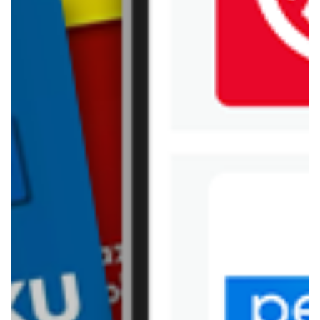
Jysk
Kaufland
Kik
Leroy Merlin
Lewiatan
Lidl
Media Expert
Mila
Mohito
Netto
Pepco
Polomarket
PSB Mrówka
Rossmann
Sinsay
Stokrotka