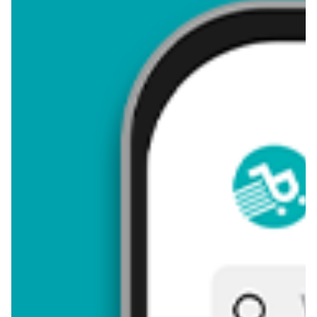
4,80
Zastanawiasz się, gdzie kupić i ile kosztuje produkt Tort
wielkanocny? Regularnie sprawdzamy, czy jest promocja na
ten produkt w Biedronka, Lidl, Kaufland, Auchan, Netto, Makro i
innych sklepach. Aktualnie nie posiadamy ofert promocyjnych
na ten produkt.
Przeglądaj podobne oferty promocyjne do Tort wielkanocny!
Tort wielkanocny - zostaw opinię
Oceny (13), Opinie (0)
Zostaw pierwszy komentarz