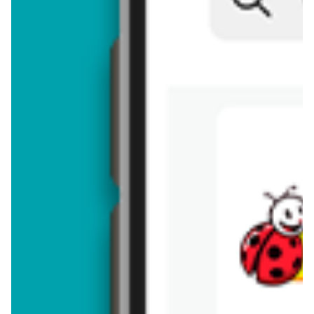
Brakuje jeszcze
50
znaków
Dodając opinię, akceptujesz
regulamin dodawania opinii
. Nie jesteś
anonimowy - Twoje IP jest przez nas zapisywane.