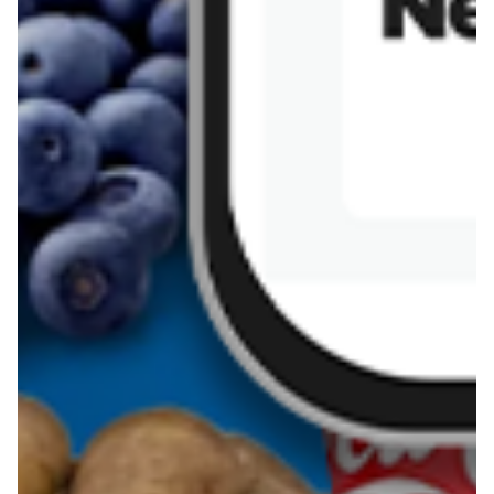
Sernik z kaszy jaglanej
Omlet bananowy fit
Kanapka z tofu
zapiekanka
makaronowa z
marchewką i groszkiem
Pobierz aplikację Blix na swój telefon!
Więcej o Blix
O nas
Współpraca
Polityka prywatności