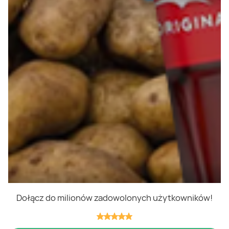
Polityka cookies
Regulamin
OWR
Kontakt
Nasze produkty
Kupony i kody
Lista zakupów
Cashback
Blix Ukraine
Dołącz do milionów zadowolonych użytkowników!
Niedziele handlowe