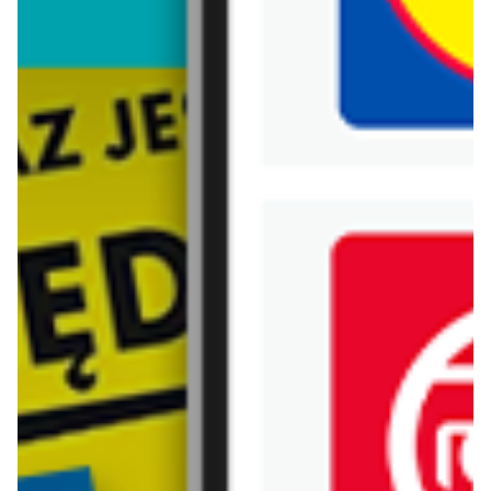
Biedronka
Bricoman
Bricomarche
Carrefour
Castorama
Delikatesy Centrum
Dino
Drogerie Natura
E.Leclerc
Empik
Hebe
Ikea
Intermarche
Jula