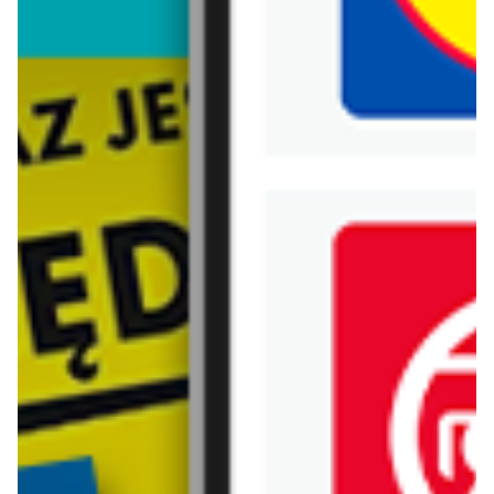
Biedronka
Bricoman
Bricomarche
Carrefour
Castorama
Delikatesy Centrum
Dino
Drogerie Natura
E.Leclerc
Empik
Hebe
Ikea
Intermarche
Jula
Jysk
Kaufland