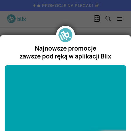
👩‍🎓 PROMOCJE NA PLECAKI 🎒
Produkty
Kultura i rozrywka
Książki i komiksy
W lesie
Najnowsze promocje
W lesie
zawsze pod ręką w aplikacji Blix
Promocja
"/>
Aktualnie nie posiadamy oferty
na ten produkt.
ZOBACZ INNE OFERTY