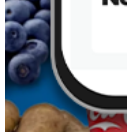
Kanapka z tofu
zapiekanka
makaronowa z
marchewką i groszkiem
Pobierz aplikację Blix na swój telefon!
Więcej o Blix
O nas
Współpraca
Polityka prywatności