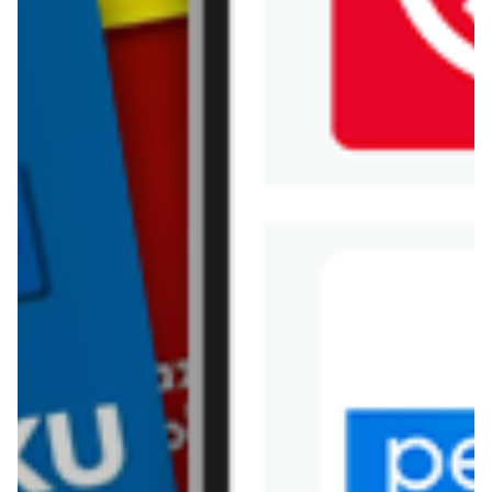
Kik
Leroy Merlin
Lewiatan
Lidl
Media Expert
Mila
Mohito
Netto
Pepco
Polomarket
PSB Mrówka
Rossmann
Sinsay
Stokrotka