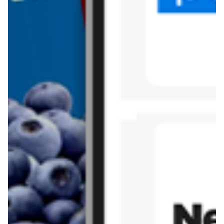
Tesco
Textil Market
Topaz
Żabka
Przepisy
Rissotto z piekarnika
Sernik japoński
Chałka drożdżowa
Bigos na wędzonce
Kremowa carbonara
Naleśniki z tofu i
szpinakiem
Makaron z brokułami i
Gulasz z czerwona
serem pleśniowym
fasola i pieczarkami
Sernik z kaszy jaglanej
Omlet bananowy fit