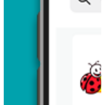
Brakuje jeszcze
50
znaków
Dodając opinię, akceptujesz
regulamin dodawania opinii
. Nie jesteś
anonimowy - Twoje IP jest przez nas zapisywane.