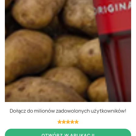
Polityka cookies
Regulamin
OWR
Kontakt
Nasze produkty
Kupony i kody
Lista zakupów
Cashback
Blix Ukraine
Dołącz do milionów zadowolonych użytkowników!
Niedziele handlowe
OTWÓRZ W APLIKACJI