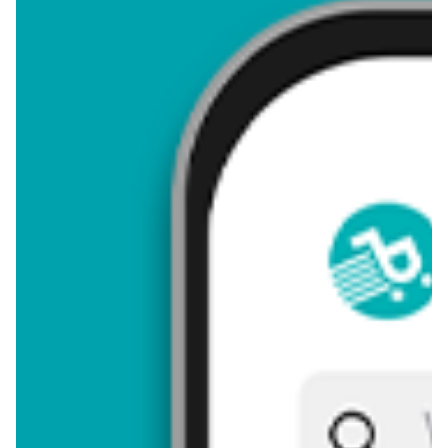
4,75
Zastanawiasz się, gdzie kupić i ile kosztuje produkt W lesie?
Regularnie sprawdzamy, czy jest promocja na ten produkt w
Biedronka, Lidl, Kaufland, Auchan, Netto, Makro i innych
sklepach. Aktualnie nie posiadamy ofert promocyjnych na ten
produkt.
Przeglądaj podobne oferty promocyjne do W lesie!
W lesie - zostaw opinię
Oceny (12), Opinie (0)
Zostaw pierwszy komentarz